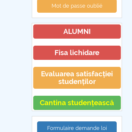
Mot de passe oublié
ALUMNI
Fisa lichidare
Evaluarea satisfacției
studenților
Cantina studențească
Formulaire demande loi