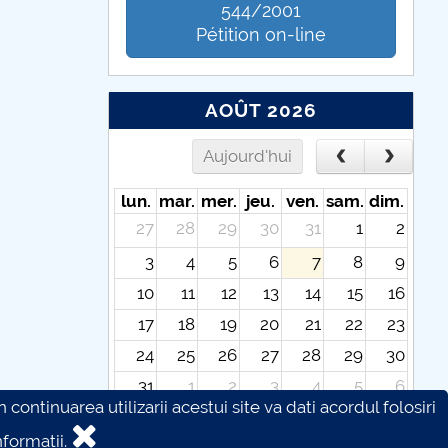
544/2001
Pétition on-line
AOÛT 2026
Aujourd'hui
lun.
mar.
mer.
jeu.
ven.
sam.
dim.
27
28
29
30
31
1
2
3
4
5
6
7
8
9
10
11
12
13
14
15
16
17
18
19
20
21
22
23
24
25
26
27
28
29
30
31
1
2
3
4
5
6
continuarea utilizarii acestui site va dati acordul folosiri
formatii.