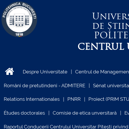
Univer
de Știi
POLIT
CENTRUL U
Despre Universitate
Centrul de Management 
Români de pretutindeni - ADMITERE
Sénat universita
Relations Internationales
PNRR
Proiect (PRIM ST
Études doctorales
Comisie de etica unversitară
E
Raportul Conducerii Centrului Universitar Pitești priv