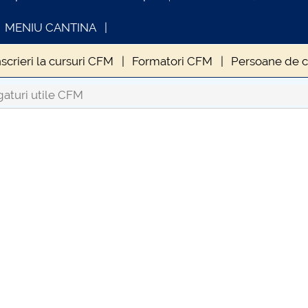
MENIU CANTINA
nscrieri la cursuri CFM
Formatori CFM
Persoane de c
tar performant (MSPP)
Absolventi MEPP
Proiecte 
aturi utile CFM
OMUNICAT DE PRESA
INFORMATII ACTE S
IMSTUD 26.03.2026