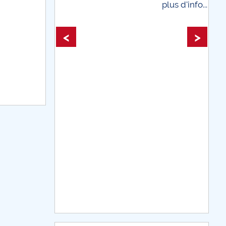
plus d'info...
plus d'info...
<
>