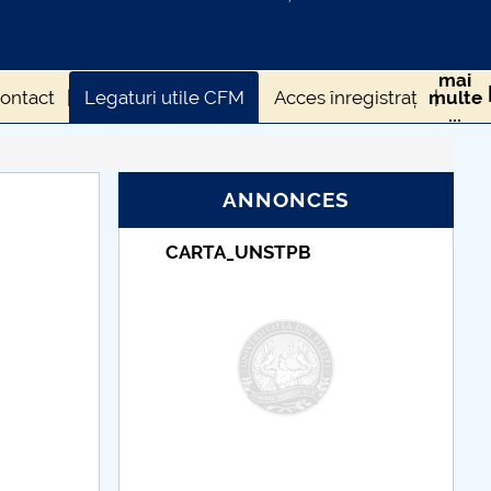
mai
ontact
Legaturi utile CFM
Acces înregistrați
multe
...
CFM
Diverse CFM
ANNONCES
TUDII
CARTA_UNSTPB