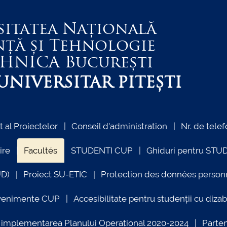
sitatea Națională
nță și Tehnologie
EHNICA
București
NIVERSITAR PITEȘTI
al Proiectelor
Conseil d'administration
Nr. de telef
ire
Facultés
STUDENTI CUP
Ghiduri pentru STU
UD)
Proiect SU-ETIC
Protection des données person
venimente CUP
Accesibilitate pentru studenții cu dizabi
ind implementarea Planului Operațional 2020-2024
Parte