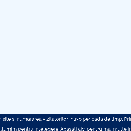
site si numararea vizitatorilor intr-o perioada de timp. Prin 
ultumim pentru intelegere.
Apasati aici pentru mai multe in