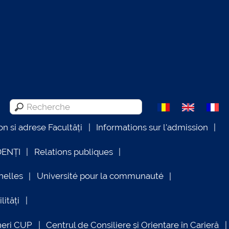
on si adrese Facultăți
Informations sur l'admission
DENȚI
Relations publiques
nelles
Université pour la communauté
lități
neri CUP
Centrul de Consiliere și Orientare în Carieră