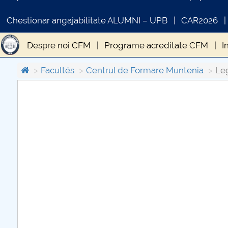
Chestionar angajabilitate ALUMNI – UPB
CAR2026
Despre noi CFM
Programe acreditate CFM
I
Acces inscriși
Management sistemic preuniversi
Facultés
Centrul de Formare Muntenia
Leg
C
PR