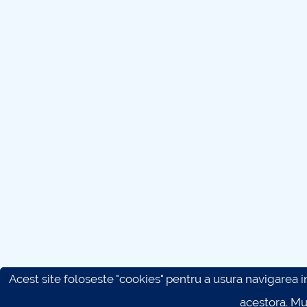
Acest site foloseste "cookies" pentru a usura navigarea in 
acestora. M