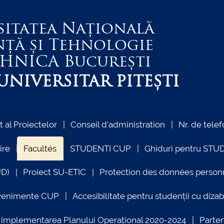
sitatea Națională
nță și Tehnologie
EHNICA
București
NIVERSITAR PITEȘTI
al Proiectelor
Conseil d'administration
Nr. de telef
ire
Facultés
STUDENTI CUP
Ghiduri pentru STU
UD)
Proiect SU-ETIC
Protection des données person
venimente CUP
Accesibilitate pentru studenții cu dizabi
ind implementarea Planului Operațional 2020-2024
Parte