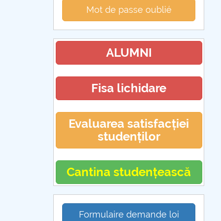
Mot de passe oublié
ALUMNI
Fisa lichidare
Evaluarea satisfacției
studenților
Cantina studențească
Formulaire demande loi