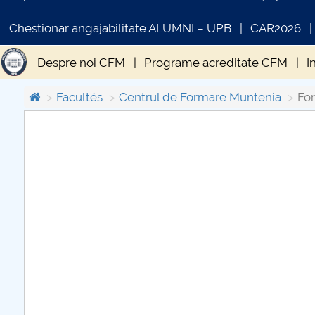
Chestionar angajabilitate ALUMNI – UPB
CAR2026
Despre noi CFM
Programe acreditate CFM
I
Acces inscriși
Management sistemic preuniversi
Facultés
Centrul de Formare Muntenia
Fo
COMUNICAT DE PRESA
PRIMSTUD 26.03.2026