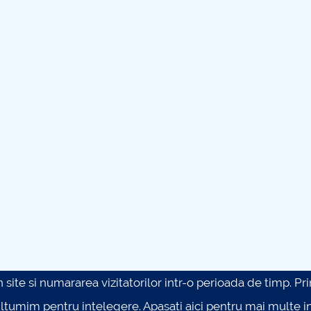
site si numararea vizitatorilor intr-o perioada de timp. Prin 
ultumim pentru intelegere.
Apasati aici pentru mai multe in