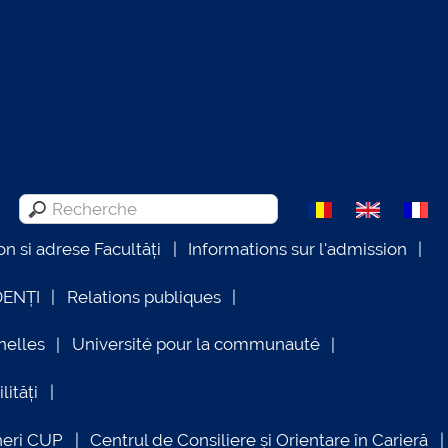
on si adrese Facultăți
Informations sur l'admission
DENȚI
Relations publiques
nelles
Université pour la communauté
lități
neri CUP
Centrul de Consiliere și Orientare în Carieră