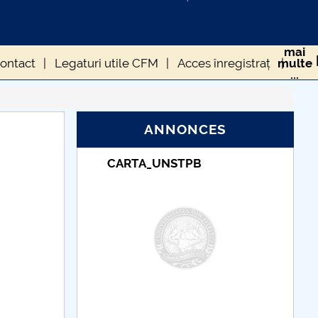
mai
ontact
Legaturi utile CFM
Acces înregistrați
multe
...
CFM
Diverse CFM
ANNONCES
TPB
Taxe de școlarizare
indexate – Centrul
Universitar Pitești