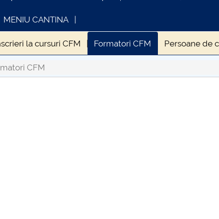
MENIU CANTINA
nscrieri la cursuri CFM
Formatori CFM
Persoane de c
tar performant (MSPP)
Absolventi MEPP
Proiecte 
rmatori CFM
INFORMATII ACTE STUDII
CARTA_UNS