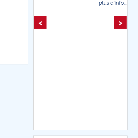
plus d'info...
plus d'info
<
>