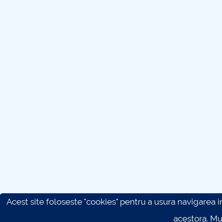
Acest site foloseste "cookies" pentru a usura navigarea in 
acestora. M