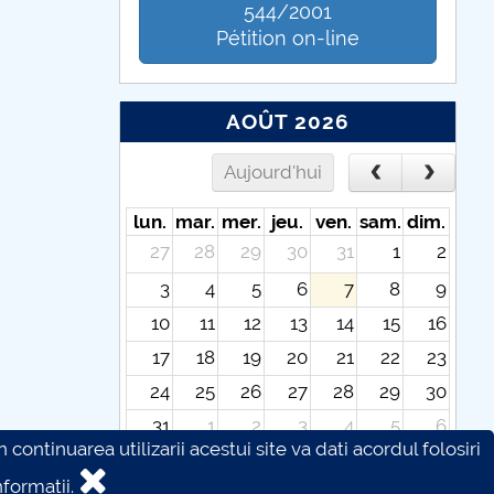
544/2001
Pétition on-line
AOÛT 2026
Aujourd'hui
lun.
mar.
mer.
jeu.
ven.
sam.
dim.
27
28
29
30
31
1
2
3
4
5
6
7
8
9
10
11
12
13
14
15
16
17
18
19
20
21
22
23
24
25
26
27
28
29
30
31
1
2
3
4
5
6
continuarea utilizarii acestui site va dati acordul folosiri
formatii.