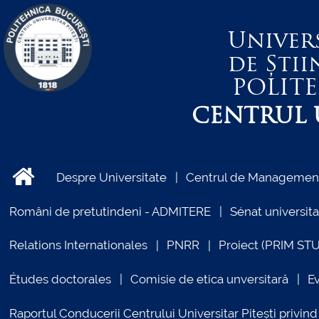
Univer
de Știi
POLIT
CENTRUL U
Despre Universitate
Centrul de Management 
Români de pretutindeni - ADMITERE
Sénat universita
Relations Internationales
PNRR
Proiect (PRIM ST
Études doctorales
Comisie de etica unversitară
E
Raportul Conducerii Centrului Universitar Pitești priv