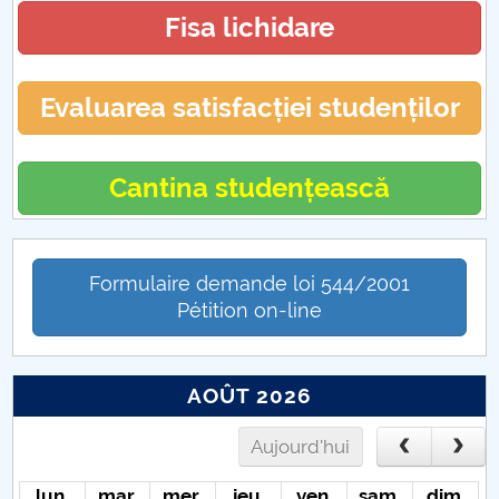
Fisa lichidare
Diverse CFM
Evaluarea satisfacției studenților
Cantina studențească
Formulaire demande loi 544/2001
Pétition on-line
AOÛT 2026
Aujourd'hui
lun.
mar.
mer.
jeu.
ven.
sam.
dim.