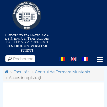
Universitatea Națională
de Știință și Tehnologie
POLITEHNICA
București
CENTRUL UNIVERSITAR
PITEȘTI
Menu
Facultés
Centrul de Formare Muntenia
Acces înregistrați
Despre Universitate
Centrul de Management al Proiectelor