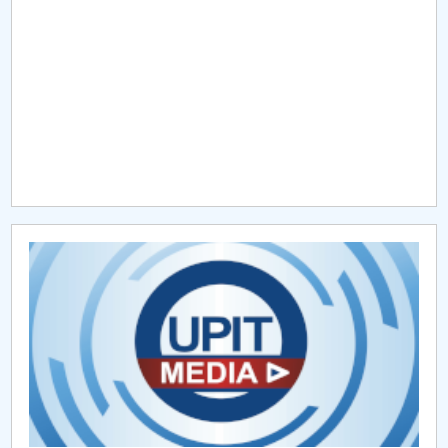
Raportul Conducerii Centrului Universitar Pitești
privind implementarea Planului Operațional 2020-
2024
Parteneri CUP
Centrul de Consiliere și Orientare în Carieră
Chestionar angajabilitate ALUMNI – UPB
CAR2026
MENIU CANTINA
Despre noi CFM
Programe acreditate CFM