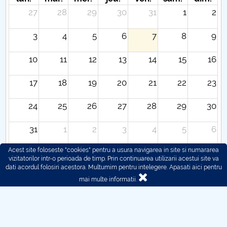
27
28
29
30
31
1
2
3
4
5
6
7
8
9
10
11
12
13
14
15
16
17
18
19
20
21
22
23
24
25
26
27
28
29
30
31
1
2
3
4
5
6
Acest site foloseste "cookies" pentru a usura navigarea in site si numararea
vizitatorilor intr-o perioada de timp. Prin continuarea utilizarii acestui site va
dati acordul folosiri acestora. Multumim pentru intelegere.
Apasati aici pentru
mai multe informatii.