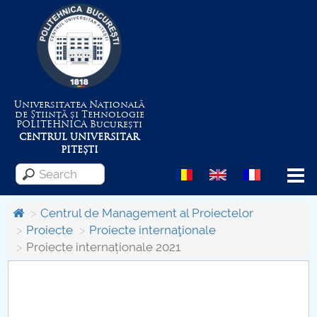
Universitatea Națională
de Știință și Tehnologie
POLITEHNICA
București
CENTRUL UNIVERSITAR
PITEȘTI
Menu
Centrul de Management al Proiectelor
Proiecte
Proiecte internaţionale
Proiecte internaționale 2021
About the University
Centrul de Management al Proiectelor