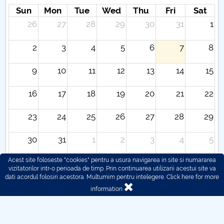
Sun
Mon
Tue
Wed
Thu
Fri
Sat
26
27
28
29
30
31
1
2
3
4
5
6
7
8
9
10
11
12
13
14
15
16
17
18
19
20
21
22
23
24
25
26
27
28
29
30
31
1
2
3
4
5
Acest site foloseste "cookies" pentru a usura navigarea in site si numararea
vizitatorilor intr-o perioada de timp. Prin continuarea utilizarii acestui site va
dati acordul folosiri acestora. Multumim pentru intelegere.
Click here for more
information