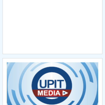
Raportul Conducerii Centrului Universitar Pitești
privind implementarea Planului Operațional 2020-
2024
Parteneri CUP
Centrul de Consiliere și Orientare în Carieră
Chestionar angajabilitate ALUMNI – UPB
CAR2026
MENIU CANTINA
Proiecte internaționale 2018
Proiecte internaționale 2022