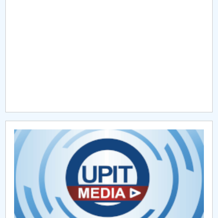
Raportul Conducerii Centrului Universitar Pitești
privind implementarea Planului Operațional 2020-
2024
Parteneri CUP
Centrul de Consiliere și Orientare în Carieră
Chestionar angajabilitate ALUMNI – UPB
CAR2026
MENIU CANTINA
Proiecte internaționale 2018
Proiecte internaționale 2022