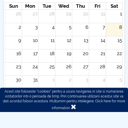
Sun
Mon
Tue
Wed
Thu
Fri
Sat
26
27
28
29
30
31
1
2
3
4
5
6
7
8
9
10
11
12
13
14
15
16
17
18
19
20
21
22
23
24
25
26
27
28
29
30
31
1
2
3
4
5
Acest site foloseste "cookies" pentru a usura navigarea in site si numararea
vizitatorilor intr-o perioada de timp. Prin continuarea utilizarii acestui site va
dati acordul folosiri acestora. Multumim pentru intelegere.
Click here for more
information