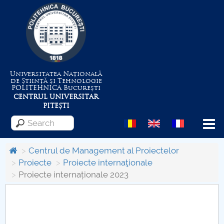
Universitatea Națională
de Știință și Tehnologie
POLITEHNICA
București
CENTRUL UNIVERSITAR
PITEȘTI
Menu
Centrul de Management al Proiectelor
Proiecte
Proiecte internaţionale
Proiecte internaționale 2023
About the University
Centrul de Management al Proiectelor