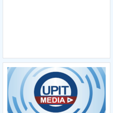
Raportul Conducerii Centrului Universitar Pitești
privind implementarea Planului Operațional 2020-
2024
Parteneri CUP
Centrul de Consiliere și Orientare în Carieră
Chestionar angajabilitate ALUMNI – UPB
CAR2026
MENIU CANTINA
Proiecte internaționale 2018
Proiecte internaționale 2022