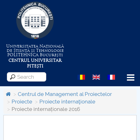
Universitatea Națională
de Știință și Tehnologie
POLITEHNICA
București
CENTRUL UNIVERSITAR
PITEȘTI
Menu
Centrul de Management al Proiectelor
Proiecte
Proiecte internaţionale
Proiecte internaționale 2016
About the University
Centrul de Management al Proiectelor