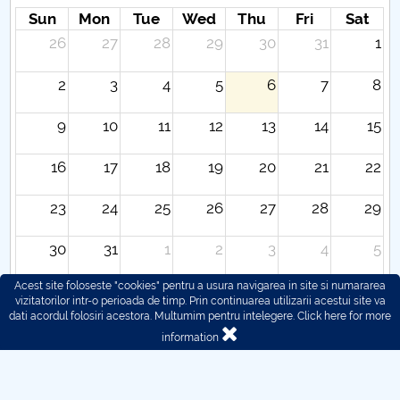
Sun
Mon
Tue
Wed
Thu
Fri
Sat
26
27
28
29
30
31
1
2
3
4
5
6
7
8
9
10
11
12
13
14
15
16
17
18
19
20
21
22
23
24
25
26
27
28
29
30
31
1
2
3
4
5
Acest site foloseste "cookies" pentru a usura navigarea in site si numararea
vizitatorilor intr-o perioada de timp. Prin continuarea utilizarii acestui site va
dati acordul folosiri acestora. Multumim pentru intelegere.
Click here for more
information