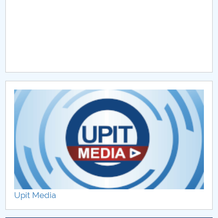
Raportul Conducerii Centrului Universitar Pitești
privind implementarea Planului Operațional 2020-
2024
Parteneri CUP
Centrul de Consiliere și Orientare în Carieră
Chestionar angajabilitate ALUMNI – UPB
CAR2026
MENIU CANTINA
Upit Media