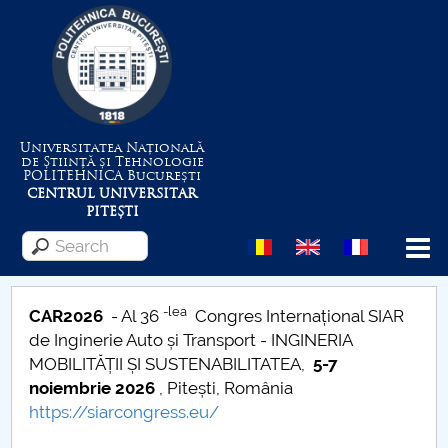
Universitatea Națională
de Știință și Tehnologie
POLITEHNICA
București
CENTRUL UNIVERSITAR
PITEȘTI
Menu
-lea
CAR2026
- Al 36
Congres Internațional SIAR
de Inginerie Auto și Transport - INGINERIA
About the University
MOBILITĂȚII ȘI SUSTENABILITATEA,
5-7
noiembrie 2026
, Pitești, România
Centrul de Management al Proiectelor
https://siarcongress.eu/