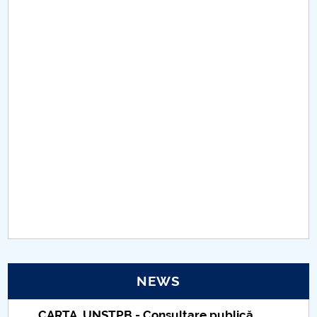
Board of Administration
Nr. de telefon si adrese Facultăți
Admission
Români de pretutindeni - ADMITERE
Senate
Faculties
Studenți
Ghiduri pentru STUDENȚI
Public relations
NEWS
International Relations
CARTA_UNSTPB - Consultare publică