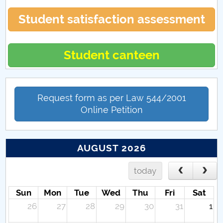
Student satisfaction assessment
Student canteen
Request form as per Law 544/2001
Online Petition
AUGUST 2026
today
Sun
Mon
Tue
Wed
Thu
Fri
Sat
26
27
28
29
30
31
1