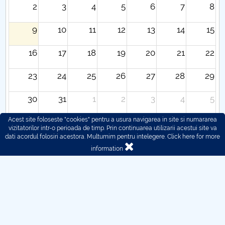
2
3
4
5
6
7
8
9
10
11
12
13
14
15
16
17
18
19
20
21
22
23
24
25
26
27
28
29
30
31
1
2
3
4
5
Acest site foloseste "cookies" pentru a usura navigarea in site si numararea
vizitatorilor intr-o perioada de timp. Prin continuarea utilizarii acestui site va
dati acordul folosiri acestora. Multumim pentru intelegere.
Click here for more
information
© 2016 - 2026 POLITEHNICA București - Centrul
Universitar Pitești
For problems regarding the functioning of the site, you can