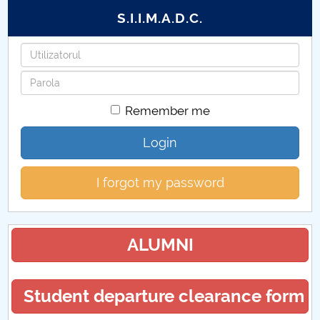
S.I.I.M.A.D.C.
Username
Password
Remember me
Login
I forgot my password
ALUMNI
Student departure clearance form