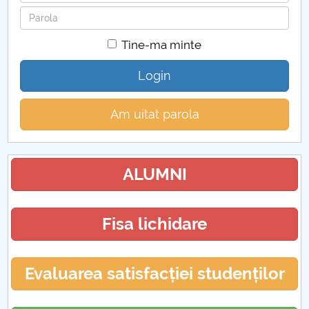
Parola
Tine-ma minte
Login
Am uitat parola
ALUMNI
Fisa lichidare
Evaluarea satisfacției studenților