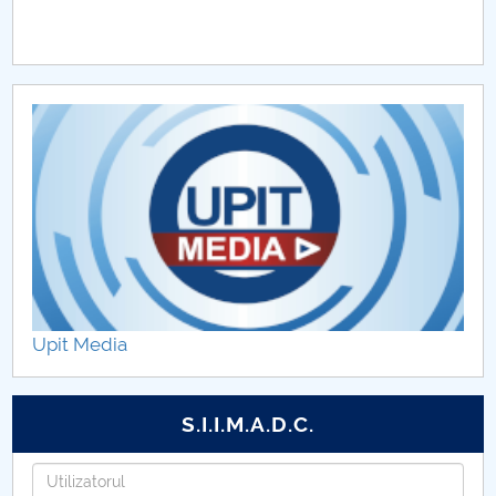
Proiecte internaționale 2017
Proiecte internaționale 2023
Upit Media
S.I.I.M.A.D.C.
Utilizatorul