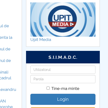
ul de
enta la
Upit Media
nul de
S.I.I.M.A.D.C.
nul de
Utilizatorul
inali
Parola
 cadrul
Tine-ma minte
Alexandru
Login
IDAN
Gheorghe