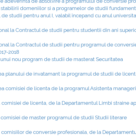
 de adeverinta de absolvire a programului de conversie pr
mai multe informatii...
Consultare publi
 stabilirii domeniilor si a programelor de studii fundamen
UNSTPB Având în 
 de studii pentru anul I, valabil începand cu anul universita
prevederile Legii
Învățământului Sup
onal la Contractul de studii pentru studentii din ani superior
în spiritul transpar
decizionale și asu
tional la Contractul de studii pentru programul de conversi
responsabi...
2017-2018
rea unui nou program de studii de masterat Securitatea
mai mul
rea planului de invatamant la programul de studii de licen
rea comisiei de licenta de la programul Asistenta manageri
a comisiei de licenta, de la Departamentul Limbi straine ap
 comisiei de master programul de studii Studii literare
ea comisiilor de conversie profesionala, de la Departament