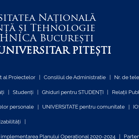
sitatea Națională
nță și Tehnologie
EHNICA
București
NIVERSITAR PITEȘTI
al Proiectelor
Consiliul de Administratie
Nr. de tel
ți
Studenți
Ghiduri pentru STUDENȚI
Relații Pub
elor personale
UNIVERSITATE pentru comunitate
I
zabilități
ind implementarea Planului Operațional 2020-2024
Parte