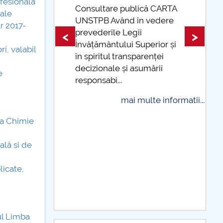
ofesionala
că CARTA
tale
vedere
Taxe de școlarizare
r 2017-
indexate Taxele se pot plăti
<
>
erior și
și cu cardul
i, valabil
enței
mai multe informatii...
mării
e
te informatii...
ta Chimie
ală si de
licate,
ul Limba