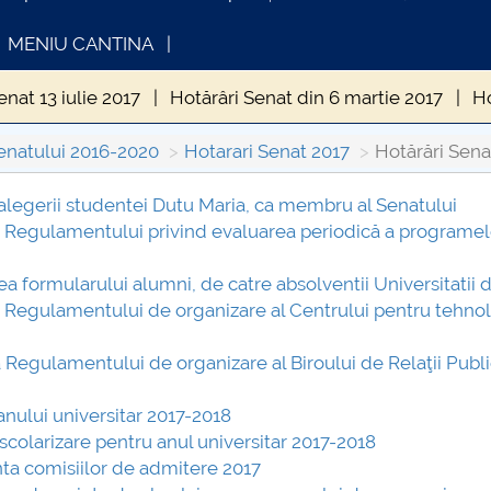
MENIU CANTINA
enat 13 iulie 2017
Hotărâri Senat din 6 martie 2017
Ho
at 27 martie 2017
Hotarari Senat 24 aprilie 2017
Hotăr
enatului 2016-2020
Hotarari Senat 2017
Hotărări Senat
din 15 septembrie 2017
Hotărâri Senat din 27 septembri
a alegerii studentei Dutu Maria, ca membru al Senatului
ea Regulamentului privind evaluarea periodică a programe
INFORMATII ACTE STUDII
CARTA_UNSTPB -
Consultare publi
ea formularului alumni, de catre absolventii Universitatii d
ea Regulamentului de organizare al Centrului pentru tehno
a Regulamentului de organizare al Biroului de Relaţii Publi
 anului universitar 2017-2018
 scolarizare pentru anul universitar 2017-2018
nta comisiilor de admitere 2017