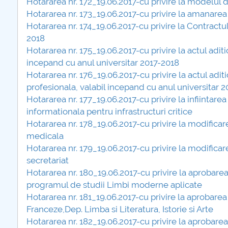
Hotararea nr. 172_19.06.2017-cu privire la modelul
COMUNICAT Eveniment de
Hotararea nr. 173_19.06.2017-cu privire la amanarea
informare și promovare a
Hotararea nr. 174_19.06.2017-cu privire la Contractul
ofertei educaționale
2018
universitare la Colegiul
Hotararea nr. 175_19.06.2017-cu privire la actul aditi
Teoretic „Ion Cantacuzino”
incepand cu anul universitar 2017-2018
Piteşti 26.03.2026
Hotararea nr. 176_19.06.2017-cu privire la actul adi
COMUNICAT Eveniment de
profesionala, valabil incepand cu anul universitar 
informare �...
Hotararea nr. 177_19.06.2017-cu privire la infiinta
informationala pentru infrastructuri critice
mai multe informatii...
Hotararea nr. 178_19.06.2017-cu privire la modifica
medicala
Hotararea nr. 179_19.06.2017-cu privire la modifica
secretariat
Hotararea nr. 180_19.06.2017-cu privire la aprobare
programul de studii Limbi moderne aplicate
Hotararea nr. 181_19.06.2017-cu privire la aprobarea
Franceze,Dep. Limba si Literatura, Istorie si Arte
Hotararea nr. 182_19.06.2017-cu privire la aprobar