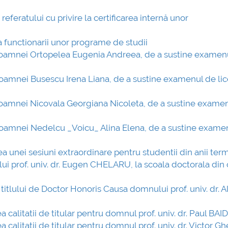
referatului cu privire la certificarea internă unor
a functionarii unor programe de studii
a doamnei Ortopelea Eugenia Andreea, de a sustine examen
 doamnei Busescu Irena Liana, de a sustine examenul de lic
 doamnei Nicovala Georgiana Nicoleta, de a sustine exame
a doamnei Nedelcu _Voicu_ Alina Elena, de a sustine exame
ea unei sesiuni extraordinare pentru studentii din anii term
dlui prof. univ. dr. Eugen CHELARU, la scoala doctorala din
 titlului de Doctor Honoris Causa domnului prof. univ. dr. 
a calitatii de titular pentru domnul prof. univ. dr. Paul BA
 calitatii de titular pentru domnul prof. univ. dr. Victor 