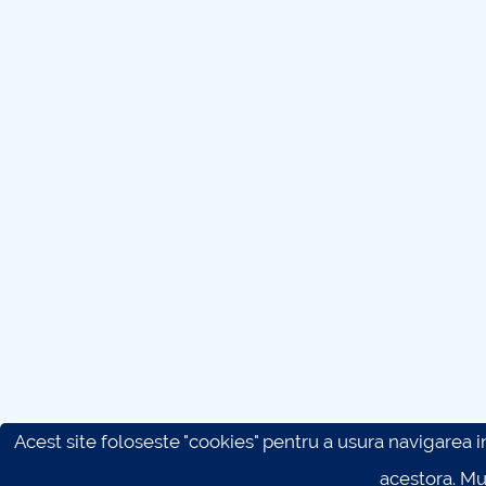
Acest site foloseste "cookies" pentru a usura navigarea in 
acestora. M