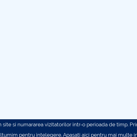
site si numararea vizitatorilor intr-o perioada de timp. Prin 
ultumim pentru intelegere.
Apasati aici pentru mai multe in