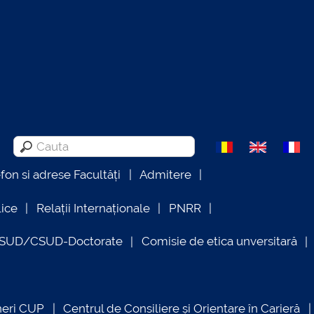
efon si adrese Facultăți
Admitere
lice
Relații Internaționale
PNRR
OSUD/CSUD-Doctorate
Comisie de etica unversitară
neri CUP
Centrul de Consiliere și Orientare în Carieră