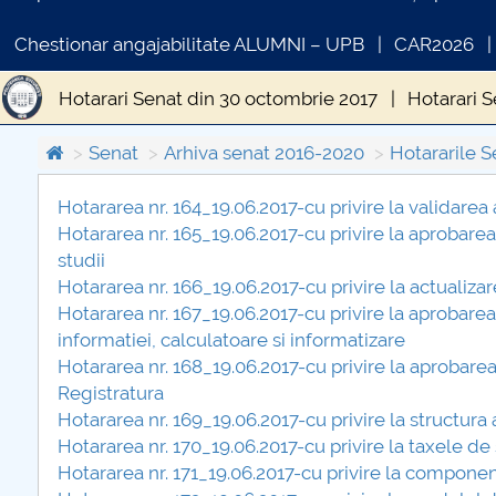
Chestionar angajabilitate ALUMNI – UPB
CAR2026
Hotarari Senat din 30 octombrie 2017
Hotarari S
Hotărâri Senat din 8 februarie 2017
Hotarari Sen
Senat
Arhiva senat 2016-2020
Hotararile S
Hotărări Senat din 19 iunie 2017
Hotărâri Senat 
Hotararea nr. 164_19.06.2017-cu privire la validare
Hotararea nr. 165_19.06.2017-cu privire la aprobar
COMUNICAT DE PRESA
Hotărări Senat din 18 decembrie 2017
studii
PRIMSTUD 26.03.2026
Hotararea nr. 166_19.06.2017-cu privire la actualizar
Hotararea nr. 167_19.06.2017-cu privire la aprobar
informatiei, calculatoare si informatizare
Hotararea nr. 168_19.06.2017-cu privire la aprobare
Registratura
Hotararea nr. 169_19.06.2017-cu privire la structura
Hotararea nr. 170_19.06.2017-cu privire la taxele de
Hotararea nr. 171_19.06.2017-cu privire la compone