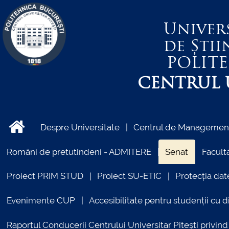
Univer
de Știi
POLIT
CENTRUL U
Despre Universitate
Centrul de Management 
Români de pretutindeni - ADMITERE
Senat
Facultă
Proiect PRIM STUD
Proiect SU-ETIC
Protecția dat
Evenimente CUP
Accesibilitate pentru studenții cu di
Raportul Conducerii Centrului Universitar Pitești priv