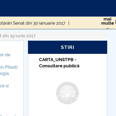
mai
tărâri Senat din 30 ianuarie 2017
multe
...
âri Senat din 22 mai 2017
 din 19 iunie 2017
STIRI
e 2017
Hotărâri Senat din 27 noiembrie 2017
lor de
Taxe de școlarizare
că
indexate – Centrul
in Pitesti
Universitar Pitești
logia
ce si