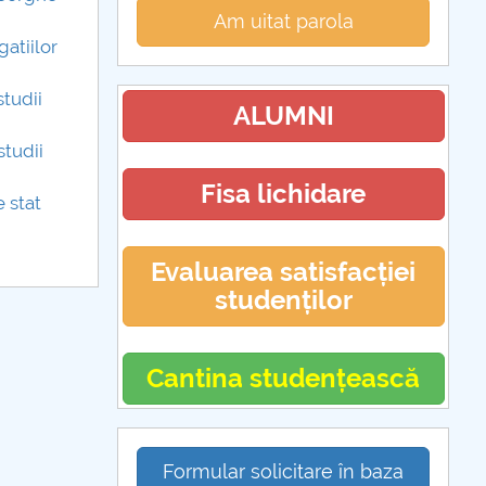
Am uitat parola
gatiilor
studii
ALUMNI
studii
Fisa lichidare
e stat
Evaluarea satisfacției
studenților
Cantina studențească
Formular solicitare în baza