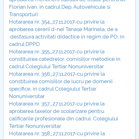
Florian Ivan, in cadrul Dep. Autovehicule si
Hotărâri Senat din 6 martie 2017
Transporturi
Hotararea nr. 354_27.11.2017-cu privire la
Hotărâri Senat din 30 ianuarie 2017
aprobarea cererii d-nei Tanase Marinela, de a
desfasura activitati didactice in regim de PO, in
Hotărâri Senat din 8 februarie 2017
cadrul DPPD
Hotararea nr. 355_27.11.2017-cu privire la
Hotarari Senat 27 martie 2017
constituirea catedrelor, comisiilor metodice in
cadrul Colegiului Tertiar Nonuniversitar
Hotarari Senat 24 aprilie 2017
Hotararea nr. 356_27.11.2017-cu privire la
constituirea comisiilor de lucru pe domenii
Hotărâri Senat din 22 mai 2017
specifice, in cadrul Colegiului Tertiar
Nonuniversitar
Hotărări Senat din 19 iunie 2017
Hotararea nr. 357_27.11.2017-cu privire la
aprobarea taxelor de scolarizare pentru
Hotărâri Senat din 15 septembrie 2017
calificarile profesionale din cadrul Colegiului
Tertiar Nonuniversitar
Hotărâri Senat din 27 septembrie 2017
Hotararea nr. 358_27.11.2017-cu privire la