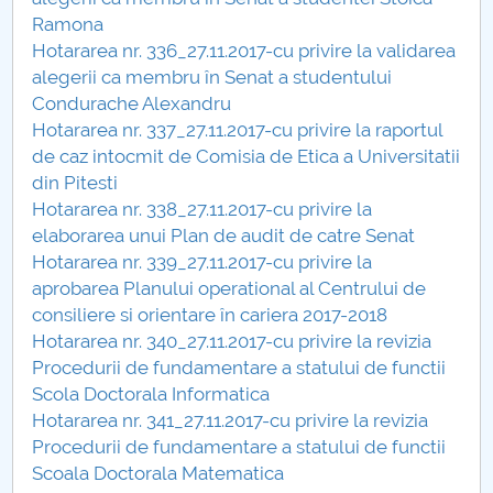
Consiliul de Administratie
Ramona
Hotararea nr. 336_27.11.2017-cu privire la validarea
Nr. de telefon si adrese Facultăți
alegerii ca membru în Senat a studentului
Condurache Alexandru
Admitere
Hotararea nr. 337_27.11.2017-cu privire la raportul
de caz intocmit de Comisia de Etica a Universitatii
Români de pretutindeni - ADMITERE
din Pitesti
Hotararea nr. 338_27.11.2017-cu privire la
Senat
elaborarea unui Plan de audit de catre Senat
Hotararea nr. 339_27.11.2017-cu privire la
Facultăți
aprobarea Planului operational al Centrului de
consiliere si orientare în cariera 2017-2018
Studenți
Hotararea nr. 340_27.11.2017-cu privire la revizia
Procedurii de fundamentare a statului de functii
Ghiduri pentru STUDENȚI
Scola Doctorala Informatica
Hotararea nr. 341_27.11.2017-cu privire la revizia
Relații Publice
Procedurii de fundamentare a statului de functii
Scoala Doctorala Matematica
Relații Internaționale