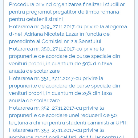
Procedura privind organizarea finalizarii studiilor
Raportul Conducerii Centrului Universitar Pitești
pentru programul pregatitor de limba romana
privind implementarea Planului Operațional 2020-
pentru cetatenii straini
2024
Hotararea nr. 349_27.11.2017-cu privire la alegerea
d-nei Adriana Nicoleta Lazar în functia de
Parteneri CUP
presedinte al Comisiei nr. 2 a Senatului
Hotararea nr. 350_27.11.2017-cu privire la
Centrul de Consiliere și Orientare în Carieră
propunerile de acordare de burse speciale din
venituri proprii, in cuantum de 50% din taxa
Chestionar angajabilitate ALUMNI – UPB
anuala de scolarizare
Hotararea nr. 351_27.11.2017-cu privire la
CAR2026
propunerile de acordare de burse speciale din
venituri proprii, in cuantum de 25% din taxa
MENIU CANTINA
anuala de scolarizare
Hotararea nr. 352_27.11.2017-cu privire la
Hotarari Senat din 30 octombrie 2017
propunerile de acordare unei reducerii de 50
lei_lună a chiriei pentru studenti caministi ai UPIT
Hotarari Senat 13 iulie 2017
Hotararea nr. 353_27.11.2017-cu privire la
aprobarea mentinerii calitatii de titular pentru dl.