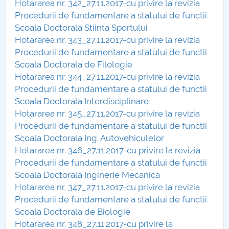
Hotararea nr. 342_27.11.2017-cu privire la revizia
Procedurii de fundamentare a statului de functii
PNRR
Scoala Doctorala Stiinta Sportului
Hotararea nr. 343_27.11.2017-cu privire la revizia
Proiect PRIM STUD
Procedurii de fundamentare a statului de functii
Scoala Doctorala de Filologie
Proiect SU-ETIC
Hotararea nr. 344_27.11.2017-cu privire la revizia
Procedurii de fundamentare a statului de functii
Protecția datelor personale
Scoala Doctorala Interdisciplinare
Hotararea nr. 345_27.11.2017-cu privire la revizia
UNIVERSITATE pentru comunitate
Procedurii de fundamentare a statului de functii
Scoala Doctorala Ing. Autovehiculelor
IOSUD/CSUD-Doctorate
Hotararea nr. 346_27.11.2017-cu privire la revizia
Procedurii de fundamentare a statului de functii
Comisie de etica unversitară
Scoala Doctorala Inginerie Mecanica
Hotararea nr. 347_27.11.2017-cu privire la revizia
Evenimente CUP
Procedurii de fundamentare a statului de functii
Scoala Doctorala de Biologie
Accesibilitate pentru studenții cu dizabilități
Hotararea nr. 348_27.11.2017-cu privire la