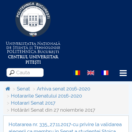
Universitatea Națională
de Știință și Tehnologie
POLITEHNICA
București
CENTRUL UNIVERSITAR
PITEȘTI
Menu
Senat
Arhiva senat 2016-2020
Hotararile Senatului 2016-2020
Hotarari Senat 2017
Despre Universitate
Hotărâri Senat din 27 noiembrie 2017
Centrul de Management al Proiectelor
Hotararea nr. 335_27.11.2017-cu privire la validarea
alegerii ca membru în Senat a studentei Stoica