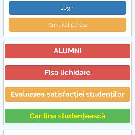
Login
Am uitat parola
ALUMNI
Fisa lichidare
Evaluarea satisfacției studenților
Cantina studențească