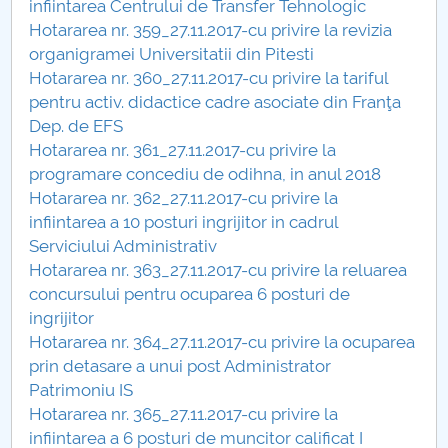
infiintarea Centrului de Transfer Tehnologic
Hotărâri Senat din 27 noiembrie 2017
Hotararea nr. 359_27.11.2017-cu privire la revizia
organigramei Universitatii din Pitesti
Hotărări Senat din 18 decembrie 2017
Hotararea nr. 360_27.11.2017-cu privire la tariful
pentru activ. didactice cadre asociate din Franţa
Dep. de EFS
Hotararea nr. 361_27.11.2017-cu privire la
programare concediu de odihna, in anul 2018
Hotararea nr. 362_27.11.2017-cu privire la
infiintarea a 10 posturi ingrijitor in cadrul
Serviciului Administrativ
Hotararea nr. 363_27.11.2017-cu privire la reluarea
concursului pentru ocuparea 6 posturi de
ingrijitor
Hotararea nr. 364_27.11.2017-cu privire la ocuparea
prin detasare a unui post Administrator
Patrimoniu IS
Hotararea nr. 365_27.11.2017-cu privire la
infiintarea a 6 posturi de muncitor calificat I