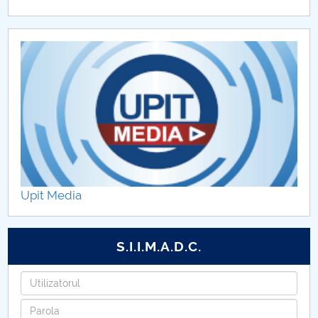
Hotărâri Senat din 27 noiembrie 2017
Hotărări Senat din 18 decembrie 2017
Upit Media
S.I.I.M.A.D.C.
Utilizatorul
Parola