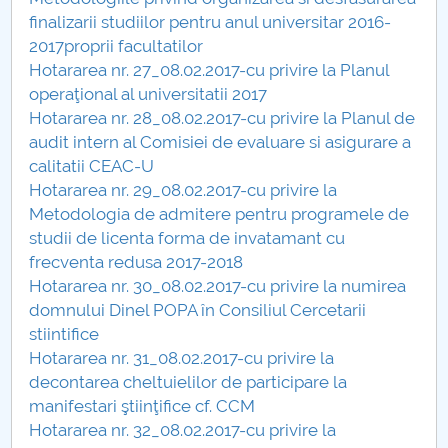
Consiliul de Administratie
finalizarii studiilor pentru anul universitar 2016-
2017proprii facultatilor
Nr. de telefon si adrese Facultăți
Hotararea nr. 27_08.02.2017-cu privire la Planul
operaţional al universitatii 2017
Admitere
Hotararea nr. 28_08.02.2017-cu privire la Planul de
audit intern al Comisiei de evaluare si asigurare a
Români de pretutindeni - ADMITERE
calitatii CEAC-U
Hotararea nr. 29_08.02.2017-cu privire la
Senat
Metodologia de admitere pentru programele de
studii de licenta forma de invatamant cu
Facultăți
frecventa redusa 2017-2018
Hotararea nr. 30_08.02.2017-cu privire la numirea
Studenți
domnului Dinel POPA în Consiliul Cercetarii
stiintifice
Ghiduri pentru STUDENȚI
Hotararea nr. 31_08.02.2017-cu privire la
decontarea cheltuielilor de participare la
Relații Publice
manifestari ştiinţifice cf. CCM
Hotararea nr. 32_08.02.2017-cu privire la
Relații Internaționale