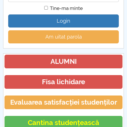
Tine-ma minte
Login
Am uitat parola
ALUMNI
Fisa lichidare
Evaluarea satisfacției studenților
Cantina studențească