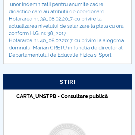
unor indemnizatii pentru anumite cadre
Raportul Conducerii Centrului Universitar Pitești
didactice care au atributii de coordonare
privind implementarea Planului Operațional 2020-
Hotararea nr. 39_08.02.2017-cu privire la
2024
actualizarea nivelului de salarizare la plata cu ora
conform H.G. nr. 38_2017
Parteneri CUP
Hotararea nr. 40_08.02.2017-cu privire la alegerea
domnului Marian CRETU în functia de director al
Centrul de Consiliere și Orientare în Carieră
Departamentului de Educatie Fizica si Sport
Chestionar angajabilitate ALUMNI – UPB
STIRI
CAR2026
Taxe de școlarizare indexate – Centrul
MENIU CANTINA
Universitar Pitești
Hotarari Senat din 30 octombrie 2017
Hotarari Senat 13 iulie 2017