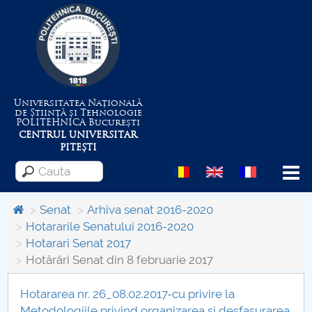
Universitatea Națională
de Știință și Tehnologie
POLITEHNICA
București
CENTRUL UNIVERSITAR
PITEȘTI
Menu
Senat
Arhiva senat 2016-2020
Hotararile Senatului 2016-2020
Hotarari Senat 2017
Despre Universitate
Hotărâri Senat din 8 februarie 2017
Centrul de Management al Proiectelor
Hotararea nr. 26_08.02.2017-cu privire la
Metodologiile privind organizarea si desfasurarea