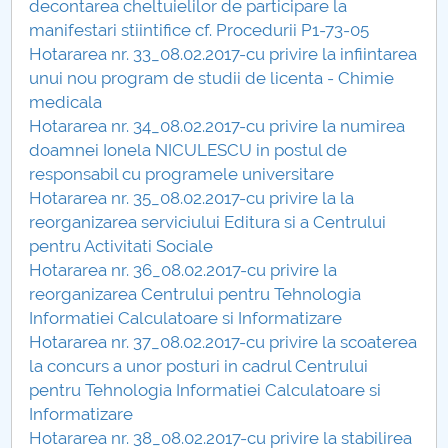
decontarea cheltuielilor de participare la
manifestari stiintifice cf. Procedurii P1-73-05
PNRR
Hotararea nr. 33_08.02.2017-cu privire la infiintarea
unui nou program de studii de licenta - Chimie
Proiect PRIM STUD
medicala
Hotararea nr. 34_08.02.2017-cu privire la numirea
Proiect SU-ETIC
doamnei Ionela NICULESCU in postul de
responsabil cu programele universitare
Protecția datelor personale
Hotararea nr. 35_08.02.2017-cu privire la la
reorganizarea serviciului Editura si a Centrului
UNIVERSITATE pentru comunitate
pentru Activitati Sociale
Hotararea nr. 36_08.02.2017-cu privire la
IOSUD/CSUD-Doctorate
reorganizarea Centrului pentru Tehnologia
Informatiei Calculatoare si Informatizare
Comisie de etica unversitară
Hotararea nr. 37_08.02.2017-cu privire la scoaterea
la concurs a unor posturi in cadrul Centrului
Evenimente CUP
pentru Tehnologia Informatiei Calculatoare si
Informatizare
Accesibilitate pentru studenții cu dizabilități
Hotararea nr. 38_08.02.2017-cu privire la stabilirea