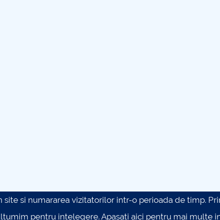
site si numararea vizitatorilor intr-o perioada de timp. Prin 
ultumim pentru intelegere.
Apasati aici pentru mai multe in