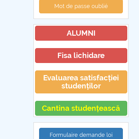
Mot de passe oublié
ALUMNI
Fisa lichidare
Evaluarea satisfacției
studenților
Cantina studențească
Formulaire demande loi