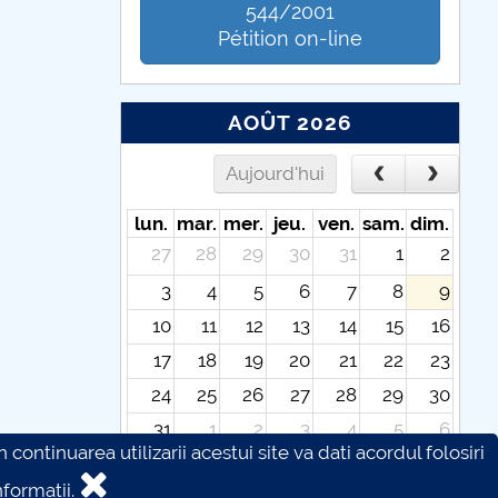
544/2001
Pétition on-line
AOÛT 2026
Aujourd'hui
lun.
mar.
mer.
jeu.
ven.
sam.
dim.
27
28
29
30
31
1
2
3
4
5
6
7
8
9
10
11
12
13
14
15
16
17
18
19
20
21
22
23
24
25
26
27
28
29
30
31
1
2
3
4
5
6
continuarea utilizarii acestui site va dati acordul folosiri
formatii.