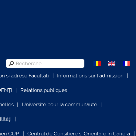
on si adrese Facultăți
Informations sur l'admission
DENȚI
Relations publiques
nelles
Université pour la communauté
lități
neri CUP
Centrul de Consiliere și Orientare în Carieră