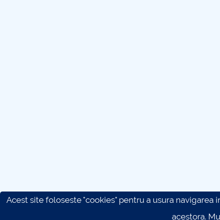
Acest site foloseste "cookies" pentru a usura navigarea in 
acestora. M