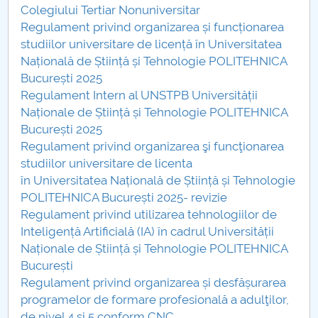
Colegiului Tertiar Nonuniversitar
Raportul Conducerii Centrului Universitar Pitești
Regulament privind organizarea și funcționarea
privind implementarea Planului Operațional 2020-
studiilor universitare de licență în Universitatea
2024
Națională de Știință și Tehnologie POLITEHNICA
București 2025
Parteneri CUP
Regulament Intern al UNSTPB Universității
Naționale de Știință și Tehnologie POLITEHNICA
Centrul de Consiliere și Orientare în Carieră
București 2025
Regulament privind organizarea şi funcţionarea
Chestionar angajabilitate ALUMNI – UPB
studiilor universitare de licenta
în Universitatea Națională de Știință și Tehnologie
CAR2026
POLITEHNICA București 2025
- revizie
Regulament privind utilizarea tehnologiilor de
MENIU CANTINA
Inteligență Artificială (IA) în cadrul Universității
Naționale de Știință și Tehnologie POLITEHNICA
Regulamente Senat 2024
București
Regulament privind organizarea și desfășurarea
Regulamente Senat 2025
programelor de formare profesională a adulţilor,
de nivel 4 şi 5 conform CNC