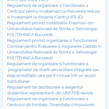
Consiliul de Administratie
Regulament de organizare si functionare a
Centrului pentru invatamant cu frecventa redusa
Nr. de telefon si adrese Facultăți
si invatamant la distanta (Centrul IFR-ID)
Regulament privind mobilitatile Erasmus+ din
Admitere
Universitatea Natională de Stiinta si Tehnologie
POLITEHNICA Bucuresti
Români de pretutindeni - ADMITERE
Regulament privind organizarea si funcționarea
Comisiei pentru Evaluarea si Asigurarea Calitatii in
Senat
Universitatea Natională de Stiinta si Tehnologie
POLITEHNICA Bucuresti
Facultăți
Regulament de organizare si functionare a
programelor de studii universitare integrate sau
Studenți
deja acreditate care pot fi incluse intr-un acord
institutional
Ghiduri pentru STUDENȚI
Regulament de desfasurare a alegerilor
studentilor reprezentanti din UNSTPB-revizie
Relații Publice
Regulament de organizare si functionare a
Centrului de Echitate, Diversitate si Incluziune
Relații Internaționale