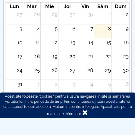
Lun
Mar
Mie
Joi
Vin
Sâm
Dum
27
28
29
30
31
1
2
3
4
5
6
7
8
9
10
11
12
13
14
15
16
17
18
19
20
21
22
23
24
25
26
27
28
29
30
31
1
2
3
4
5
6
Acest site foloseste "cookies" pentru a usura navigarea in site si numararea
vizitatorilor intr-o perioada de timp. Prin continuarea utilizarii acestui site va
dati acordul folosiri acestora. Multumim pentru intelegere.
Apasati aici pentru
mai multe informatii.