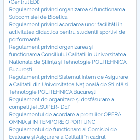
(Centrul EDI)
Regulament privind organizarea si functionarea
PNRR
Subcomisiei de Bioetica
Regulament privind acordarea unor facilități în
Proiect PRIM STUD
activitatea didactică pentru studenții sportivi de
performanță
Proiect SU-ETIC
Regulament privind organizarea și
funcționarea Consiliului Calitatii în Universitatea
Protecția datelor personale
Națională de Știință și Tehnologie POLITEHNICA
București
UNIVERSITATE pentru comunitate
Regulament privind Sistemul Intern de Asigurare
a Calitatii din Universitatea Națională de Știință și
IOSUD/CSUD-Doctorate
Tehnologie POLITEHNICA București
Regulament de organizare și desfășurare a
Comisie de etica unversitară
competiției „SUPER-IDEI"
Regulamentul de acordare a premiilor OPERA
Evenimente CUP
OMNIA și IN TEMPORE OPORTUNO
Regulamentul de funcționare al Comisiei de
Accesibilitate pentru studenții cu dizabilități
Evaluare și Asigurare a Calității în cadrul