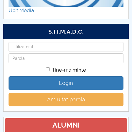
Upit Media
S.I.I.M.A.D.C.
Utilizatorul
Parola
Tine-ma minte
Login
Am uitat parola
ALUMNI