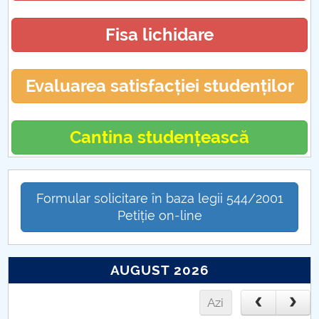
Fisa lichidare
Evaluarea satisfacției studenților
Cantina studențească
Formular solicitare în baza legii 544/2001
Petiție on-line
AUGUST 2026
Azi