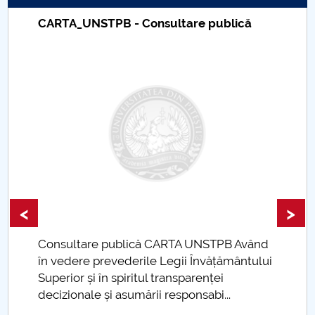
ADMITERE dosar LL, LMA, IST, TEO
Taxe de școlarizare indexate – Centrul
Universitar Pitești
ADMITERE LICENTA SESIUNEA III
ADMITERE LICENȚĂ SESIUNEA II
Admitere masterat
Sesiuni Admitere
ÎNMATRICULARE
<
>
LOCURI SUBVENȚIONATE
d
TAXE DE ȘCOLARIZARE
i
Taxe de școlarizare indexate Taxele se pot
plăti și cu cardul
Admitere - Faze
mai multe informat