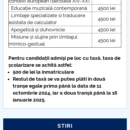
context european (secolele XIV-XX)
Educație muzicală contemporană
4500 lei
Raportul Conducerii Centrului Universitar Pitești
Limbaje specializate si traducere
privind implementarea Planului Operațional 2020-
4500 lei
asistata de calculator
2024
Apogetică și duhovnicie
4500 lei
Misiune și slujire prin limbajul
Parteneri CUP
4500 lei
mimico-gestual
Centrul de Consiliere și Orientare în Carieră
Pentru candidații admiși pe loc cu taxă, taxa de
școlarizare se achită astfel:
Chestionar angajabilitate ALUMNI – UPB
500 de lei la înmatriculare
Restul de taxă se va putea plăti în două
CAR2026
tranșe egale prima până la data de 11
octombrie 2024, iar a doua tranșă până la 16
MENIU CANTINA
ianuarie 2025.
ADMITERE vocational MUZ, ACT
ADMITERE mixt Arte Vizuale
STIRI