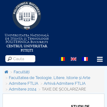
Universitatea Națională
de Știință și Tehnologie
POLITEHNICA
București
CENTRUL UNIVERSITAR
PITEȘTI
Menu
Facultăți
Facultatea de Teologie, Litere, Istorie și Arte
Admitere FTLIA
Arhivă Admitere FTLIA
Despre Universitate
Admitere 2024
TAXE DE ȘCOLARIZARE
Centrul de Management al Proiectelor
STUDII DE