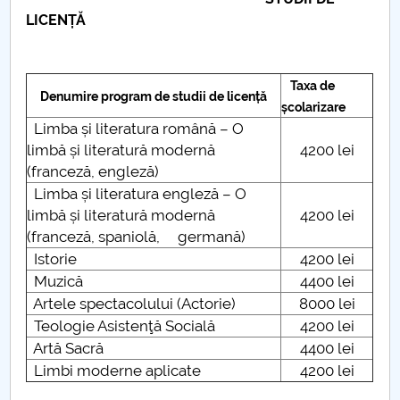
Consiliul de Administratie
LICENȚĂ
Nr. de telefon si adrese Facultăți
Admitere
Taxa de
Denumire program de studii de licență
școlarizare
Limba și literatura română – O
Români de pretutindeni - ADMITERE
limbă și literatură modernă
4200 lei
(franceză, engleză)
Senat
Limba și literatura engleză – O
limbă și literatură modernă
4200 lei
Facultăți
(franceză, spaniolă, germană)
Istorie
4200 lei
Studenți
Muzică
4400 lei
Artele spectacolului (Actorie)
8000 lei
Ghiduri pentru STUDENȚI
Teologie Asistenţă Socială
4200 lei
Artă Sacră
4400 lei
Relații Publice
Limbi moderne aplicate
4200 lei
Relații Internaționale