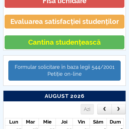
Fisa lichidare
Evaluarea satisfacției studenților
Cantina studențească
Formular solicitare în baza legii 544/2001
Petiție on-line
AUGUST 2026
Azi
Lun
Mar
Mie
Joi
Vin
Sâm
Dum