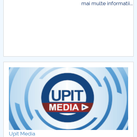
matii...
Taxe
Upit Media