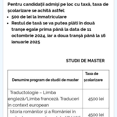
Pentru candidații admiși pe loc cu taxă, taxa de
PNRR
școlarizare se achită astfel:
500 de lei la înmatriculare
Restul de taxă se va putea plăti în două
Proiect PRIM STUD
tranșe egale prima până la data de
11
octombrie 2024, iar a doua tranșă până la 16
Proiect SU-ETIC
ianuarie 2025
Protecția datelor personale
STUDII DE MASTER
UNIVERSITATE pentru comunitate
IOSUD/CSUD-Doctorate
Taxa de
Denumire program de studii de master
școlarizare
Comisie de etica unversitară
Traductologie – Limba
engleză/Limba franceză. Traduceri
4500 lei
Evenimente CUP
în context european
Istoria românilor și a României în
Accesibilitate pentru studenții cu dizabilități
4500 lei