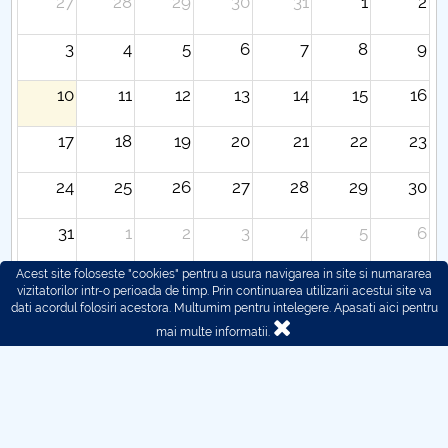
27
28
29
30
31
1
2
3
4
5
6
7
8
9
10
11
12
13
14
15
16
17
18
19
20
21
22
23
24
25
26
27
28
29
30
31
1
2
3
4
5
6
Acest site foloseste "cookies" pentru a usura navigarea in site si numararea
vizitatorilor intr-o perioada de timp. Prin continuarea utilizarii acestui site va
dati acordul folosiri acestora. Multumim pentru intelegere.
Apasati aici pentru
mai multe informatii.
© 2016 - 2026 POLITEHNICA București - Centrul