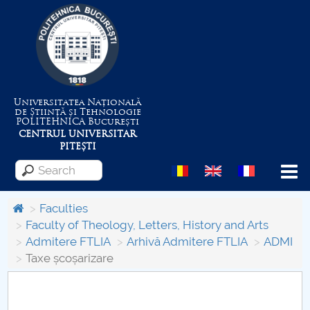
Universitatea Națională
de Știință și Tehnologie
POLITEHNICA
București
CENTRUL UNIVERSITAR
PITEȘTI
Menu
Faculties
Faculty of Theology, Letters, History and Arts
Admitere FTLIA
Arhivă Admitere FTLIA
ADMI
About the University
Taxe școșarizare
Centrul de Management al Proiectelor