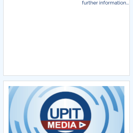
further information...
Raportul Conducerii Centrului Universitar Pitești
privind implementarea Planului Operațional 2020-
2024
Parteneri CUP
Centrul de Consiliere și Orientare în Carieră
Chestionar angajabilitate ALUMNI – UPB
CAR2026
MENIU CANTINA
ADMITERE vocationale MUZ, ACT
ADMITERE concurs mixt Arte Vizuale