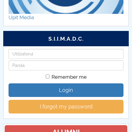
ADMITERE pe baza de dosar LL, LMA, IST, TEOL
Upit Media
CALENDAR ADMITERE 2024
ADMITERE LICENȚĂ SESIUNEA II
S.I.I.M.A.D.C.
Admitere masterat
Username
Password
SESIUNI ADMITERE
Remember me
Admitere faza II
Login
LOCURI SUBVENȚIONATE
I forgot my password
Taxe școșarizare
Sesiunea I Admitere - Faze