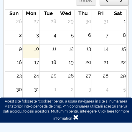
today
Sun
Mon
Tue
Wed
Thu
Fri
Sat
26
27
28
29
30
31
1
2
3
4
5
6
7
8
9
10
11
12
13
14
15
16
17
18
19
20
21
22
23
24
25
26
27
28
29
30
31
1
2
3
4
5
Acest site foloseste "cookies" pentru a usura navigarea in site si numararea
vizitatorilor intr-o perioada de timp. Prin continuarea utilizarii acestui site va
dati acordul folosiri acestora. Multumim pentru intelegere.
Click here for more
information