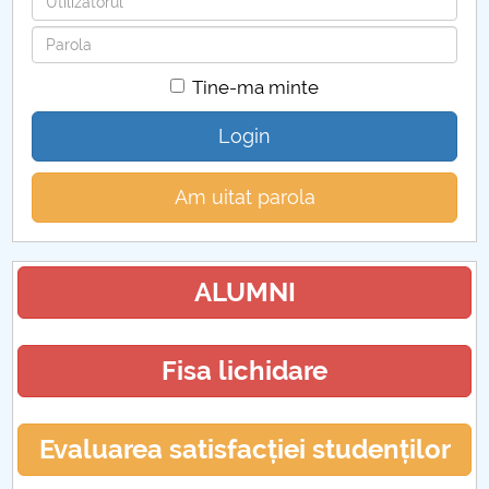
Parola
Tine-ma minte
Login
Am uitat parola
ALUMNI
Fisa lichidare
Evaluarea satisfacției studenților