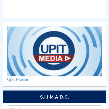
Upit Media
S.I.I.M.A.D.C.
Utilizatorul