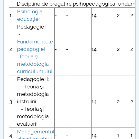
Discipline de pregătire psihopedagogică fundamenta
Psihologia
PNRR
1
-
-
14
2
2
educaţiei
Pedagogie I:
Proiect PRIM STUD
-
F
undamentele
Proiect SU-ETIC
2
pedagogiei
-
-
14
2
2
-Teoria şi
Protecția datelor personale
metodologia
curriculumului
UNIVERSITATE pentru comunitate
Pedagogie II:
- Teoria şi
IOSUD/CSUD-Doctorate
metodologia
3
instruirii
-
-
14
2
2
Comisie de etica unversitară
- Teoria şi
metodologia
Evenimente CUP
evaluării
Managementul
Accesibilitate pentru studenții cu dizabilități
4
-
-
14
1
1