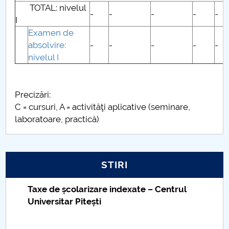
TOTAL: nivelul
specializare
-
-
-
-
-
I
Examen de
Taxe pentru modulul postuniversitar I
absolvire:
-
-
-
-
-
nivelul I
Precizări:
C = cursuri, A = activităţi aplicative (seminare,
laboratoare, practică)
STIRI
Taxe de școlarizare indexate – Centrul
Universitar Pitești