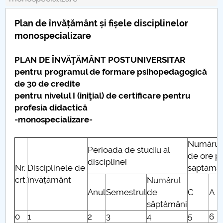
Consiliul de Administratie
Plan de învățământ și fișele disciplinelor
Nr. de telefon si adrese Facultăți
monospecializare
Admitere
PLAN DE ÎNVĂŢĂMÂNT POSTUNIVERSITAR
pentru programul de formare psihopedagogică
Români de pretutindeni - ADMITERE
de 30 de credite
pentru nivelul I (iniţial) de certificare pentru
Senat
profesia didactică
-monospecializare-
Facultăți
Numărul
Studenți
Perioada de studiu al
de ore p
disciplinei
Nr.
Disciplinele de
săptămâ
Ghiduri pentru STUDENȚI
crt.
învăţământ
Numărul
Anul
Semestrul
de
C
A
Relații Publice
săptămâni
0
1
2
3
4
5
6
Relații Internaționale