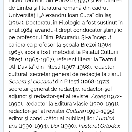
Liceul teoretic din Horezu (1959) şi Facultatea
FIȘE DISCIPLINĂ JURNALISM
de Limba şi literatura română din cadrul
Universităţii „Alexandru Ioan Cuza” din Iaşi
PLANURI INVATAMANT JURNALISM LICENTA
(1964). Doctoratul în Filologie a fost susținut în
anul 1984, avându-l drept conducător ştiinţific
pe profesorul Dim. Păcurariu. Şi-a început
cariera ca profesor la Şcoala Brezoi (1964-
1965), apoi a fost: metodist la Palatul Culturii
Piteşti (1965-1967), referent literar la Teatrul
„Al. Davila” din Pitești (1967-1968), redactor
cultural, secretar general de redacţie la ziarul
Secera şi ciocanul
din Piteşti (1968-1972),
secretar general de redacţie, redactor-şef
adjunct şi redactor-şef al revistei
Argeş
(1972-
1990). Redactor la Editura Vlasie (1990-1991),
redactor-şef al revistei
Cultura
(1990-1995),
editor şi conducător al publicaţiilor
Lumină
lină
(1990-1994),
Dor
(1990),
Păstorul Ortodox