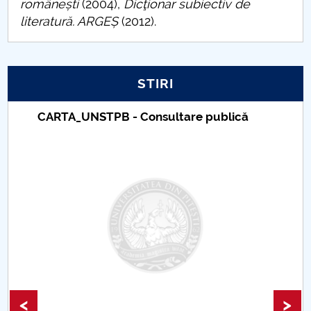
românești
(2004),
Dicţionar subiectiv de
literatură. ARGEȘ
(2012).
STIRI
Taxe de școlarizare indexate – Centrul
Universitar Pitești
<
>