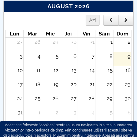
AUGUST 2026
Azi
Lun
Mar
Mie
Joi
Vin
Sâm
Dum
27
28
29
30
31
1
2
3
4
5
6
7
8
9
10
11
12
13
14
15
16
17
18
19
20
21
22
23
24
25
26
27
28
29
30
31
1
2
3
4
5
6
Acest site foloseste "cookies" pentru a usura navigarea in site si numararea
vizitatorilor intr-o perioada de timp. Prin continuarea utilizarii acestui site va
dati acordul folosiri acestora. Multumim pentru intelegere.
Apasati aici pentru