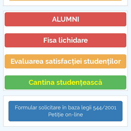
ALUMNI
Fisa lichidare
Evaluarea satisfacției studenților
Cantina studențească
Formular solicitare în baza legii 544/2001
Petiție on-line