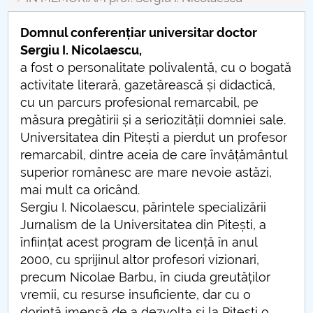
Consiliul de Administratie
Domnul conferențiar universitar doctor
Nr. de telefon si adrese Facultăți
Sergiu I. Nicolaescu,
a fost o personalitate polivalentă, cu o bogată
Admitere
activitate literară, gazetărească și didactică,
cu un parcurs profesional remarcabil, pe
Români de pretutindeni - ADMITERE
măsura pregătirii și a seriozității domniei sale.
Senat
Universitatea din Pitești a pierdut un profesor
remarcabil, dintre aceia de care învățământul
Facultăți
superior românesc are mare nevoie astăzi,
mai mult ca oricând.
Studenți
Sergiu I. Nicolaescu, părintele specializării
Jurnalism de la Universitatea din Pitești, a
Ghiduri pentru STUDENȚI
înființat acest program de licență în anul
2000, cu sprijinul altor profesori vizionari,
Relații Publice
precum Nicolae Barbu, în ciuda greutăților
vremii, cu resurse insuficiente, dar cu o
Relații Internaționale
dorință imensă de a dezvolta și la Pitești o