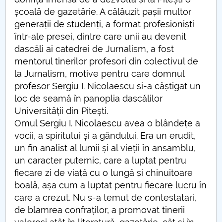
școală de gazetărie. A călăuzit pașii multor
PNRR
generații de studenți, a format profesioniști
într-ale presei, dintre care unii au devenit
Proiect PRIM STUD
dascăli ai catedrei de Jurnalism, a fost
mentorul tinerilor profesori din colectivul de
Proiect SU-ETIC
la Jurnalism, motive pentru care domnul
profesor Sergiu I. Nicolaescu și-a câștigat un
Protecția datelor personale
loc de seamă în panoplia dascălilor
Universității din Pitești.
UNIVERSITATE pentru comunitate
Omul Sergiu I. Nicolaescu avea o blândețe a
vocii, a spiritului și a gândului. Era un erudit,
IOSUD/CSUD-Doctorate
un fin analist al lumii și al vieții în ansamblu,
un caracter puternic, care a luptat pentru
Comisie de etica unversitară
fiecare zi de viață cu o lungă și chinuitoare
boală, așa cum a luptat pentru fiecare lucru în
Evenimente CUP
care a crezut. Nu s-a temut de contestatari,
de blamrea confraților, a promovat tinerii
Accesibilitate pentru studenții cu dizabilități