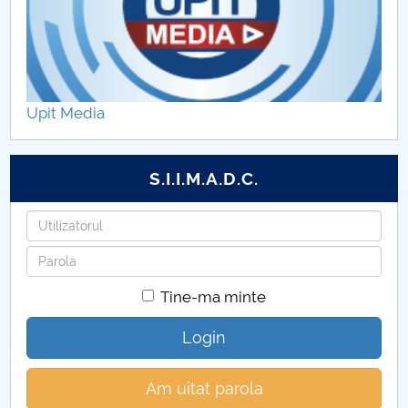
Upit Media
S.I.I.M.A.D.C.
Utilizatorul
Parola
Tine-ma minte
Login
Am uitat parola