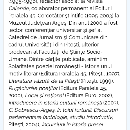
(1995-1996), redactor asociat la revista
Calende
, colaborator permanent al Editurii
Paralela 45. Cercetător ştiinţific (1995-2003) la
Muzeul Judeţean Argeş. Din anul 2000 a fost
lector, conferențiar universitar şi şef al
Catedrei de Jurnalism şi Comunicare din
cadrul Universităţii din Piteşti, ulterior
prodecan al Facultății de Științe Socio-
Umane. Dintre cărţile publicate, amintim:
Solaritatea poeziei româneşti - istoria unui
motiv literar (Editura Paralela 45, Piteşti, 1997),
Literatura văzută de la Piteşti
(Piteşti, 1999),
Rugăciunile poeţilor
(Editura Paralela 45,
2000),
Local şi naţional
(Editura Euro, 2002),
Introducere în istoria culturii românești
(2003),
C. Dobrescu-Argeş. În toiul furtunii. Discursuri
parlamentare (antologie, studiu introductiv
,
Piteşti, 2004),
Incursiuni în istoria presei