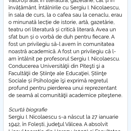
valoroși atât în literatură, gazetărie, cât și în
învățământ. Întâlnirile cu Sergiu I. Nicolaescu,
Raportul Conducerii Centrului Universitar Pitești
în sala de curs, la o cafea sau la cenaclu, erau
privind implementarea Planului Operațional 2020-
o minunată lecție de istorie, artă, gazetărie,
2024
teatru ori literatură și critică literară. Avea un
sfat bun și o vorbă de duh pentru fiecare. A
Parteneri CUP
fost un privilegiu să-l avem în comunitatea
noastră academică. A fost un privilegiu că l-
Centrul de Consiliere și Orientare în Carieră
am întâlnit pe profesorul Sergiu I. Nicolaescu.
Conducerea Universităţii din Piteşti şi a
Chestionar angajabilitate ALUMNI – UPB
Facultăţii de Știinţe ale Educaţiei, Știinţe
CAR2026
Sociale și Psihologie îşi exprimă regretul
profund pentru pierderea unui reprezentant
MENIU CANTINA
de seamă al comunităţii academice piteştene.
Finalizare studii
Scurtă biografie
Sergiu I. Nicolaescu s-a născut la 27 ianuarie
IN MEMORIAM prof. Sergiu I. Nicolaescu
1942, în Folești, judeţul Vâlcea. A absolvit