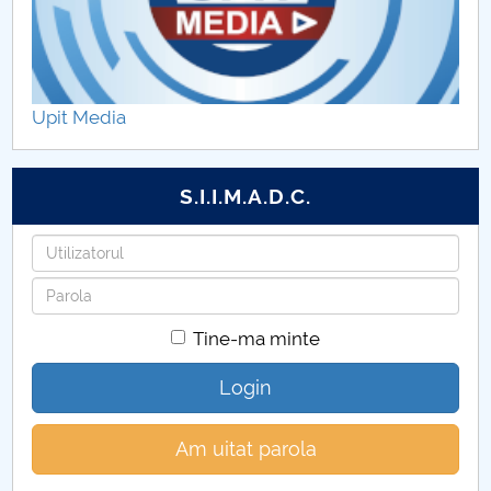
Plan invat NIV I POSTUNIV
Plan invat NIV II POSTUNIV
Upit Media
Fisele disciplinelor pentru Nivel I universitar
Fisele disciplinelor pentru Nivel II universitar
S.I.I.M.A.D.C.
Fișele disciplinelor pentru nivelul II în regim
Utilizatorul
postuniversitar
Parola
Fișele disciplinelor pentru nivel I în regim
Tine-ma minte
postuniveersitar
Login
Am uitat parola