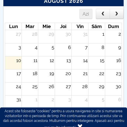
AUGUST 2026
Azi
Lun
Mar
Mie
Joi
Vin
Sâm
Dum
27
28
29
30
31
1
2
3
4
5
6
7
8
9
10
11
12
13
14
15
16
17
18
19
20
21
22
23
24
25
26
27
28
29
30
31
1
2
3
4
5
6
Acest site foloseste "cookies" pentru a usura navigarea in site si numararea
vizitatorilor intr-o perioada de timp. Prin continuarea utilizarii acestui site va
dati acordul folosiri acestora. Multumim pentru intelegere.
Apasati aici pentru