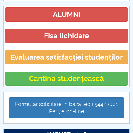
ALUMNI
Fisa lichidare
Evaluarea satisfacției studenților
Cantina studențească
Formular solicitare în baza legii 544/2001
Petiție on-line