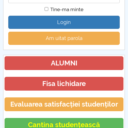
Tine-ma minte
Login
Am uitat parola
ALUMNI
Fisa lichidare
Evaluarea satisfacției studenților
Cantina studențească