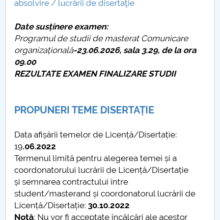
absolvire / lucrării de disertaţie
PNRR
Date susțínere examen
:
Programul de studii de masterat Comunicare
Proiect PRIM STUD
organizațională
-23.06.2026, sala 3.29, de la ora
09.00
Proiect SU-ETIC
REZULTATE EXAMEN FINALIZARE STUDII
Protecția datelor personale
PROPUNERI TEME DISERTAȚIE
UNIVERSITATE pentru comunitate
Data afișării temelor de Licență/Disertație:
IOSUD/CSUD-Doctorate
19
.06.2022
Termenul limită pentru alegerea temei și a
Comisie de etica unversitară
coordonatorului lucrării de Licență/Disertație
și semnarea contractului între
Evenimente CUP
student/masterand și coordonatorul lucrării de
Licență/Disertație:
30.10.2022
Accesibilitate pentru studenții cu dizabilități
Notă
: Nu vor fi acceptate încălcări ale acestor