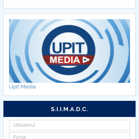
Upit Media
S.I.I.M.A.D.C.
Utilizatorul
Parola