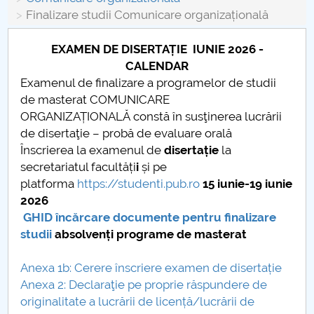
Consiliul de Administratie
Finalizare studii Comunicare organizațională
Nr. de telefon si adrese Facultăți
EXAMEN DE DISERTAȚIE IUNIE 2026 -
CALENDAR
Admitere
Examenul de finalizare a programelor de studii
de masterat COMUNICARE
Români de pretutindeni - ADMITERE
ORGANIZAȚIONALĂ constă în susţinerea lucrării
de disertaţie – probă de evaluare orală
Senat
Înscrierea la examenul de
disertație
la
secretariatul facultăți
i
și pe
Facultăți
platforma
https://studenti.pub.ro
15 iunie-19 iunie
2026
Studenți
GHID încărcare documente pentru finalizare
studii
absolvenți programe de masterat
Ghiduri pentru STUDENȚI
Anexa 1b: Cerere înscriere examen de disertație
Relații Publice
Anexa 2: Declaraţie pe proprie răspundere de
originalitate a lucrării de licență/lucrării de
Relații Internaționale