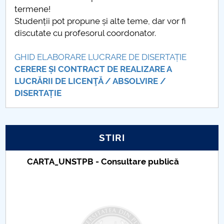
termene!
Raportul Conducerii Centrului Universitar Pitești
Studenții pot propune și alte teme, dar vor fi
privind implementarea Planului Operațional 2020-
discutate cu profesorul coordonator.
2024
GHID ELABORARE LUCRARE DE DISERTAȚIE
Parteneri CUP
CERERE ȘI CONTRACT DE REALIZARE A
LUCRĂRII DE LICENŢĂ / ABSOLVIRE /
Centrul de Consiliere și Orientare în Carieră
DISERTAȚIE
Chestionar angajabilitate ALUMNI – UPB
CAR2026
STIRI
MENIU CANTINA
Taxe de școlarizare indexate – Centrul
Universitar Pitești
Finalizare studii Comunicare organizațională