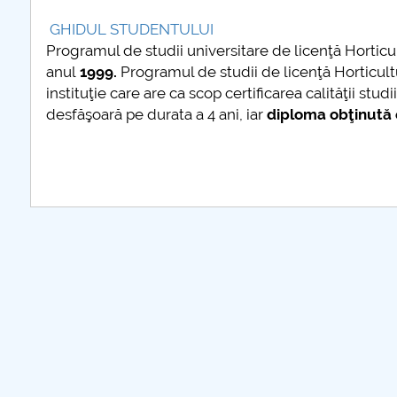
GHIDUL STUDENTULUI
COMUNICAT Eveniment 
Programul de studii universitare de licenţă Horticult
informare și promovare a
anul
1999.
Programul de studii de licenţă Horticul
ofertei educaționale
instituţie care are ca scop certificarea calităţii stu
universitare la Colegiul
desfăşoară pe durata a 4 ani, iar
diploma obţinută e
Teoretic „Ion Cantacuzino
Piteşti 26.03.2026
COMUNICAT Eveniment 
informare �...
mai multe info