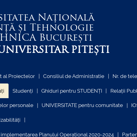
sitatea Națională
nță și Tehnologie
EHNICA
București
NIVERSITAR PITEȘTI
al Proiectelor
Consiliul de Administratie
Nr. de tel
ți
Studenți
Ghiduri pentru STUDENȚI
Relații Pub
elor personale
UNIVERSITATE pentru comunitate
I
zabilități
ind implementarea Planului Operațional 2020-2024
Parte