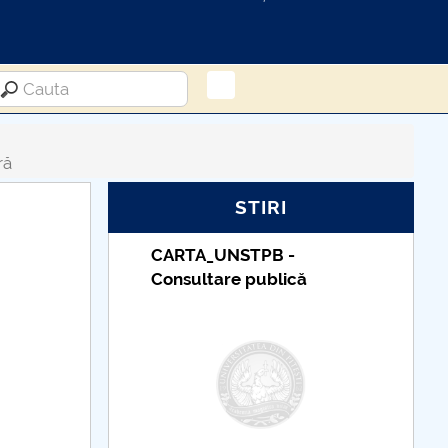
ră
STIRI
RTA_UNSTPB -
Taxe de școlarizare
sultare publică
indexate – Centrul
Universitar Pitești