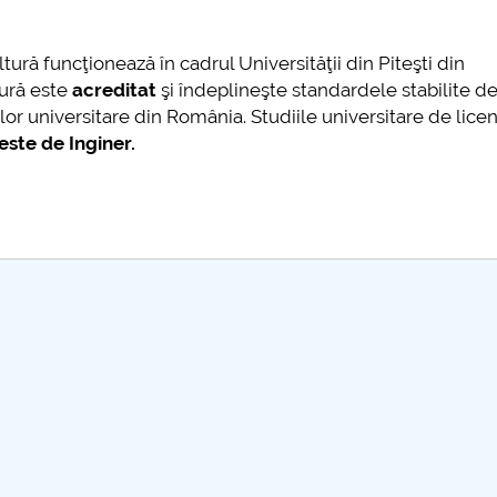
mai multe informatii...
de
Con
ură funcţionează în cadrul Universităţii din Piteşti din
UNS
tură este
acreditat
şi îndeplineşte standardele stabilite d
pre
diilor universitare din România. Studiile universitare de lice
Înv
ste de Inginer.
”
în 
dec
de
res
rmatii...