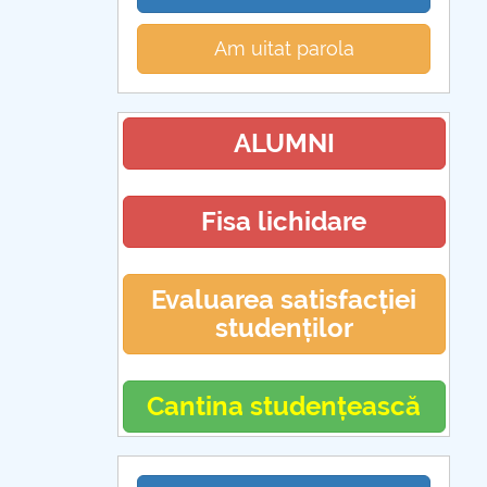
Am uitat parola
ALUMNI
Fisa lichidare
Evaluarea satisfacției
studenților
Cantina studențească