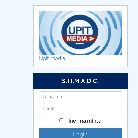
Upit Media
S.I.I.M.A.D.C.
Utilizatorul
Parola
Tine-ma minte
Login