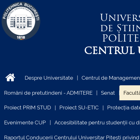
Univer
de Știi
POLIT
CENTRUL U
Despre Universitate
Centrul de Management 
Români de pretutindeni - ADMITERE
Senat
Facultă
Proiect PRIM STUD
Proiect SU-ETIC
Protecția dat
Evenimente CUP
Accesibilitate pentru studenții cu di
Raportul Conducerii Centrului Universitar Pitești priv