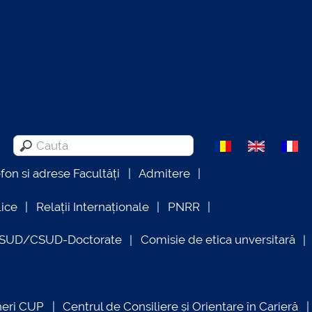
efon si adrese Facultăți
Admitere
lice
Relații Internaționale
PNRR
OSUD/CSUD-Doctorate
Comisie de etica unversitară
neri CUP
Centrul de Consiliere și Orientare în Carieră