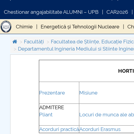
Chestionar angajabilitate ALUMNI – UPB
CAR2026
Chimie
Energetică și Tehnologii Nucleare
Ch
Facultăți
Facultatea de Științe, Educație Fizic
Departamentul Ingineria Mediului si Stiinte Inginer
HORTI
COMUNICAT DE PRESA
PRIMSTUD 26.03.2026
Prezentare
Misiune
ADMITERE
Pliant
Locuri de munca ale ab
Acorduri practică
Acorduri Erasmus