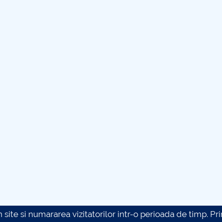
site si numararea vizitatorilor intr-o perioada de timp. Prin 