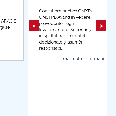
sultare publică CARTA
TPB Având în vedere
Taxe de școlarizare
e ARACIS,
vederile Legii
indexate Taxele se po
<
>
nţă se
ățământului Superior și
și cu cardul
spiritul transparenței
mai multe 
izionale și asumării
ponsabi...
mai multe informatii...