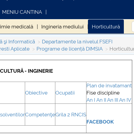
MENIU CANTINA
imie medicală
Ingineria mediului
Horticultură
ã şi Informaticã
Departamente la nivelul FSEFI
esti Aplicate
Programe de licență DIMSIA
Horticultu
CULTURĂ - INGINERIE
INFORMATII ACTE STUDII
CA
Con
Plan de invatamant
Obiective
Ocupatii
Fise discipline
An I
An II
An III
An IV
solventilor
Competenţe
Grila 2 RNCIS
FACEBOOK