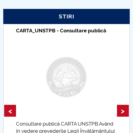
PNRR
STIRI
Proiect PRIM STUD
CARTA_UNSTPB - Consultare publică
Proiect SU-ETIC
Protecția datelor personale
UNIVERSITATE pentru comunitate
IOSUD/CSUD-Doctorate
Comisie de etica unversitară
<
>
Evenimente CUP
Consultare publică CARTA UNSTPB Având
Accesibilitate pentru studenții cu dizabilități
.
în vedere prevederile Legii Învățământului