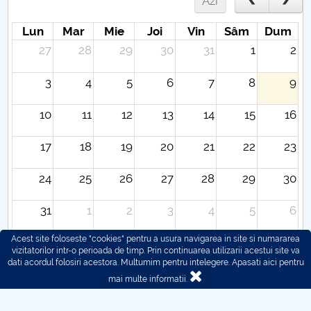
Azi
Lun
Mar
Mie
Joi
Vin
Sâm
Dum
27
28
29
30
31
1
2
3
4
5
6
7
8
9
10
11
12
13
14
15
16
17
18
19
20
21
22
23
24
25
26
27
28
29
30
31
1
2
3
4
5
6
Acest site foloseste "cookies" pentru a usura navigarea in site si numararea
vizitatorilor intr-o perioada de timp. Prin continuarea utilizarii acestui site va
dati acordul folosiri acestora. Multumim pentru intelegere.
Apasati aici pentru
mai multe informatii.