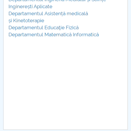
Consiliul de Administratie
Inginerești Aplicate
Departamentul Asistență medicală
Nr. de telefon si adrese Facultăți
și Kinetoterapie
Departamentul Educaţie Fizică
Admitere
Departamentul Matematică Informatică
Români de pretutindeni - ADMITERE
Senat
Facultăți
Studenți
Ghiduri pentru STUDENȚI
Relații Publice
Relații Internaționale