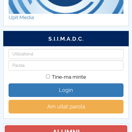
Departamentul Ingineria Mediului si Stiinte
Ingineresti Aplicate
Upit Media
Departamentul Matematica-Informatică
S.I.I.M.A.D.C.
Departamentul Educație Fizică și Sport
Utilizatorul
Parola
Tine-ma minte
Login
Am uitat parola