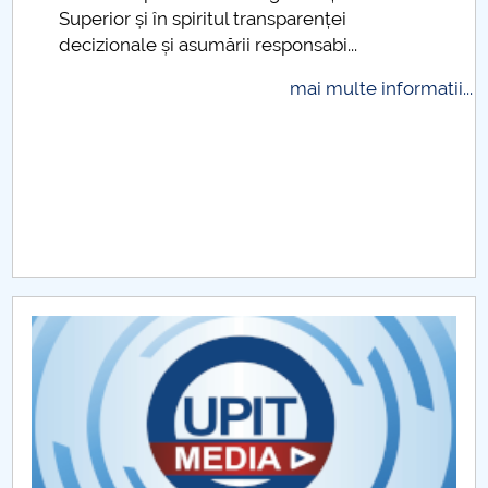
Superior și în spiritul transparenței
Raportul Conducerii Centrului Universitar Pitești
decizionale și asumării responsabi...
privind implementarea Planului Operațional 2020-
2024
mai multe informatii...
Parteneri CUP
Centrul de Consiliere și Orientare în Carieră
Chestionar angajabilitate ALUMNI – UPB
CAR2026
MENIU CANTINA
Departamentul Asistenta Medicala si Kinetoterapie
Departamentul Stiinte ale Naturii