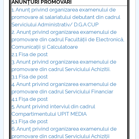
Consiliul de Administratie
ANUNȚURI PROMOVĂRI
1. Anunț
privind organizarea examenului de
Nr. de telefon si adrese Facultăți
promovare al salariatului debutant din cadrul
Serviciului Administrativ/ D.G.A CUP
Admitere
2.
Anunț
privind organizarea examenului de
promovare din
cadrul Facultății de Electronică,
Români de pretutindeni - ADMITERE
Comunicații și Calculatoare
2.1 Fisa de post
Senat
3. Anunt privind organizarea examenului de
promovare din cadrul Serviciului Achizitii.
Facultăți
3.1
Fisa de post
4. Anunt privind organizarea examenului de
Studenți
promovare din cadrul Serviciului Financiar
4.1 Fișa de post
Ghiduri pentru STUDENȚI
5. Anunt privind interviul din cadrul
Compartimentului UPIT MEDIA
Relații Publice
5.1 Fișa de post
6. Anunț privind organizarea examenului de
promovare din cadrul Serviciului Achiziții
Relații Internaționale