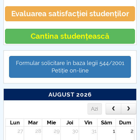
Evaluarea satisfacției studenților
Cantina studențească
Formular solicitare în baza legii 544/2001
Petiție on-line
AUGUST 2026
Azi
Lun
Mar
Mie
Joi
Vin
Sâm
Dum
27
28
29
30
31
1
2