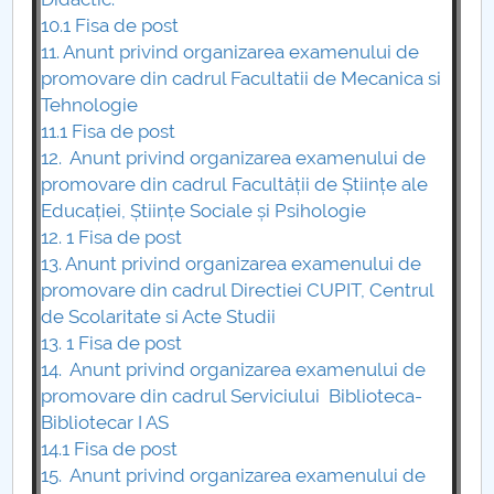
10.1 Fisa de post
Raportul Conducerii Centrului Universitar Pitești
11. Anunt privind organizarea examenului de
privind implementarea Planului Operațional 2020-
promovare din cadrul Facultatii de Mecanica si
2024
Tehnologie
11.1 Fisa de post
Parteneri CUP
12. Anunt privind organizarea examenului de
promovare din cadrul Facultății de Științe ale
Centrul de Consiliere și Orientare în Carieră
Educației, Științe Sociale și Psihologie
12. 1 Fisa de post
Chestionar angajabilitate ALUMNI – UPB
13. Anunt privind organizarea examenului de
promovare din cadrul Directiei CUPIT, Centrul
CAR2026
de Scolaritate si Acte Studii
13. 1 Fisa de post
MENIU CANTINA
14. Anunt privind organizarea examenului de
promovare din cadrul Serviciului Biblioteca-
Promovări 2024-2025-2026
Bibliotecar I AS
14.1 Fisa de post
15. Anunt privind organizarea examenului de