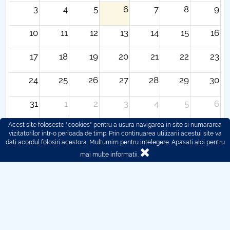
3
4
5
6
7
8
9
10
11
12
13
14
15
16
17
18
19
20
21
22
23
24
25
26
27
28
29
30
31
1
2
3
4
5
6
Acest site foloseste "cookies" pentru a usura navigarea in site si numararea
vizitatorilor intr-o perioada de timp. Prin continuarea utilizarii acestui site va
dati acordul folosiri acestora. Multumim pentru intelegere.
Apasati aici pentru
mai multe informatii.
© 2016 - 2026 POLITEHNICA București - Centrul
Universitar Pitești
Pentru probleme legate de functionarea site-ului ne puteti