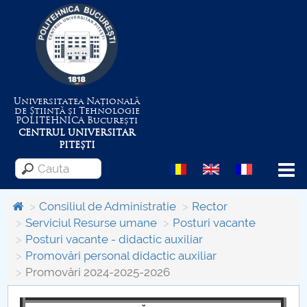
Universitatea Națională
de Știință și Tehnologie
POLITEHNICA
București
CENTRUL UNIVERSITAR
PITEȘTI
Menu
Consiliul de Administratie
Rector
Serviciul Resurse umane
Posturi vacante
Posturi vacante - didactic auxiliar
Despre Universitate
Promovări personal didactic auxiliar
Promovări 2024-2025-2026
Centrul de Management al Proiectelor