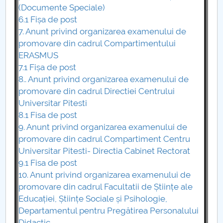
(Documente Speciale)
6.1 Fișa de post
PNRR
7. Anunt privind organizarea examenului de
promovare din cadrul Compartimentului
Proiect PRIM STUD
ERASMUS
7.1 Fișa de post
Proiect SU-ETIC
8.. Anunt privind organizarea examenului de
promovare din cadrul Directiei Centrului
Protecția datelor personale
Universitar Pitesti
8.1 Fisa de post
UNIVERSITATE pentru comunitate
9. Anunt privind organizarea examenului de
promovare din cadrul Compartiment Centru
IOSUD/CSUD-Doctorate
Universitar Pitesti- Directia Cabinet Rectorat
9.1 Fisa de post
Comisie de etica unversitară
10. Anunt privind organizarea examenului de
promovare din cadrul Facultatii de Științe ale
Evenimente CUP
Educației, Științe Sociale și Psihologie,
Departamentul pentru Pregătirea Personalului
Accesibilitate pentru studenții cu dizabilități
Didactic.