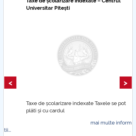
Taxe de școlarizare indexate – Centrul
Universitar Pitești
<
>
Taxe de școlarizare indexate Taxele se pot
plăti și cu cardul
mai multe informatii...
.