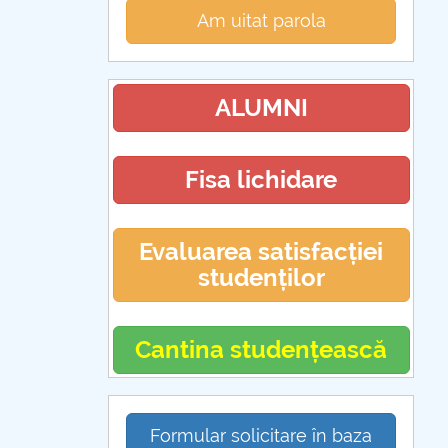
Am uitat parola
ALUMNI
Fisa lichidare
Evaluarea satisfacției
studenților
Cantina studențească
Formular solicitare în baza