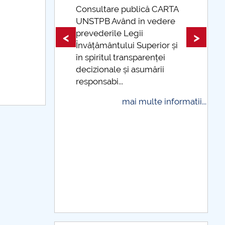
sultare publică CARTA
TPB Având în vedere
Taxe de școlarizare
vederile Legii
indexate Taxele se po
<
>
ățământului Superior și
și cu cardul
spiritul transparenței
mai multe 
izionale și asumării
ponsabi...
mai multe informatii...