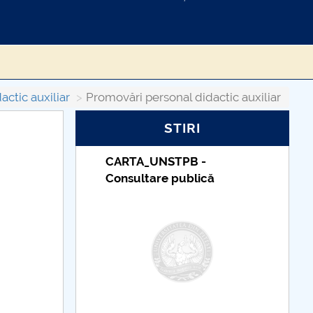
actic auxiliar
Promovări personal didactic auxiliar
STIRI
RTA_UNSTPB -
Taxe de școlarizare
sultare publică
indexate – Centrul
Universitar Pitești