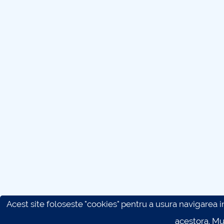
Acest site foloseste "cookies" pentru a usura navigarea in 
acestora. M