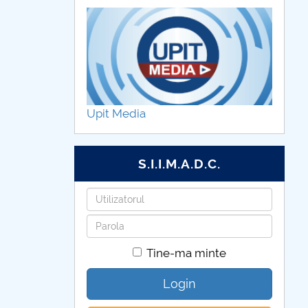
Upit Media
S.I.I.M.A.D.C.
Utilizatorul
Parola
Tine-ma minte
Login