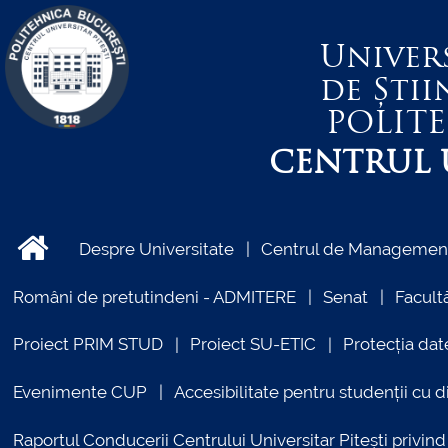
Univer
de Știi
POLIT
CENTRUL U
Despre Universitate
Centrul de Management 
Români de pretutindeni - ADMITERE
Senat
Facultă
Proiect PRIM STUD
Proiect SU-ETIC
Protecția dat
Evenimente CUP
Accesibilitate pentru studenții cu di
Raportul Conducerii Centrului Universitar Pitești priv