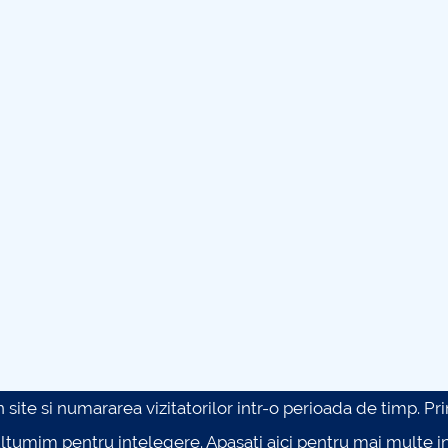
site si numararea vizitatorilor intr-o perioada de timp. Prin 
ultumim pentru intelegere.
Apasati aici pentru mai multe in