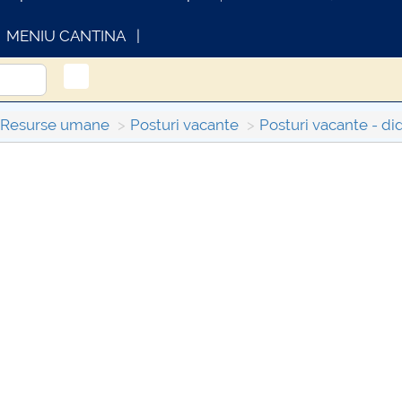
MENIU CANTINA
l Resurse umane
Posturi vacante
Posturi vacante - did
INFORMATII ACTE STUDII
CA
Con