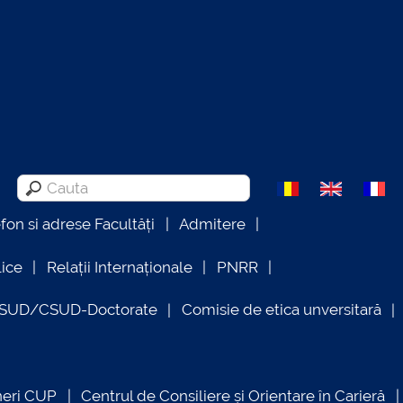
efon si adrese Facultăți
Admitere
lice
Relații Internaționale
PNRR
OSUD/CSUD-Doctorate
Comisie de etica unversitară
neri CUP
Centrul de Consiliere și Orientare în Carieră