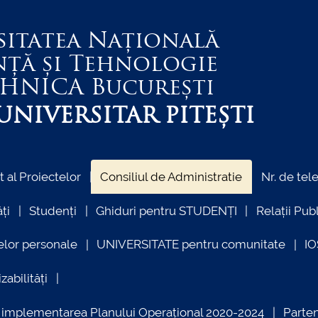
sitatea Națională
nță și Tehnologie
EHNICA
București
NIVERSITAR PITEȘTI
al Proiectelor
Consiliul de Administratie
Nr. de tel
ți
Studenți
Ghiduri pentru STUDENȚI
Relații Pub
elor personale
UNIVERSITATE pentru comunitate
I
zabilități
ind implementarea Planului Operațional 2020-2024
Parte