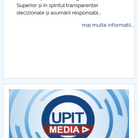
Superior și în spiritul transparenței
Raportul Conducerii Centrului Universitar Pitești
decizionale și asumării responsabi...
privind implementarea Planului Operațional 2020-
2024
mai multe informatii...
Parteneri CUP
Centrul de Consiliere și Orientare în Carieră
Chestionar angajabilitate ALUMNI – UPB
CAR2026
MENIU CANTINA
Admitere 2017-2023
Admitere 2024