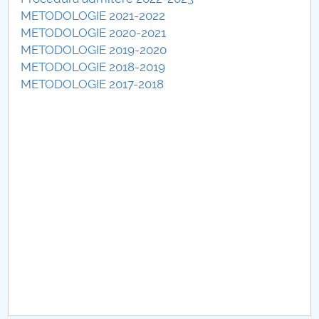
Consiliul de Administratie
METODOLOGIE 2021-2022
METODOLOGIE 2020-2021
Nr. de telefon si adrese Facultăți
METODOLOGIE 2019-2020
METODOLOGIE 2018-2019
Admitere
METODOLOGIE 2017-2018
Români de pretutindeni - ADMITERE
Senat
Facultăți
Studenți
Ghiduri pentru STUDENȚI
Relații Publice
Relații Internaționale