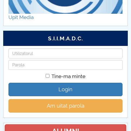
Admitere 2025
Upit Media
Pliante
Proceduri
S.I.I.M.A.D.C.
Utilizatorul
Parola
Tine-ma minte
Login
Am uitat parola