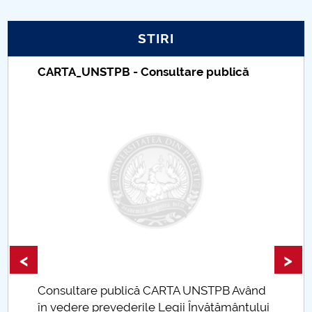
PNRR
STIRI
Proiect PRIM STUD
CARTA_UNSTPB - Consultare publică
Proiect SU-ETIC
Protecția datelor personale
UNIVERSITATE pentru comunitate
IOSUD/CSUD-Doctorate
Comisie de etica unversitară
<
>
Evenimente CUP
Consultare publică CARTA UNSTPB Având
Accesibilitate pentru studenții cu dizabilități
.
în vedere prevederile Legii Învățământului