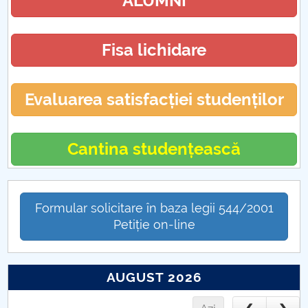
ALUMNI
Fisa lichidare
Evaluarea satisfacției studenților
Cantina studențească
Formular solicitare în baza legii 544/2001
Petiție on-line
AUGUST 2026