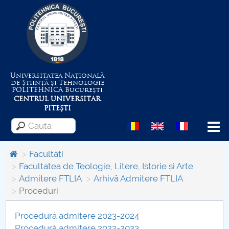
Universitatea Națională
de Știință și Tehnologie
POLITEHNICA
București
CENTRUL UNIVERSITAR
PITEȘTI
Menu
Facultăți
Facultatea de Teologie, Litere, Istorie și Arte
Admitere FTLIA
Arhivă Admitere FTLIA
Despre Universitate
Proceduri
Centrul de Management al Proiectelor
Procedură admitere 2023-2024
Procedură admitere 2022-2023