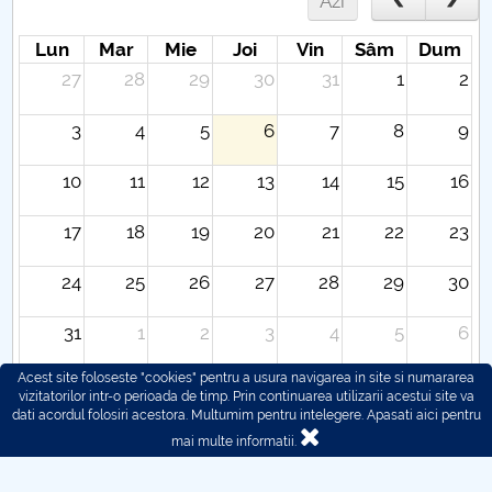
Azi
Lun
Mar
Mie
Joi
Vin
Sâm
Dum
27
28
29
30
31
1
2
3
4
5
6
7
8
9
10
11
12
13
14
15
16
17
18
19
20
21
22
23
24
25
26
27
28
29
30
31
1
2
3
4
5
6
Acest site foloseste "cookies" pentru a usura navigarea in site si numararea
vizitatorilor intr-o perioada de timp. Prin continuarea utilizarii acestui site va
dati acordul folosiri acestora. Multumim pentru intelegere.
Apasati aici pentru
mai multe informatii.