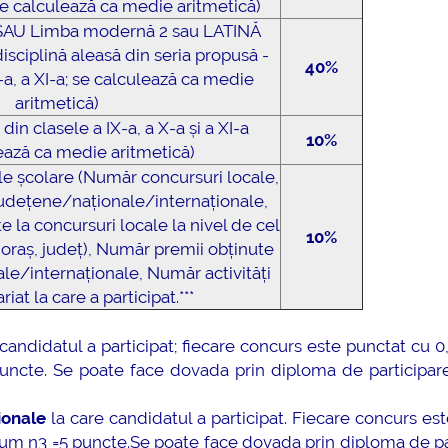
; se calculează ca medie aritmetică)
SAU Limba modernă 2 sau LATINĂ
mai multe informatii...
Consultare publică
disciplină aleasă din seria propusă -
UNSTPB Având în v
40%
X-a, a XI-a; se calculează ca medie
prevederile Legii
aritmetică)
Învățământului Super
in clasele a IX-a, a X-a și a XI-a
în spiritul transparen
10%
ează ca medie aritmetică)
decizionale și asumă
țile școlare (Număr concursuri locale,
responsabi...
udețene/naționale/internaționale,
 la concursuri locale la nivel de cel
mai multe
10%
, oraș, județ), Număr premii obținute
ale/internaționale, Număr activități
iat la care a participat.***
candidatul a participat; fiecare concurs este punctat cu 0
ncte. Se poate face dovada prin diploma de participare,
ionale
la care candidatul a participat. Fiecare concurs es
mum n3 =5 puncte.Se poate face dovada prin diploma de pa