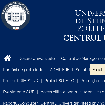
Univer
de Știi
POLIT
CENTRUL U
Despre Universitate
Centrul de Management 
Români de pretutindeni - ADMITERE
Senat
Facultă
Proiect PRIM STUD
Proiect SU-ETIC
Protecția dat
Evenimente CUP
Accesibilitate pentru studenții cu di
Raportul Conducerii Centrului Universitar Pitești priv