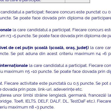
 candidatul a participat; fiecare concurs este punctat cu 0
ncte. Se poate face dovada prin diploma de participare,
ionale
la care candidatul a participat. Fiecare concurs es
um n3 =5 puncte. Se poate face dovada prin diploma de pa
vel de cel puțin școală (școală, oraș, județ)
la care ca
puncte. Se pot aduna din acest criteriu maximum n4 =6 p
internaționale
la care candidatul a participat. Fiecare co
eriu maximum n5 =10 puncte. Se poate face dovada prin d
at. Fiecare activitate este punctată cu 0,5 puncte. Se pot
dovada prin poze, link-uri, adeverințe etc.
erea unor limbi străine (engleză, germană, franceză) la
idge, Toefl, IELTS, DELF, DALF, DL, TestDaF etc.). Fiecare 
iteriu maximum n8 =3 puncte.