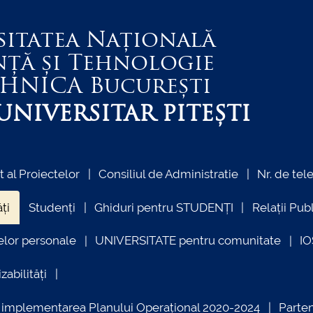
sitatea Națională
nță și Tehnologie
EHNICA
București
NIVERSITAR PITEȘTI
al Proiectelor
Consiliul de Administratie
Nr. de tel
ți
Studenți
Ghiduri pentru STUDENȚI
Relații Pub
elor personale
UNIVERSITATE pentru comunitate
I
zabilități
ind implementarea Planului Operațional 2020-2024
Parte