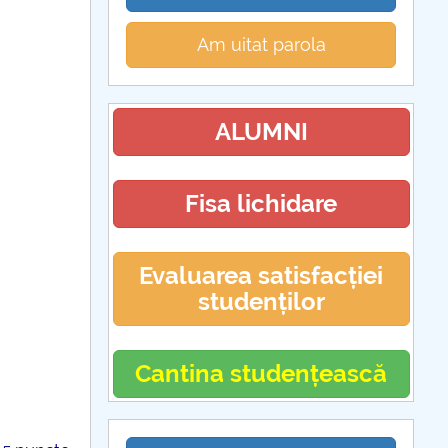
Am uitat parola
ALUMNI
Fisa lichidare
Evaluarea satisfacției
studenților
Cantina studențească