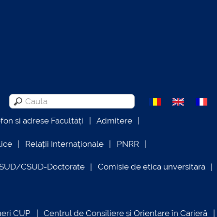
efon si adrese Facultăți
Admitere
lice
Relații Internaționale
PNRR
OSUD/CSUD-Doctorate
Comisie de etica unversitară
neri CUP
Centrul de Consiliere și Orientare în Carieră