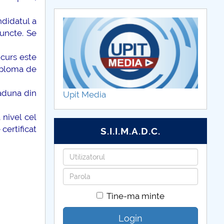
ndidatul a
uncte. Se
ncurs este
iploma de
 aduna din
Upit Media
 nivel cel
certificat
S.I.I.M.A.D.C.
Utilizatorul
Parola
Tine-ma minte
Login