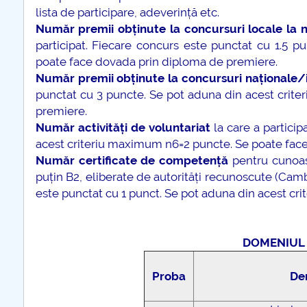
lista de participare, adeverință etc.
Număr premii obținute la concursuri locale la ni
participat. Fiecare concurs este punctat cu 1.5 
poate face dovada prin diploma de premiere.
Număr premii obținute la concursuri naționale/
punctat cu 3 puncte. Se pot aduna din acest crit
premiere.
Număr activități de voluntariat
la care a particip
acest criteriu maximum n6=2 puncte. Se poate face 
Număr certificate de competență
pentru cunoașt
puțin B2, eliberate de autorități recunoscute (Cambr
este punctat cu 1 punct. Se pot aduna din acest cr
DOMENIUL 
Proba
De