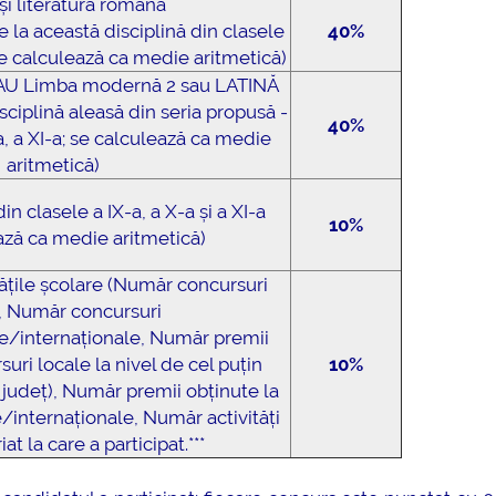
și literatura română
 la această disciplină din clasele
40%
; se calculează ca medie aritmetică)
AU Limba modernă 2 sau LATINĂ
isciplină aleasă din seria propusă -
40%
-a, a XI-a; se calculează ca medie
aritmetică)
n clasele a IX-a, a X-a și a XI-a
10%
ază ca medie aritmetică)
tățile școlare (Număr concursuri
, Număr concursuri
e/internaționale, Număr premii
suri locale la nivel de cel puțin
10%
, județ), Număr premii obținute la
/internaționale, Număr activități
at la care a participat.***