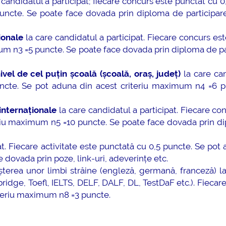
 candidatul a participat; fiecare concurs este punctat cu 0
ncte. Se poate face dovada prin diploma de participare,
ionale
la care candidatul a participat. Fiecare concurs es
um n3 =5 puncte. Se poate face dovada prin diploma de pa
vel de cel puțin școală (școală, oraș, județ)
la care ca
puncte. Se pot aduna din acest criteriu maximum n4 =6 p
internaționale
la care candidatul a participat. Fiecare co
eriu maximum n5 =10 puncte. Se poate face dovada prin d
at. Fiecare activitate este punctată cu 0,5 puncte. Se pot
dovada prin poze, link-uri, adeverințe etc.
erea unor limbi străine (engleză, germană, franceză) la
idge, Toefl, IELTS, DELF, DALF, DL, TestDaF etc.). Fiecare 
iteriu maximum n8 =3 puncte.