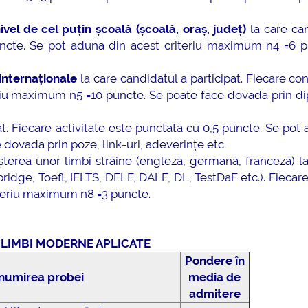
vel de cel puțin școală (școală, oraș, județ)
la care ca
puncte. Se pot aduna din acest criteriu maximum n4 =6 p
internaționale
la care candidatul a participat. Fiecare co
eriu maximum n5 =10 puncte. Se poate face dovada prin d
at. Fiecare activitate este punctată cu 0,5 puncte. Se pot
dovada prin poze, link-uri, adeverințe etc.
erea unor limbi străine (engleză, germană, franceză) la
idge, Toefl, IELTS, DELF, DALF, DL, TestDaF etc.). Fiecare 
iteriu maximum n8 =3 puncte.
LIMBI MODERNE APLICATE
Pondere în
numirea probei
media de
admitere