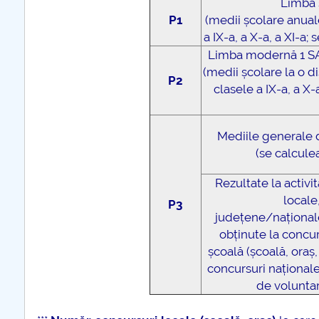
Limba 
P1
(medii școlare anuale
a IX-a, a X-a, a XI-a
Limba modernă 1 S
(medii școlare la o d
P2
clasele a IX-a, a X
Mediile generale di
(se calcule
Rezultate la activi
locale
P3
județene/național
obținute la concur
școală (școală, oraș
concursuri naționale
de voluntari