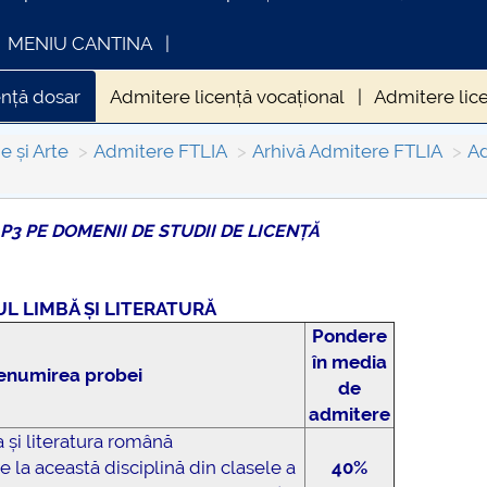
MENIU CANTINA
ență dosar
Admitere licență vocațional
Admitere lic
e și Arte
Admitere FTLIA
Arhivă Admitere FTLIA
Ad
 P3 PE DOMENII DE STUDII DE LICENȚĂ
FORMATII ACTE STUDII
CARTA_UNSTPB -
Consultare publică
L LIMBĂ ȘI LITERATURĂ
Pondere
în media
enumirea probei
de
admitere
 și literatura română
e la această disciplină din clasele a
40%