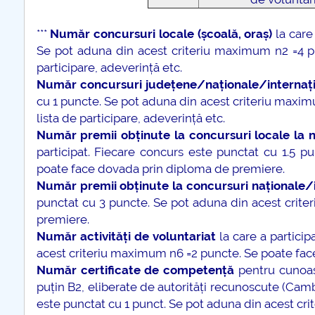
***
Număr concursuri locale (școală, oraș)
la care
Se pot aduna din acest criteriu maximum n2 =4 pu
participare, adeverință etc.
Număr concursuri județene/naționale/internaț
cu 1 puncte. Se pot aduna din acest criteriu maxim
lista de participare, adeverință etc.
Număr premii obținute la concursuri locale la ni
participat. Fiecare concurs este punctat cu 1.5 
poate face dovada prin diploma de premiere.
Număr premii obținute la concursuri naționale/
punctat cu 3 puncte. Se pot aduna din acest crit
premiere.
Număr activități de voluntariat
la care a particip
acest criteriu maximum n6 =2 puncte. Se poate face 
Număr certificate de competență
pentru cunoașt
puțin B2, eliberate de autorități recunoscute (Cambr
este punctat cu 1 punct. Se pot aduna din acest cr