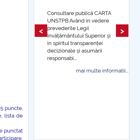
 CARTA
edere
Taxe de școlarizare
indexate Taxele se pot plăti
<
>
ior și
și cu cardul
ței
mai multe informatii...
rii
 informatii...
,5 puncte.
 lista de
te punctat
rticipare,