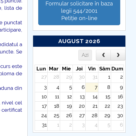
,5 puncte.
Formular solicitare în baza
 lista de
legii 544/2001
Petiție on-line
te punctat
rticipare,
AUGUST 2026
ndidatul a
uncte. Se
Azi
ncurs este
Lun
Mar
Mie
Joi
Vin
Sâm
Dum
iploma de
27
28
29
30
31
1
2
3
4
5
6
7
8
9
 aduna din
10
11
12
13
14
15
16
 nivel cel
17
18
19
20
21
22
23
certificat
24
25
26
27
28
29
30
31
1
2
3
4
5
6