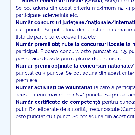
***
Număr concursuri locale (școală, oraș)
la care
Se pot aduna din acest criteriu maximum n2 =4 pu
participare, adeverință etc.
Număr concursuri județene/naționale/internaț
cu 1 puncte. Se pot aduna din acest criteriu maxim
lista de participare, adeverință etc.
Număr premii obținute la concursuri locale la ni
participat. Fiecare concurs este punctat cu 1.5 
poate face dovada prin diploma de premiere.
Număr premii obținute la concursuri naționale/
punctat cu 3 puncte. Se pot aduna din acest crit
premiere.
Număr activități de voluntariat
la care a particip
acest criteriu maximum n6 =2 puncte. Se poate face 
Număr certificate de competență
pentru cunoașt
puțin B2, eliberate de autorități recunoscute (Cambr
este punctat cu 1 punct. Se pot aduna din acest cr