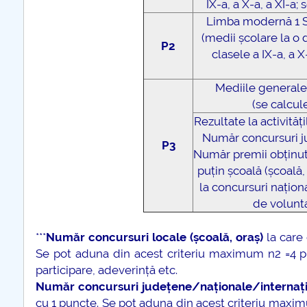
IX-a, a X-a, a XI-a
Limba modernă 1 
COMUNICAT Eveniment de
(medii școlare la o 
informare și promovare a
P2
clasele a IX-a, a 
ofertei educaționale
universitare la Colegiul
Mediile generale d
Teoretic „Ion Cantacuzino”
(se calcul
Piteşti 26.03.2026
Rezultate la activită
COMUNICAT Eveniment de
Număr concursuri j
informare �...
P3
Număr premii obținute
puțin școală (școală
mai multe informatii...
la concursuri națion
de voluntar
***
Număr concursuri locale (școală, oraș)
la care 
Se pot aduna din acest criteriu maximum n2 =4 pu
participare, adeverință etc.
Număr concursuri județene/naționale/internaț
cu 1 puncte. Se pot aduna din acest criteriu maxi