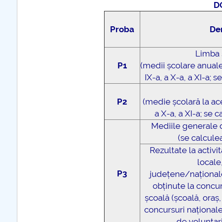
D
Proba
De
Limba 
P1
(medii școlare anuale
IX-a, a X-a, a XI-a;
P2
(medie școlară la ace
a X-a, a XI-a; se 
Mediile generale di
(se calcule
Rezultate la activi
locale
P3
județene/național
obținute la concur
școală (școală, oraș
concursuri naționale
de voluntaria