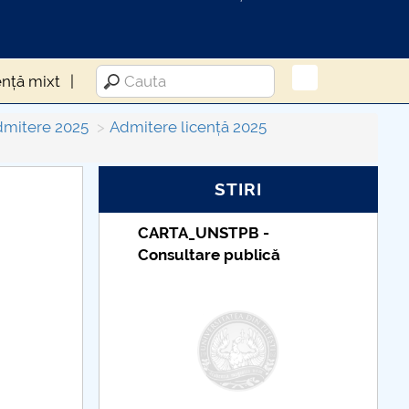
ență mixt
mitere 2025
Admitere licență 2025
STIRI
Taxe de școlarizare
indexate – Centrul
Universitar Pitești