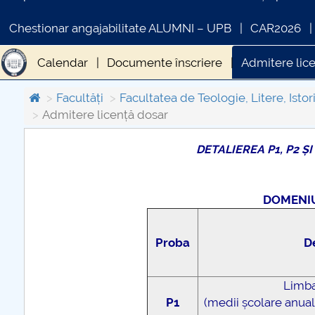
Chestionar angajabilitate ALUMNI – UPB
CAR2026
Calendar
Documente înscriere
Admitere lic
Facultăți
Facultatea de Teologie, Litere, Istori
Admitere licență dosar
DETALIEREA P1, P2 ȘI
COMUNICAT DE PRESA
IN
PRIMSTUD 26.03.2026
DOMENIU
Proba
D
Limba
P1
(medii școlare anual