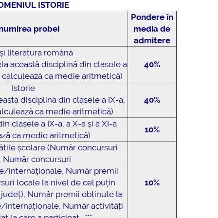
OMENIUL ISTORIE
Pondere în
numirea probei
media de
admitere
și literatura română
la această disciplină din clasele a
40%
 se calculează ca medie aritmetică)
Istorie
astă disciplină din clasele a IX-a,
40%
calculează ca medie aritmetică)
n clasele a IX-a, a X-a și a XI-a
10%
ază ca medie aritmetică)
tățile școlare (Număr concursuri
, Număr concursuri
e/internaționale, Număr premii
suri locale la nivel de cel puțin
10%
, județ), Număr premii obținute la
/internaționale, Număr activități
t la care a participat. ***