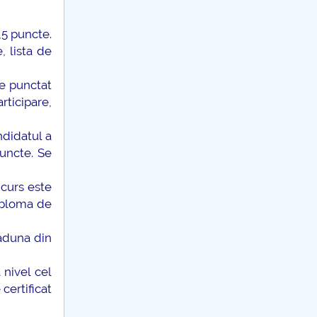
,5 puncte.
 lista de
te punctat
rticipare,
ndidatul a
uncte. Se
ncurs este
iploma de
 aduna din
 nivel cel
certificat