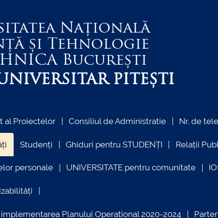
sitatea Națională
nță și Tehnologie
EHNICA
București
NIVERSITAR PITEȘTI
al Proiectelor
Consiliul de Administratie
Nr. de tel
ți
Studenți
Ghiduri pentru STUDENȚI
Relații Pub
elor personale
UNIVERSITATE pentru comunitate
I
zabilități
ind implementarea Planului Operațional 2020-2024
Parte