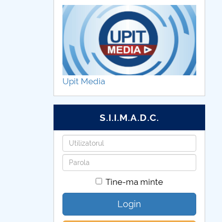
Upit Media
S.I.I.M.A.D.C.
Utilizatorul
Parola
Tine-ma minte
Login