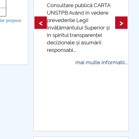
are publică CARTA
 Având în vedere
Taxe de școlarizare
rile Legii
indexate Taxele se pot pl
eme propuse
<
>
ântului Superior și
și cu cardul
tul transparenței
mai multe info
nale și asumării
bi...
mai multe informatii...