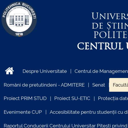
Univer
de Știi
POLIT
CENTRUL U
Despre Universitate
Centrul de Management 
Români de pretutindeni - ADMITERE
Senat
Facultă
Proiect PRIM STUD
Proiect SU-ETIC
Protecția dat
Evenimente CUP
Accesibilitate pentru studenții cu di
Raportul Conducerii Centrului Universitar Pitești priv