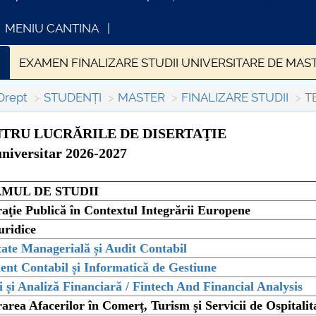
MENIU CANTINA
E
EXAMEN FINALIZARE STUDII UNIVERSITARE DE MAS
Drept
STUDENȚI
MASTER
FINALIZARE STUDII
T
TRU LUCRĂRILE DE DISERTAŢIE
niversitar 2026-2027
INFORMATII ACTE STUDII
CARTA
Consul
MUL DE STUDII
aţie Publică în Contextul Integrării Europene
uridice
tate Managerială și Audit Contabil
t Contabil și Informatică de Gestiune
i și Analiză Financiară / Fintech And Financial Analysis
area Afacerilor în Comerț, Turism și Servicii de Ospitalit