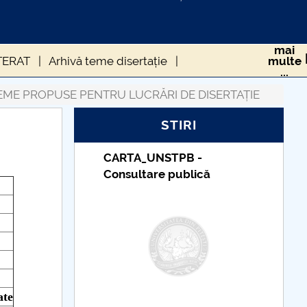
mai
TERAT
Arhivă teme disertație
multe
...
EME PROPUSE PENTRU LUCRĂRI DE DISERTAȚIE
STIRI
_UNSTPB -
Taxe de școlarizare
tare publică
indexate – Centrul
Universitar Pitești
ate