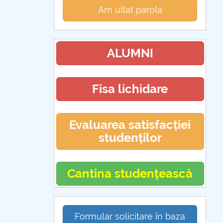
Am uitat parola
ALUMNI
Fisa lichidare
Evaluarea satisfacției
studenților
Cantina studențească
Formular solicitare în baza