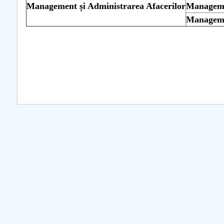
Management și Administrarea Afacerilor
Managemen
COMUNICAT Eveniment de
Manageme
informare și promovare a
ofertei educaționale
universitare la Colegiul
Teoretic „Ion Cantacuzino”
Piteşti 26.03.2026
COMUNICAT Eveniment de
informare �...
mai multe informati