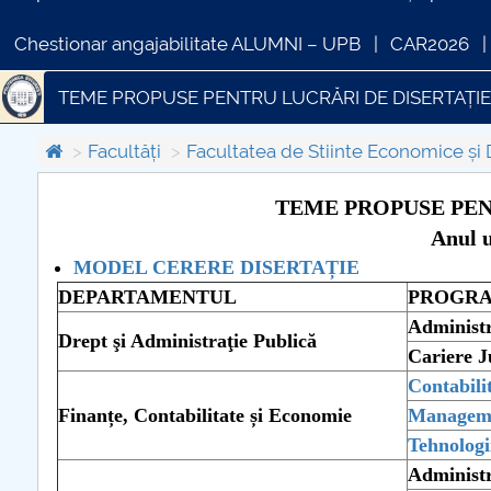
Chestionar angajabilitate ALUMNI – UPB
CAR2026
TEME PROPUSE PENTRU LUCRĂRI DE DISERTAȚI
Facultăți
Facultatea de Stiinte Economice și 
TEME PROPUSE PEN
Anul u
COMUNICAT DE PRESA
MODEL CERERE DISERTAȚIE
PRIMSTUD 26.03.2026
DEPARTAMENTUL
PROGRA
Administr
Drept şi Administraţie Publică
Cariere J
Contabili
Finanțe, Contabilitate și Economie
Managemen
Tehnologi
Administr