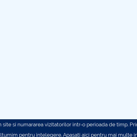
site si numararea vizitatorilor intr-o perioada de timp. Prin 
ultumim pentru intelegere.
Apasati aici pentru mai multe in