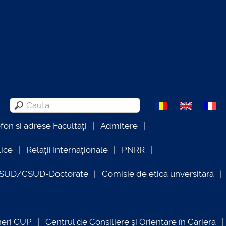
efon si adrese Facultăți
Admitere
lice
Relații Internaționale
PNRR
OSUD/CSUD-Doctorate
Comisie de etica unversitară
neri CUP
Centrul de Consiliere și Orientare în Carieră