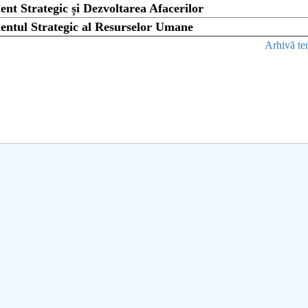
mai multe informatii...
t Strategic și Dezvoltarea Afacerilor
Consult
ntul Strategic al Resurselor Umane
UNSTPB
prevede
Arhivă t
Învățăm
în spiri
decizio
responsa
i...