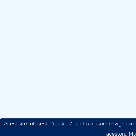
Acest site foloseste "cookies" pentru a usura navigarea in 
acestora. M