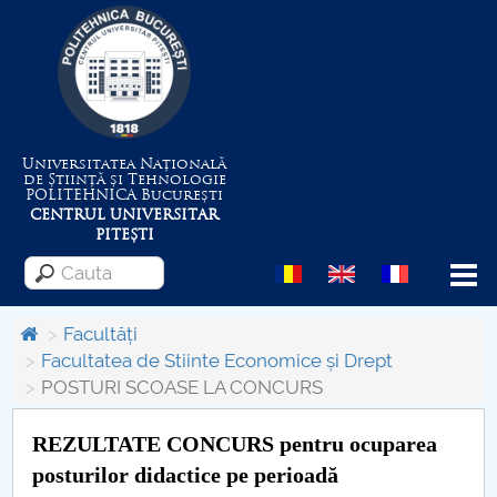
Universitatea Națională
de Știință și Tehnologie
POLITEHNICA
București
CENTRUL UNIVERSITAR
PITEȘTI
Menu
Facultăți
Facultatea de Stiinte Economice și Drept
POSTURI SCOASE LA CONCURS
Despre Universitate
REZULTATE CONCURS pentru ocuparea
Centrul de Management al Proiectelor
posturilor didactice pe perioadă