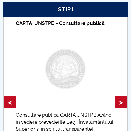
STIRI
PNRR
CARTA_UNSTPB - Consultare publică
Proiect PRIM STUD
Proiect SU-ETIC
Protecția datelor personale
UNIVERSITATE pentru comunitate
IOSUD/CSUD-Doctorate
Comisie de etica unversitară
<
>
Evenimente CUP
Consultare publică CARTA UNSTPB Având
.
în vedere prevederile Legii Învățământului
Accesibilitate pentru studenții cu dizabilități
Superior și în spiritul transparenței