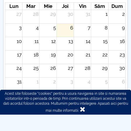
Lun
Mar
Mie
Joi
Vin
Sâm
Dum
27
28
29
30
31
1
2
3
4
5
6
7
8
9
10
11
12
13
14
15
16
17
18
19
20
21
22
23
24
25
26
27
28
29
30
31
1
2
3
4
5
6
Acest site foloseste "cookies" pentru a usura navigarea in site si numararea
vizitatorilor intr-o perioada de timp. Prin continuarea utilizarii acestui site va
dati acordul folosiri acestora. Multumim pentru intelegere.
Apasati aici pentru
mai multe informatii.