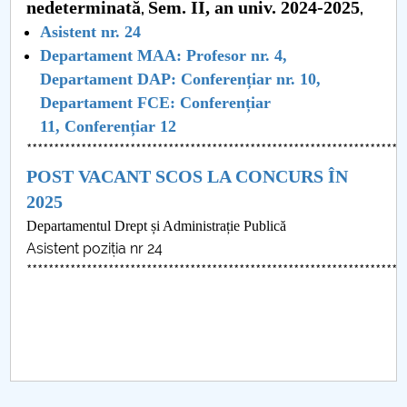
Consiliul de Administratie
nedeterminată
Sem. II, an univ. 2024-2025
,
,
Asistent nr. 24
Nr. de telefon si adrese Facultăți
Departament MAA: Profesor nr. 4,
Departament DAP:
Conferențiar nr.
10,
Admitere
Departament FCE: Conferențiar
11, Conferențiar 12
Români de pretutindeni - ADMITERE
*********************************************************************
POST VACANT SCOS LA CONCURS ÎN
Senat
2025
Facultăți
Departamentul Drept și Administrație Publică
Asistent poziția nr 24
Studenți
*********************************************************************
Ghiduri pentru STUDENȚI
Relații Publice
Relații Internaționale