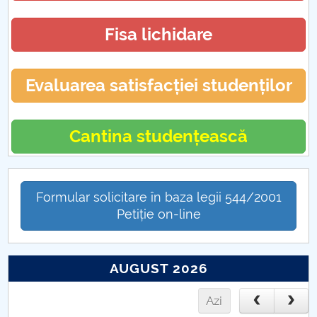
POSTURI SCOASE LA CONCURS
Fisa lichidare
PRIM STUD FSED
Evaluarea satisfacției studenților
Cantina studențească
Formular solicitare în baza legii 544/2001
Petiție on-line
AUGUST 2026
Azi