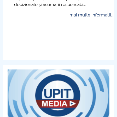
decizionale și asumării responsabi...
Raportul Conducerii Centrului Universitar Pitești
privind implementarea Planului Operațional 2020-
mai multe informatii...
2024
Parteneri CUP
Centrul de Consiliere și Orientare în Carieră
Chestionar angajabilitate ALUMNI – UPB
CAR2026
MENIU CANTINA
ADMITERE 2026
CONDUCEREA FACULTĂȚII