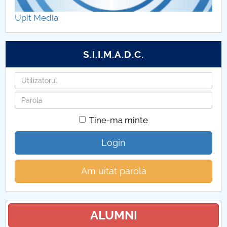
DEPARTAMENTE
Upit Media
SECRETARIAT
S.I.I.M.A.D.C.
CENTRUL PENTRU ÎNVĂŢĂMÂNT CU FRECVENŢĂ
REDUSĂ ȘI ÎNVĂȚĂMÂNT LA DISTANȚĂ
Utilizatorul
Parola
STUDENȚI
Tine-ma minte
CERCETARE ȘTIINȚIFICĂ
Login
ASIGURAREA CALITĂȚII
Am uitat parola
RELAȚII CU MEDIUL SOCIO-ECONOMIC ȘI
INTERNAȚIONALE
EVENIMENTE
ALUMNI