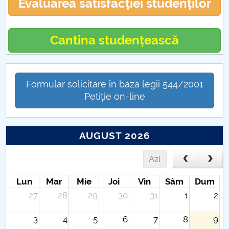
Evaluarea satisfacției studenților
Cantina studențească
Formular solicitare în baza legii 544/2001
Petiție on-line
AUGUST 2026
Azi
Lun
Mar
Mie
Joi
Vin
Sâm
Dum
27
28
29
30
31
1
2
3
4
5
6
7
8
9