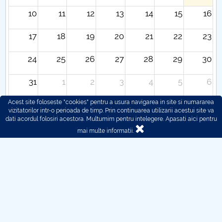
10
11
12
13
14
15
16
17
18
19
20
21
22
23
24
25
26
27
28
29
30
31
1
2
3
4
5
6
Acest site foloseste "cookies" pentru a usura navigarea in site si numararea
vizitatorilor intr-o perioada de timp. Prin continuarea utilizarii acestui site va
dati acordul folosiri acestora. Multumim pentru intelegere.
Apasati aici pentru
mai multe informatii.
© 2016 - 2026 POLITEHNICA București - Centrul
Universitar Pitești
Pentru probleme legate de functionarea site-ului ne puteti
contacta aici:
webmaster@upit.ro