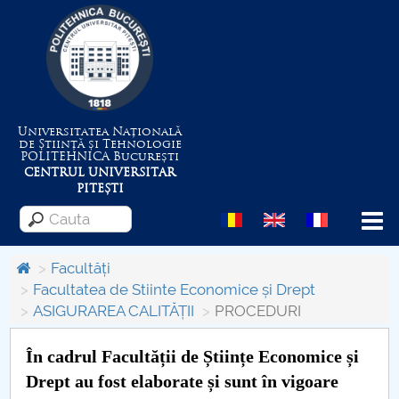
Universitatea Națională
de Știință și Tehnologie
POLITEHNICA
București
CENTRUL UNIVERSITAR
PITEȘTI
Menu
Facultăți
Facultatea de Stiinte Economice și Drept
ASIGURAREA CALITĂȚII
PROCEDURI
Despre Universitate
În cadrul Facultății de Științe Economice și
Centrul de Management al Proiectelor
Drept au fost elaborate și sunt în vigoare