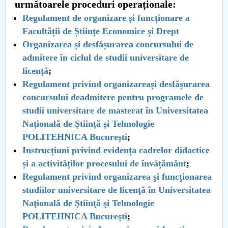
Consiliul de Administratie
următoarele proceduri operaționale:
Regulament de organizare și funcționare a
Nr. de telefon si adrese Facultăți
Facultății de Științe Economice și Drept
Organizarea și desfășurarea concursului de
Admitere
admitere în ciclul de studii universitare de
licență
;
Români de pretutindeni - ADMITERE
Regulament privind organizareași desfășurarea
concursului deadmitere pentru programele de
Senat
studii universitare de masterat în Universitatea
Națională de Știință și Tehnologie
Facultăți
POLITEHNICA București
;
Studenți
Instrucțiuni privind evidența cadrelor didactice
și a activităților procesului de învățământ
;
Ghiduri pentru STUDENȚI
Regulament privind organizarea şi funcţionarea
studiilor universitare de licenţă în Universitatea
Relații Publice
Naţională de Ştiinţă şi Tehnologie
POLITEHNICA Bucureşti
;
Relații Internaționale