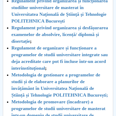
Regulament privind organizarea şi funcţionarea
studiilor universitare de masterat în
PNRR
Universitatea Naţională de Ştiinţă şi Tehnologie
POLITEHNICA Bucureşti
Proiect PRIM STUD
Regulament privind organizarea și desfășurarea
examenelor de absolvire, licență/ diplomă și
Proiect SU-ETIC
disertație
;
Regulament de organizare și funcționare a
Protecția datelor personale
programelor de studii universitare integrate sau
UNIVERSITATE pentru comunitate
deja acreditate care pot fi incluse într-un acord
interinstituţional
;
IOSUD/CSUD-Doctorate
Metodologia de gestionare a programelor de
studii și de elaborare a planurilor de
Comisie de etica unversitară
învățământ în Universitatea Națională de
Știință și Tehnologie POLITEHNICA București;
Evenimente CUP
Metodologia de promovare (încadrare) a
programelor de studii universitare de masterat
Accesibilitate pentru studenții cu dizabilități
într-un domeniu de studii universitare de