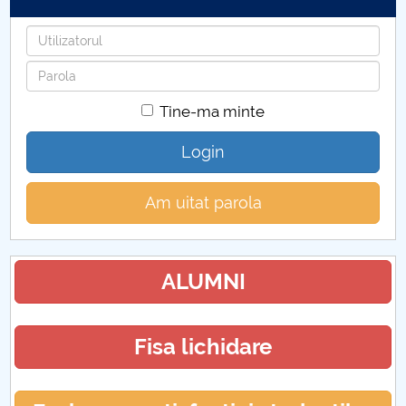
Utilizatorul
Parola
Tine-ma minte
Login
Am uitat parola
ALUMNI
Fisa lichidare