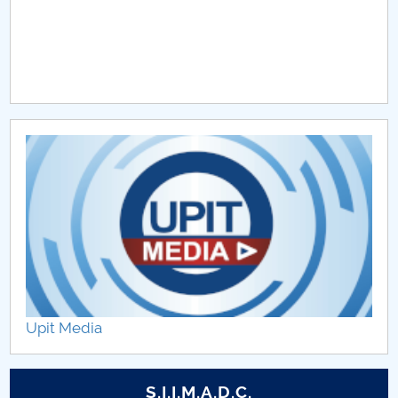
Upit Media
S.I.I.M.A.D.C.