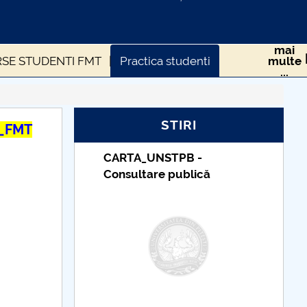
mai
SE STUDENTI FMT
Practica studenti
multe
...
FMT
Tabere studenti FMT
Absolventi
STIRI
6_FMT
TUDII
CARTA_UNSTPB -
Consultare publică