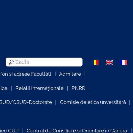
efon si adrese Facultăți
Admitere
lice
Relații Internaționale
PNRR
OSUD/CSUD-Doctorate
Comisie de etica unversitară
neri CUP
Centrul de Consiliere și Orientare în Carieră