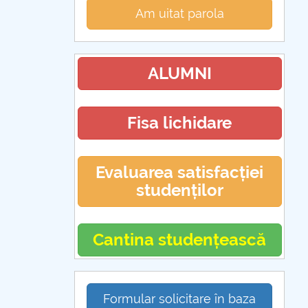
Am uitat parola
ALUMNI
Fisa lichidare
Evaluarea satisfacției
studenților
Cantina studențească
Formular solicitare în baza