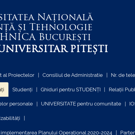
sitatea Națională
nță și Tehnologie
EHNICA
București
NIVERSITAR PITEȘTI
al Proiectelor
Consiliul de Administratie
Nr. de tel
ți
Studenți
Ghiduri pentru STUDENȚI
Relații Pub
elor personale
UNIVERSITATE pentru comunitate
I
zabilități
ind implementarea Planului Operațional 2020-2024
Parte