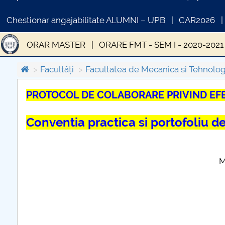
Chestionar angajabilitate ALUMNI – UPB
CAR2026
ORAR MASTER
ORARE FMT - SEM I - 2020-2021
Indrumare studenti-fmt
Oportunități Erasmus
Facultăți
Facultatea de Mecanica si Tehnolog
Oportunitati cariera
Finalizare studii
Chesti
PROTOCOL DE COLABORARE PRIVIND EFE
C
Conventia practica si portofoliu 
PR
Modificat 10.1