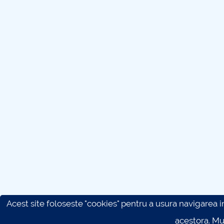
Acest site foloseste "cookies" pentru a usura navigarea in 
acestora. M