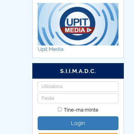
Upit Media
S.I.I.M.A.D.C.
Utilizatorul
Parola
Tine-ma minte
Login