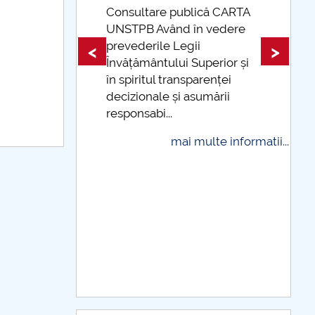
 informatii...
Consultare publică CARTA
UNSTPB Având în vedere
prevederile Legii
<
>
Învățământului Superior și
în spiritul transparenței
decizionale și asumării
responsabi...
mai multe informatii...