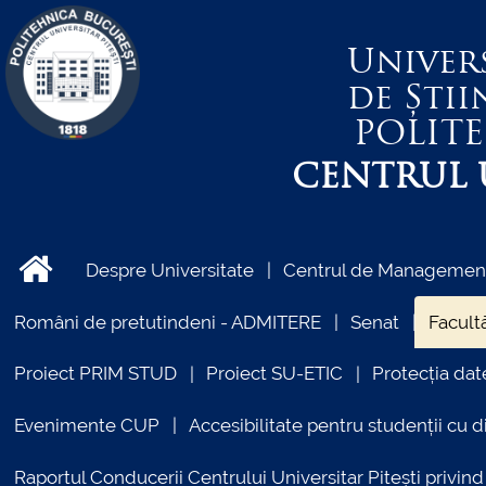
Univer
de Știi
POLIT
CENTRUL U
Despre Universitate
Centrul de Management 
Români de pretutindeni - ADMITERE
Senat
Facultă
Proiect PRIM STUD
Proiect SU-ETIC
Protecția dat
Evenimente CUP
Accesibilitate pentru studenții cu di
Raportul Conducerii Centrului Universitar Pitești priv