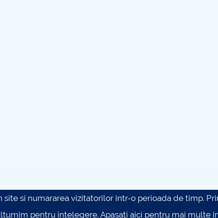
site si numararea vizitatorilor intr-o perioada de timp. Prin 
ultumim pentru intelegere.
Apasati aici pentru mai multe in