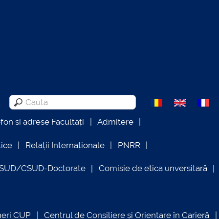
efon si adrese Facultăți
Admitere
lice
Relații Internaționale
PNRR
OSUD/CSUD-Doctorate
Comisie de etica unversitară
neri CUP
Centrul de Consiliere și Orientare în Carieră