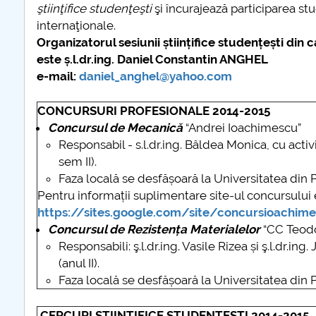
ştiinţifice studenţeşti
şi încurajează participarea stud
internaţionale.
Organizatorul sesiunii științifice studențești di
este ș.l.dr.ing. Daniel Constantin ANGHEL
e-mail:
daniel_anghel@yahoo.com
CONCURSURI PROFESIONALE 2014-2015
Concursul de Mecanică
“Andrei Ioachimescu”
Responsabil - s.l.dr.ing. Bâldea Monica, cu activit
sem II).
Faza locală se desfășoară la Universitatea din Pi
Pentru informații suplimentare site-ul concursului 
https://sites.google.com/site/concursioachim
Concursul de Rezistența Materialelor
“CC Teod
Responsabili: ş.l.dr.ing. Vasile Rizea și ş.l.dr.i
(anul II).
Faza locală se desfășoară la Universitatea din Pi
CERCURI ŞTIINŢIFICE STUDENŢEŞTI 2014-2015