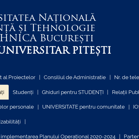
sitatea Națională
nță și Tehnologie
EHNICA
București
NIVERSITAR PITEȘTI
al Proiectelor
Consiliul de Administratie
Nr. de tel
ți
Studenți
Ghiduri pentru STUDENȚI
Relații Pub
elor personale
UNIVERSITATE pentru comunitate
I
zabilități
ind implementarea Planului Operațional 2020-2024
Parte