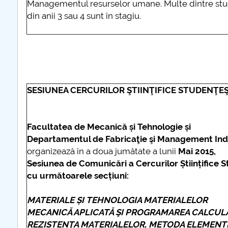
Managementul resurselor umane. Multe dintre studii
din anii 3 sau 4 sunt în stagiu.
SESIUNEA CERCURILOR ŞTIINŢIFICE STUDENŢEŞ
Facultatea de Mecanică și Tehnologie și
Departamentul de Fabricaţie şi Management Ind
organizează în a doua jumătate a lunii
Mai 2015,
Sesiunea de Comunicări a Cercurilor Științifice S
cu următoarele secțiuni:
MATERIALE ȘI TEHNOLOGIA MATERIALELOR
MECANICĂ APLICATĂ ŞI
PROGRAMAREA CALCUL
REZISTENŢA MATERIALELOR, METODA ELEMENTE