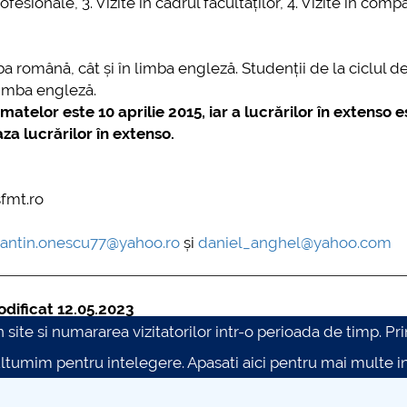
fesionale, 3. Vizite în cadrul facultăților, 4. Vizite în compan
mba română, cât și în limba engleză. Studenții de la ciclul 
 limba engleză.
elor este 10 aprilie 2015, iar a lucrărilor în extenso e
aza lucrărilor în extenso.
sfmt.ro
antin.onescu77@yahoo.ro
și
daniel_anghel@yahoo.com
dificat 12.05.2023
site si numararea vizitatorilor intr-o perioada de timp. Prin 
ultumim pentru intelegere.
Apasati aici pentru mai multe in