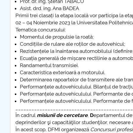
Prof. dr. ing. Ștefan TABACU
COMUNICAT Eveniment de
Asist. drd. ing. Ana BADEA
informare și promovare a
Primii trei clasați la etapa locală vor participa la 
ofertei educaționale
02 – 04 Noiembrie 2023 la Universitatea Politehnica d
universitare la Colegiul
Tematica concursului:
Teoretic „Ion Cantacuzino”
Momentul de propulsie la roată;
Piteşti 26.03.2026
Condițiile de rulare ale roților de autovehicul;
COMUNICAT Eveniment de
Rezistențele la înaintarea automobilului (definire, 
informare �...
Ecuația generală de mișcare rectilinie a automobi
Randamentul transmisiei.
mai multe informatii...
Caracteristica exterioară a motorului.
Determinarea rapoartelor de transmitere ale tran
Performanțele autovehiculului. Bilanțul de tracțiu
Performanțele autovehiculului. Performante de 
Performanțele autovehiculului. Performante de f
____________________________________________
În cadrul
misiunii de cercetare
,
D
epartamentul d
deprinderilor şi capacităţilor studenţilor, necesare
În acest scop, DFMI organizează
Concursuri profes