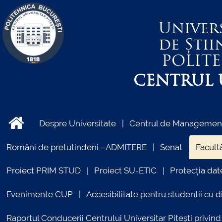
Univer
de Știi
POLIT
CENTRUL U
Despre Universitate
Centrul de Management 
Români de pretutindeni - ADMITERE
Senat
Facultă
Proiect PRIM STUD
Proiect SU-ETIC
Protecția dat
Evenimente CUP
Accesibilitate pentru studenții cu di
Raportul Conducerii Centrului Universitar Pitești priv