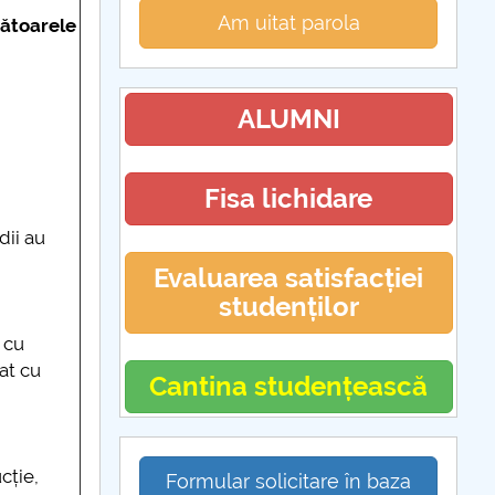
Am uitat parola
mătoarele
ALUMNI
Fisa lichidare
dii au
Evaluarea satisfacției
studenților
 cu
at cu
Cantina studențească
cție,
Formular solicitare în baza