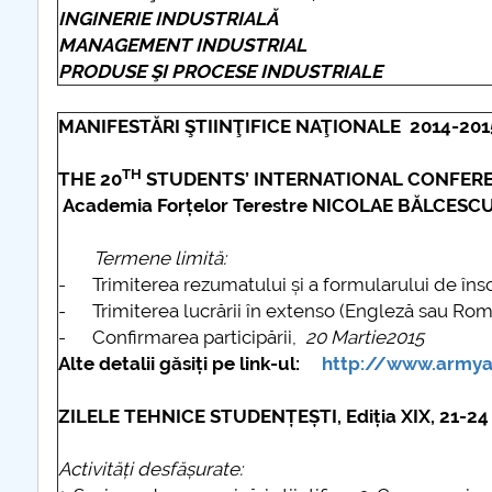
INGINERIE INDUSTRIALĂ
MANAGEMENT INDUSTRIAL
PRODUSE ŞI PROCESE INDUSTRIALE
MANIFESTĂRI ŞTIINŢIFICE NAŢIONALE 2014-201
TH
THE 20
STUDENTS’ INTERNATIONAL CONFER
Academia Forțelor Terestre NICOLAE BĂLCESC
Termene limită:
- Trimiterea rezumatului și a formularului de îns
- Trimiterea lucrării în extenso (Engleză sau Ro
- Confirmarea participării,
20
Martie
2015
Alte detalii găsiți pe link-ul:
http://www.army
ZILELE TEHNICE STUDENȚEȘTI, Ediția XIX, 21-2
Activități desfășurate: