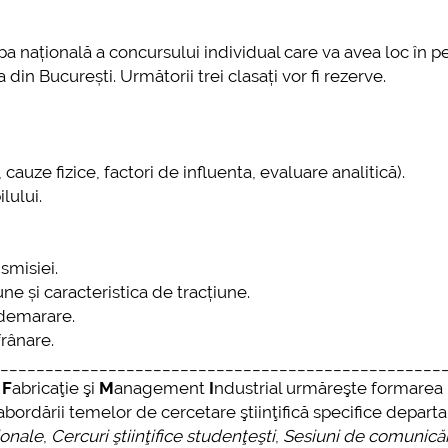
mai multe informatii...
Consultare publică
UNSTPB Având în v
etapa națională a concursului individual care va avea loc în 
prevederile Legii
in București. Următorii trei clasați vor fi rezerve.
Învățământului Super
în spiritul transparen
decizionale și asumă
responsabi...
cauze fizice, factori de influenta, evaluare analitică).
lului.
mai multe
smisiei.
ne și caracteristica de tracțiune.
demarare.
rânare.
_________________________________________________
e
F
abricaţie şi
M
anagement
I
ndustrial urmăreşte formarea
 abordării temelor de cercetare ştiinţifică specifice depart
ionale
,
Cercuri ştiinţifice studenţeşti
,
Sesiuni de comunicăr