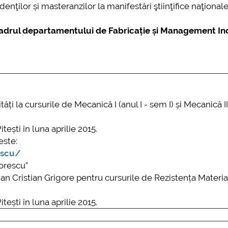
enţilor și masteranzilor la manifestări ştiinţifice naţionale
n cadrul departamentului de Fabricație și Management In
ăți la cursurile de Mecanică I (anul I - sem I) și Mecanică II 
tești în luna aprilie 2015.
este:
escu/
orescu”
ng. Jan Cristian Grigore pentru cursurile de Rezistența Materia
tești în luna aprilie 2015.