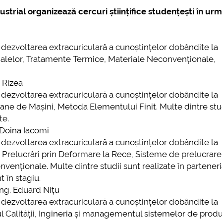
ustrial
organizează cercuri științifice studențești în ur
n dezvoltarea extracuriculară a cunoștințelor dobândite la
rialelor, Tratamente Termice, Materiale Neconvenționale,
 Rizea
n dezvoltarea extracuriculară a cunoștințelor dobândite la
gane de Mașini, Metoda Elementului Finit. Multe dintre stu
te.
 Doina Iacomi
n dezvoltarea extracuriculară a cunoștințelor dobândite la
e, Prelucrări prin Deformare la Rece, Sisteme de prelucrare
nționale. Multe dintre studii sunt realizate în parteneri
t în stagiu.
g. Eduard Nițu
n dezvoltarea extracuriculară a cunoștințelor dobândite la
 Calității, Ingineria și managementul sistemelor de produ