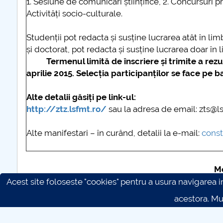
1. Sesiune de comunicări științifice, 2. Concursuri pro
Activități socio-culturale.
Studenții pot redacta și susține lucrarea atât în li
și doctorat, pot redacta și susține lucrarea doar în
Termenul limită de înscriere și trimite a rezumat
aprilie 2015. Selecția participanților se face pe b
Alte detalii găsiți pe link-ul:
http://ztz.lsfmt.ro/
sau la adresa de email: zts@l
Alte manifestari – în curând, detalii la e-mail:
const
Mo
Acest site foloseste "cookies" pentru a usura navigarea in 
acestora. M