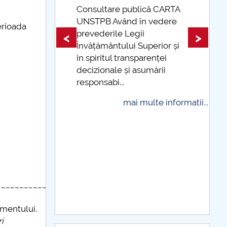
 CARTA
edere
Taxe de școlarizare
perioada
indexate Taxele se pot plăti
<
>
ior și
și cu cardul
ței
mai multe informatii...
rii
 informatii...
______________________________
amentului.
i