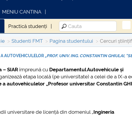
MENIU CANTINA
i
Practică studenți
ie
Studenti FMT
Pagina studentului
Cercuri științi
 A AUTOVEHICULELOR
„PROF. UNIV. ING. CONSTANTIN GHIULAI, ”
FORMATII ACTE STUDII
CARTA_UNSTPB -
a – SIAR
împreună cu
Departamentul Autovehicule și
Consultare publică
rganizează etapa locală (pe universitate) a celei de a IX-a ed
e a autovehiculelor „Profesor universitar Constantin GH
dii universitare de licență din domeniul „
Ingineria