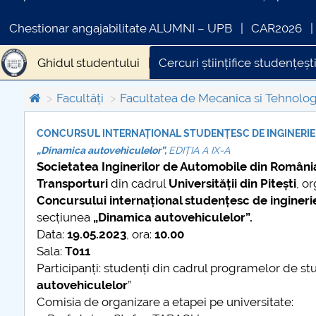
Chestionar angajabilitate ALUMNI – UPB
CAR2026
Ghidul studentului
Cercuri științifice studențeșt
Facultăți
Facultatea de Mecanica si Tehnolog
CONCURSUL INTERNAȚIONAL STUDENȚESC DE INGINERIE
„Dinamica autovehiculelor”,
EDIȚIA A IX-A
COMUNICAT DE PRESA
IN
Societatea Inginerilor de Automobile din Români
PRIMSTUD 26.03.2026
Transporturi
din cadrul
Universității din Pitești
, o
Concursului internațional studențesc de ingineri
secțiunea
„Dinamica autovehiculelor”.
Data:
19.05.2023
, ora:
10.00
Sala:
T011
Participanți: studenți din cadrul programelor de stu
autovehiculelor
”
Comisia de organizare a etapei pe universitate: