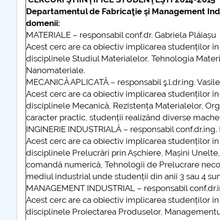
Departamentul de Fabricaţie şi Management Ind
domenii:
MATERIALE – responsabil conf.dr. Gabriela Plăiașu
Acest cerc are ca obiectiv implicarea studenților î
disciplinele Studiul Materialelor, Tehnologia Mate
Nanomateriale.
MECANICĂ APLICATĂ – responsabil ş.l.dr.ing. Vasile
Acest cerc are ca obiectiv implicarea studenților î
disciplinele Mecanică, Rezistența Materialelor, Or
caracter practic, studenții realizând diverse mache
INGINERIE INDUSTRIALĂ – responsabil conf.dr.ing.
Acest cerc are ca obiectiv implicarea studenților î
disciplinele Prelucrări prin Așchiere, Mașini Unelt
comandă numerică, Tehnologii de Prelucrare neconve
mediul industrial unde studenții din anii 3 sau 4 sun
MANAGEMENT INDUSTRIAL – responsabil conf.dr.in
Acest cerc are ca obiectiv implicarea studenților î
disciplinele Proiectarea Produselor, Managementul