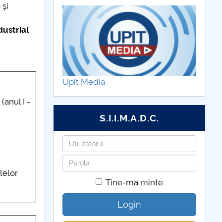
 şi
dustrial
Upit Media
(anul I -
S.I.I.M.A.D.C.
Utilizatorul
Parola
lelor
Tine-ma minte
Login