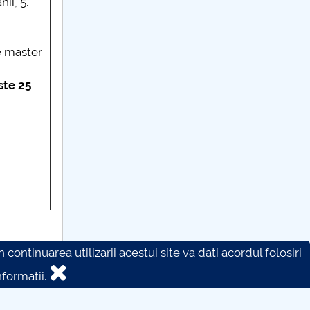
ii, 5.
de master
ste 25
continuarea utilizarii acestui site va dati acordul folosiri
formatii.