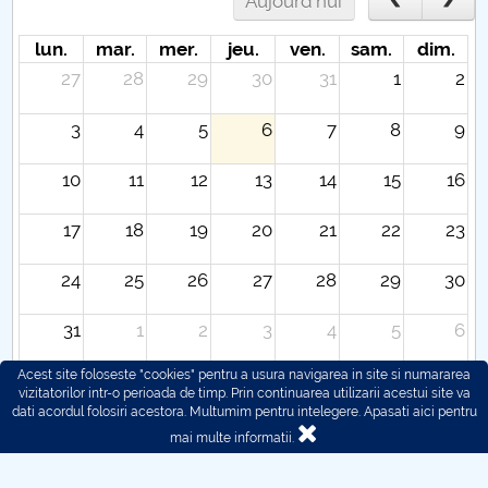
Aujourd'hui
lun.
mar.
mer.
jeu.
ven.
sam.
dim.
27
28
29
30
31
1
2
3
4
5
6
7
8
9
10
11
12
13
14
15
16
17
18
19
20
21
22
23
24
25
26
27
28
29
30
31
1
2
3
4
5
6
Acest site foloseste "cookies" pentru a usura navigarea in site si numararea
vizitatorilor intr-o perioada de timp. Prin continuarea utilizarii acestui site va
dati acordul folosiri acestora. Multumim pentru intelegere.
Apasati aici pentru
mai multe informatii.