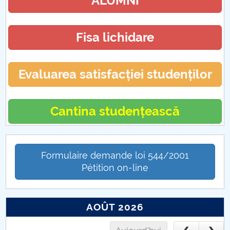
ALUMNI
Fisa lichidare
Evaluarea satisfacției studenților
Cantina studențească
Formulaire demande loi 544/2001
Pétition on-line
AOÛT 2026