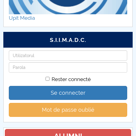
Practică studenți
Upit Media
S.I.I.M.A.D.C.
Identifiant
Mot
de
Rester connecté
passe
Se connecter
Mot de passe oublié