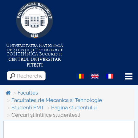
Universitatea Națională
de Știință și Tehnologie
POLITEHNICA
București
CENTRUL UNIVERSITAR
PITEȘTI
Menu
Facultés
Facultatea de Mecanica si Tehnologie
Studenti FMT
Pagina studentului
Despre Universitate
Cercuri științifice studențești
Centrul de Management al Proiectelor