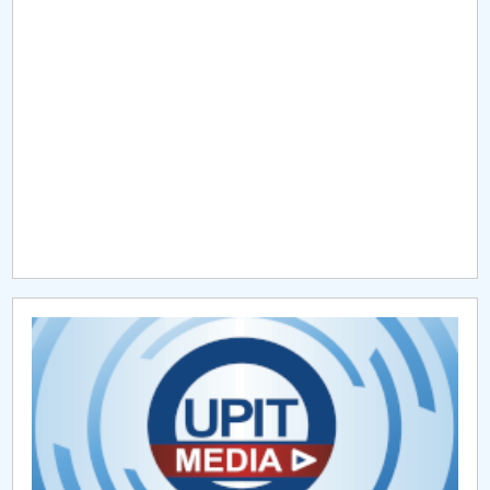
Raportul Conducerii Centrului Universitar Pitești
privind implementarea Planului Operațional 2020-
2024
Parteneri CUP
Centrul de Consiliere și Orientare în Carieră
Chestionar angajabilitate ALUMNI – UPB
CAR2026
MENIU CANTINA
Ghidul studentului
Cercuri științifice studențești