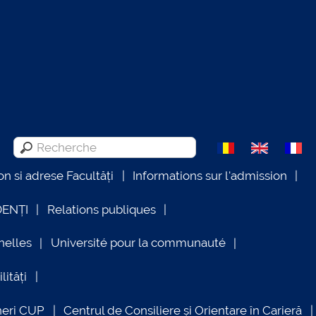
on si adrese Facultăți
Informations sur l'admission
DENȚI
Relations publiques
nelles
Université pour la communauté
lități
neri CUP
Centrul de Consiliere și Orientare în Carieră