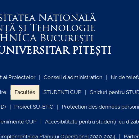
sitatea Națională
nță și Tehnologie
EHNICA
București
NIVERSITAR PITEȘTI
al Proiectelor
Conseil d'administration
Nr. de telef
ire
Facultés
STUDENTI CUP
Ghiduri pentru STU
UD)
Proiect SU-ETIC
Protection des données person
venimente CUP
Accesibilitate pentru studenții cu dizabi
ind implementarea Planului Operațional 2020-2024
Parte