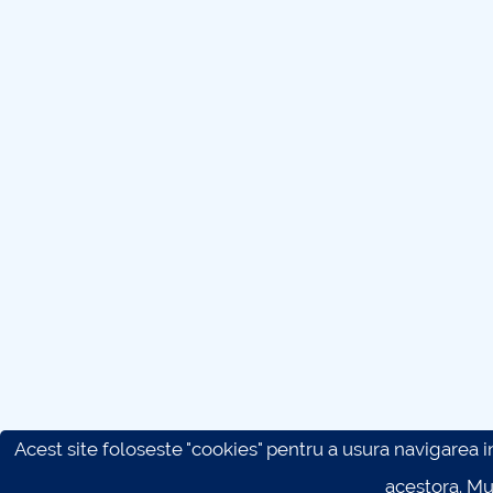
Acest site foloseste "cookies" pentru a usura navigarea in 
acestora. M