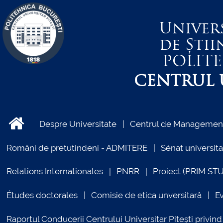
Univer
de Știi
POLIT
CENTRUL U
Despre Universitate
Centrul de Management 
Români de pretutindeni - ADMITERE
Sénat universita
Relations Internationales
PNRR
Proiect (PRIM ST
Études doctorales
Comisie de etica unversitară
E
Raportul Conducerii Centrului Universitar Pitești priv