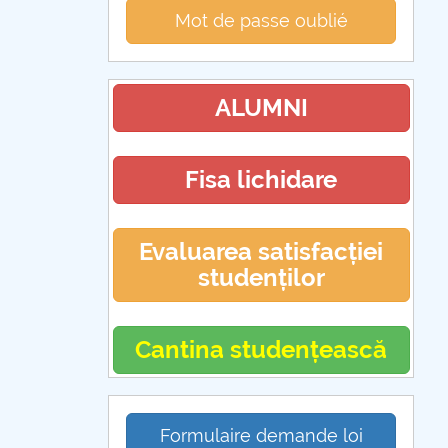
Mot de passe oublié
ALUMNI
Fisa lichidare
Evaluarea satisfacției
studenților
Cantina studențească
Formulaire demande loi