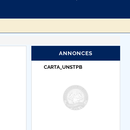
ANNONCES
_UNSTPB
Taxe de școlarizare
indexate – Centrul
Universitar Pitești