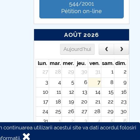
544/2001
Pétition on-line
AOÛT 2026
Aujourd'hui
lun.
mar.
mer.
jeu.
ven.
sam.
dim.
27
28
29
30
31
1
2
3
4
5
6
7
8
9
10
11
12
13
14
15
16
17
18
19
20
21
22
23
24
25
26
27
28
29
30
31
1
2
3
4
5
6
continuarea utilizarii acestui site va dati acordul folosiri
formatii.