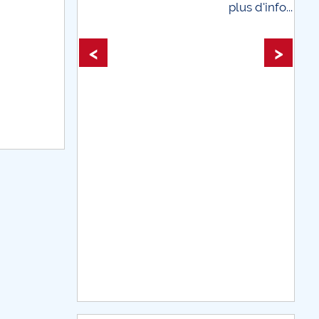
plus d'info...
plus
<
>