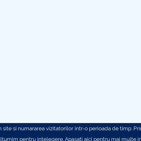
site si numararea vizitatorilor intr-o perioada de timp. Prin 
ultumim pentru intelegere.
Apasati aici pentru mai multe in