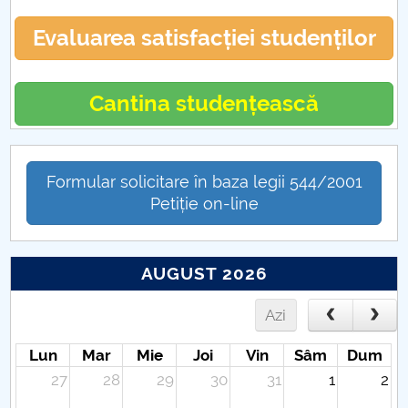
Evaluarea satisfacției studenților
Cantina studențească
Formular solicitare în baza legii 544/2001
Petiție on-line
AUGUST 2026
Azi
Lun
Mar
Mie
Joi
Vin
Sâm
Dum
27
28
29
30
31
1
2