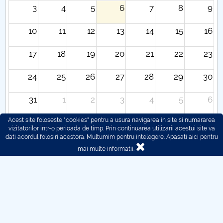
3
4
5
6
7
8
9
10
11
12
13
14
15
16
17
18
19
20
21
22
23
24
25
26
27
28
29
30
31
1
2
3
4
5
6
Acest site foloseste "cookies" pentru a usura navigarea in site si numararea
vizitatorilor intr-o perioada de timp. Prin continuarea utilizarii acestui site va
dati acordul folosiri acestora. Multumim pentru intelegere.
Apasati aici pentru
mai multe informatii.
© 2016 - 2026 POLITEHNICA București - Centrul
Universitar Pitești
Pentru probleme legate de functionarea site-ului ne puteti