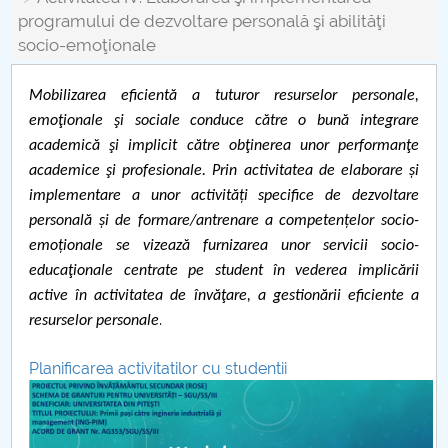
Consiliul de Administratie
programului de dezvoltare personală şi abilităţi
socio-emoţionale
Nr. de telefon si adrese Facultăți
Admitere
Mobilizarea eficientă a tuturor resurselor personale,
emoţionale şi sociale conduce către o bună integrare
Români de pretutindeni - ADMITERE
academică şi implicit către obţinerea unor performanţe
academice şi profesionale. Prin activitatea de elaborare și
Senat
implementare a unor activități specifice de dezvoltare
personală și de formare/antrenare a competențelor socio-
Facultăți
emoționale se vizează furnizarea unor servicii socio-
educaţionale centrate pe student în vederea implicării
Studenți
active în activitatea de învăţare, a gestionării eficiente a
.
resurselor personale
Ghiduri pentru STUDENȚI
Planificarea activitatilor cu studentii
Relații Publice
Relații Internaționale