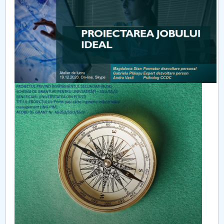
Raportul Conducerii Centrului Universitar Pitești
privind implementarea Planului Operațional 2020-
2024
Parteneri CUP
Centrul de Consiliere și Orientare în Carieră
Chestionar angajabilitate ALUMNI – UPB
CAR2026
MENIU CANTINA
Activitatea I. Activitatea de îndrumare şi suport
(tutorat şi mentorat)
Activitatea de îndrumare şi suport (tutorat şi