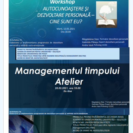
PNRR
Proiect PRIM STUD
Proiect SU-ETIC
Protecția datelor personale
UNIVERSITATE pentru comunitate
IOSUD/CSUD-Doctorate
Comisie de etica unversitară
Evenimente CUP
Accesibilitate pentru studenții cu dizabilități