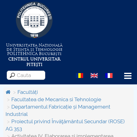
Universitatea Națională
de Știință și Tehnologie
POLITEHNICA
București
CENTRUL UNIVERSITAR
PITEȘTI
Menu
Facultăți
Facultatea de Mecanica si Tehnologie
Departamentul Fabricație și Management
Despre Universitate
Industrial
Proiectul privind Învăţământul Secundar (ROSE)
Centrul de Management al Proiectelor
AG 353
Activitatea IV. Elaborarea şi implementarea