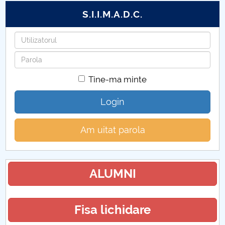
S.I.I.M.A.D.C.
Utilizatorul
Parola
Tine-ma minte
Login
Am uitat parola
ALUMNI
Fisa lichidare