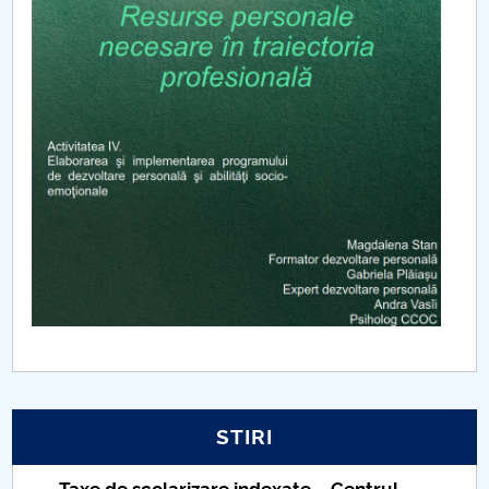
mentorat) - Anul II
Activitatea II. Elaborarea şi furnizarea de programe
remediale
Activitatea III. Elaborarea şi implementarea
programului de dezvoltare a competențelor cheie
de învățare eficientă
Activitatea IV. Elaborarea şi implementarea
programului de dezvoltare personală şi abilităţi
socio-emoţionale
Activitatea V. Activitatea de consiliere şi orientare
în carieră
STIRI
Activitatea VI Dotarea
Taxe de școlarizare indexate – Centrul