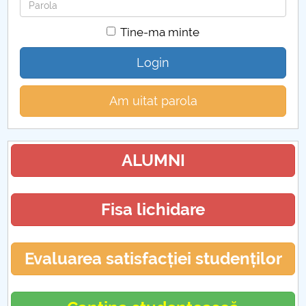
Parola
Tine-ma minte
Login
Am uitat parola
ALUMNI
Fisa lichidare
Evaluarea satisfacției studenților