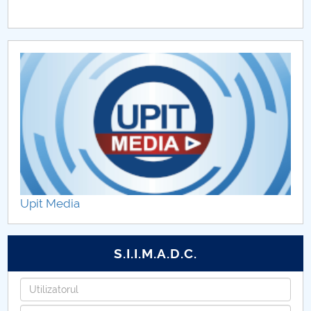
Upit Media
S.I.I.M.A.D.C.
Utilizatorul