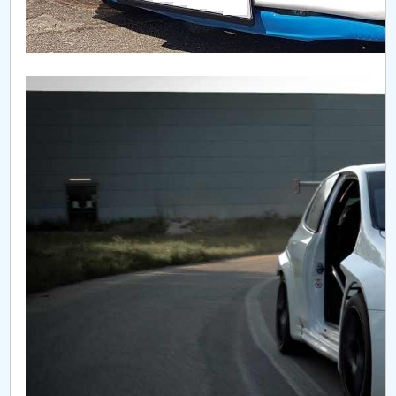
Dacia Duster - birou mobil
Renault Alpine A110S
Renault Clio RS Line
Dacia Duster Pick-up
Ford EcoSport
Monopost
Buggy
KLC
Dacia Sandero / Subaru Impreza