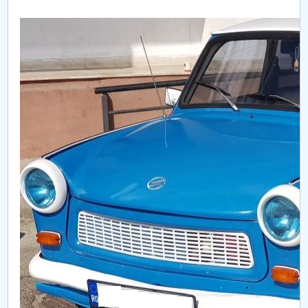
Raportul Conducerii Centrului Universitar Pitești
privind implementarea Planului Operațional 2020-
2024
Parteneri CUP
Centrul de Consiliere și Orientare în Carieră
Chestionar angajabilitate ALUMNI – UPB
CAR2026
MENIU CANTINA
Trabant vw golf 6 GTI
Dacia 1310