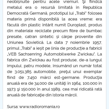
neobișnuite pentru acele vremuri. Şi fiindcă
metalul era o resursă limitată în Republica
PNRR
Democrată Germană, prototipul lui „Trabi” folosea
materia primă disponibilă la acea vreme: era
Proiect PRIM STUD
făcută din plastic întărit numit Duroplast, produs
din materiale reciclate precum fibre de bumbac
Proiect SU-ETIC
presate, catran sintetic și cârpe provenite din
Uniunea Sovietică. La data 7 noiembrie 1957,
Protecția datelor personale
primul „Trabi” a ieșit pe linia de producție a fabricii
„VEB Sachsenring Automobilwerke Zwickau”. La
UNIVERSITATE pentru comunitate
fabrica din Zwickau au fost produse, de-a lungul
impului, patru modele, însumând un număr total
IOSUD/CSUD-Doctorate
de 3.051.385 automobile, preţul unui exemplar
fiind de 7.450 mărci est-germane. Producţia
Comisie de etica unversitară
anuală era de 34.000 de unităţi în 1964, 100.000 în
1973 şi 150.000 în anul 1989, cea mai ridicată rată
Evenimente CUP
anuală de fabricaţie din istoria mărcii.
Accesibilitate pentru studenții cu dizabilități
Sursa: www.radioromania.ro