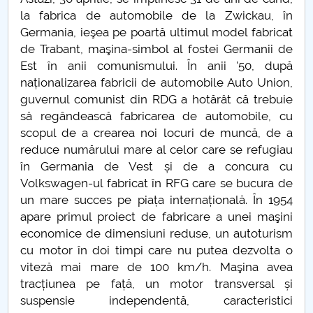
Consiliul de Administratie
la fabrica de automobile de la Zwickau, în
Germania, ieşea pe poartă ultimul model fabricat
Nr. de telefon si adrese Facultăți
de Trabant, maşina-simbol al fostei Germanii de
Est în anii comunismului. În anii '50, după
Admitere
naționalizarea fabricii de automobile Auto Union,
guvernul comunist din RDG a hotărât că trebuie
Români de pretutindeni - ADMITERE
să regândească fabricarea de automobile, cu
scopul de a crearea noi locuri de muncă, de a
Senat
reduce numărului mare al celor care se refugiau
în Germania de Vest și de a concura cu
Facultăți
Volkswagen-ul fabricat în RFG care se bucura de
un mare succes pe piața internațională. În 1954
Studenți
apare primul proiect de fabricare a unei maşini
economice de dimensiuni reduse, un autoturism
Ghiduri pentru STUDENȚI
cu motor în doi timpi care nu putea dezvolta o
viteză mai mare de 100 km/h. Maşina avea
Relații Publice
tracțiunea pe față, un motor transversal și
suspensie independentă, caracteristici
Relații Internaționale