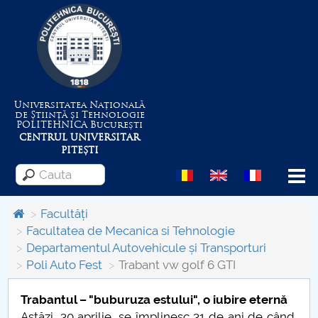
Universitatea Națională
de Știință și Tehnologie
POLITEHNICA
București
CENTRUL UNIVERSITAR
PITEȘTI
Menu
Facultăți
Facultatea de Mecanica si Tehnologie
Departamentul Autovehicule și Transporturi
Despre Universitate
Poli Auto Fest
Trabant vw golf 6 GTI
Centrul de Management al Proiectelor
Trabantul – "buburuza estului", o iubire eternă
Astăzi, 30 aprilie, se împlinesc 31 de ani de când,