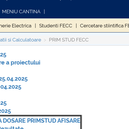
MENIU CANTINA
nerie Electrica
Studenti FECC
Cercetare stiintifica 
tie Radio
Expozitie FECC
EVENIMENTUL TIE2018
tii si Calculatoare
PRIM STUD FECC
025
 a proiectului
FORMATII ACTE STUDII
CARTA_UNSTPB -
Consultare publică
25.04.2025
.04.2025
025
2025
A DOSARE PRIMSTUD AFISARE
Rezultate