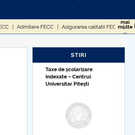
mai
FECC
Admitere FECC
Asigurarea calitatii FECC
multe
...
STUDENTI FECC (CUP)
PRIM STUD FECC
STIRI
Taxe de școlarizare
indexate – Centrul
Universitar Pitești