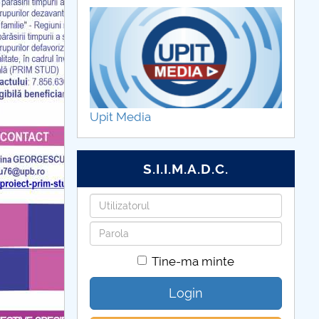
Upit Media
S.I.I.M.A.D.C.
Utilizatorul
Parola
Tine-ma minte
Login