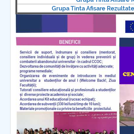
COMUNICAT Eveniment de
Grupa Tinta Afisare Rezultate
informare și promovare a
ofertei educaționale
universitare la Colegiul
Teoretic „Ion Cantacuzino”
Piteşti 26.03.2026
COMUNICAT Eveniment de
informare �...
mai multe informatii...