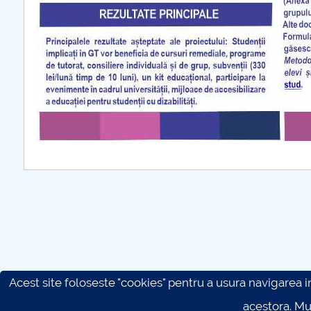
Acest site foloseste "cookies" pentru a usura navigarea in 
acestora. M