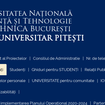
sitatea Națională
nță și Tehnologie
EHNICA
București
NIVERSITAR PITEȘTI
al Proiectelor
Consiliul de Administratie
Nr. de tel
ți
Studenți
Ghiduri pentru STUDENȚI
Relații Pub
elor personale
UNIVERSITATE pentru comunitate
I
zabilități
ind implementarea Planului Operațional 2020-2024
Parte