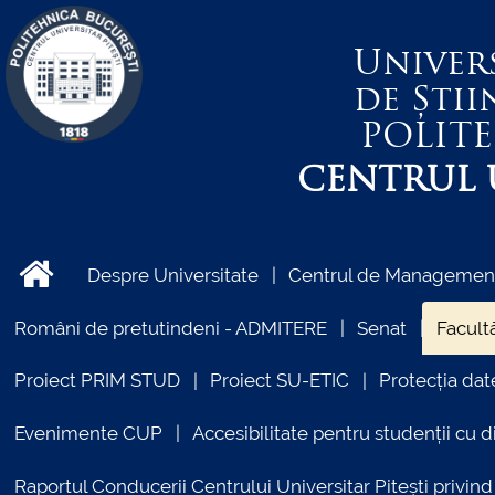
Univer
de Știi
POLIT
CENTRUL U
Despre Universitate
Centrul de Management 
Români de pretutindeni - ADMITERE
Senat
Facultă
Proiect PRIM STUD
Proiect SU-ETIC
Protecția dat
Evenimente CUP
Accesibilitate pentru studenții cu di
Raportul Conducerii Centrului Universitar Pitești priv