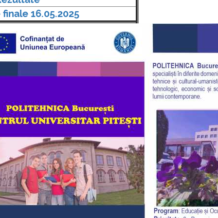
mai multe informatii...
Consultare publică
 finale 16.05.2025
UNSTPB Având în v
prevederile Legii
Învățământului Super
în spiritul transparen
decizionale și asumă
responsabi...
mai multe