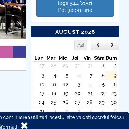
legii 544/2001
Petiție on-line
AUGUST 2026
Azi
Lun
Mar
Mie
Joi
Vin
Sâm
Dum
27
28
29
30
31
1
2
3
4
5
6
7
8
9
10
11
12
13
14
15
16
17
18
19
20
21
22
23
24
25
26
27
28
29
30
31
1
2
3
4
5
6
continuarea utilizarii acestui site va dati acordul folosiri
formatii.