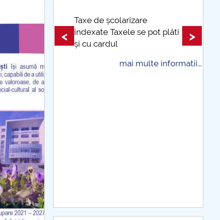
 CARTA
edere
Taxe de școlarizare
indexate Taxele se pot plăti
<
>
ior și
și cu cardul
ței
mai multe informatii...
rii
 informatii...