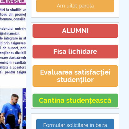
Am uitat parola
ALUMNI
Fisa lichidare
Evaluarea satisfacției
studenților
Cantina studențească
Formular solicitare în baza