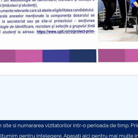
site si numararea vizitatorilor intr-o perioada de timp. Prin 
ultumim pentru intelegere.
Apasati aici pentru mai multe in