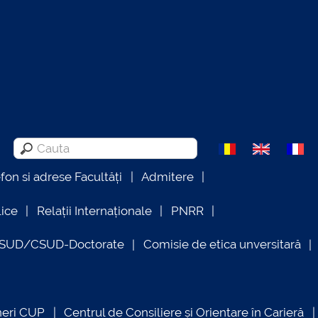
efon si adrese Facultăți
Admitere
lice
Relații Internaționale
PNRR
OSUD/CSUD-Doctorate
Comisie de etica unversitară
neri CUP
Centrul de Consiliere și Orientare în Carieră