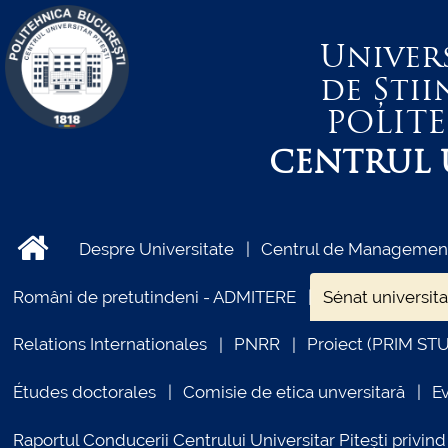
Univer
de Știi
POLIT
CENTRUL U
Despre Universitate
Centrul de Management 
Români de pretutindeni - ADMITERE
Sénat universita
Relations Internationales
PNRR
Proiect (PRIM ST
Études doctorales
Comisie de etica unversitară
E
Raportul Conducerii Centrului Universitar Pitești priv