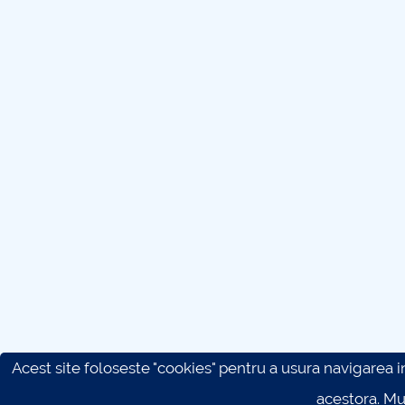
Acest site foloseste "cookies" pentru a usura navigarea in 
acestora. M