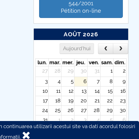
544/2001
Pétition on-line
AOÛT 2026
Aujourd'hui
lun.
mar.
mer.
jeu.
ven.
sam.
dim.
27
28
29
30
31
1
2
3
4
5
6
7
8
9
10
11
12
13
14
15
16
17
18
19
20
21
22
23
24
25
26
27
28
29
30
31
1
2
3
4
5
6
continuarea utilizarii acestui site va dati acordul folosiri
formatii.