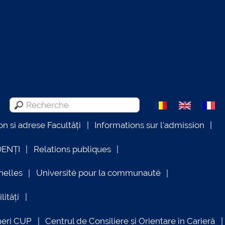
on si adrese Facultăți
Informations sur l'admission
DENȚI
Relations publiques
nelles
Université pour la communauté
lități
neri CUP
Centrul de Consiliere și Orientare în Carieră