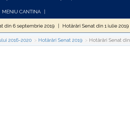
MENIU CANTINA
at din 6 septembrie 2019
Hotărâri Senat din 1 iulie 2019
din 10 iunie 2019
Hotărâri Senat din 30 septembrie 2019
ului 2016-2020
Hotărâri Senat 2019
Hotărâri Senat din
enat din 28 octombrie 2019
Hotărâri Senat din 10 ianua
NFORMATII ACTE STUDII
CARTA_UNSTPB
nat din 25 februarie 2019
Hotărâri Senat din 25 martie 2