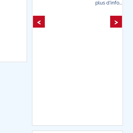
plus d'info...
plus d'info...
<
>