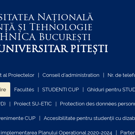
sitatea Națională
nță și Tehnologie
EHNICA
București
NIVERSITAR PITEȘTI
al Proiectelor
Conseil d'administration
Nr. de telef
ire
Facultés
STUDENTI CUP
Ghiduri pentru STU
UD)
Proiect SU-ETIC
Protection des données person
venimente CUP
Accesibilitate pentru studenții cu dizabi
ind implementarea Planului Operațional 2020-2024
Parte