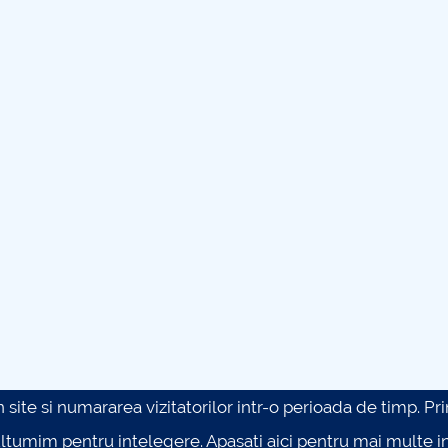
site si numararea vizitatorilor intr-o perioada de timp. Prin 
ultumim pentru intelegere.
Apasati aici pentru mai multe in