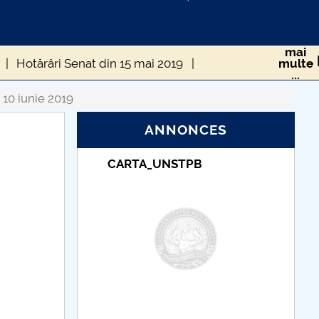
mai
Hotărâri Senat din 15 mai 2019
multe
...
Hotărâri Senat din 16 decembrie 2019
 10 iunie 2019
ANNONCES
rie 2019
Hotărâri Senat din 12 februarie 2019
Taxe de școlarizare
019
Hotărâri Senat din 15 aprilie 2019
indexate – Centrul
Universitar Pitești