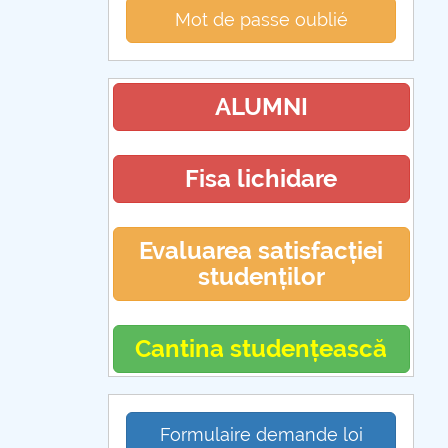
Mot de passe oublié
ALUMNI
Fisa lichidare
Evaluarea satisfacției
studenților
Cantina studențească
Formulaire demande loi