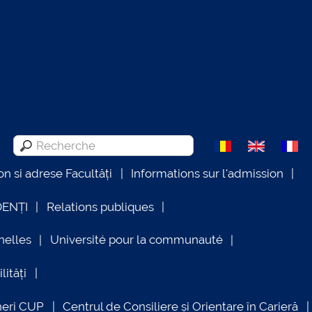
on si adrese Facultăți
Informations sur l'admission
DENȚI
Relations publiques
nelles
Université pour la communauté
lități
neri CUP
Centrul de Consiliere și Orientare în Carieră