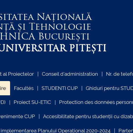
sitatea Națională
nță și Tehnologie
EHNICA
București
NIVERSITAR PITEȘTI
al Proiectelor
Conseil d'administration
Nr. de telef
ire
Facultés
STUDENTI CUP
Ghiduri pentru STU
UD)
Proiect SU-ETIC
Protection des données person
venimente CUP
Accesibilitate pentru studenții cu dizabi
ind implementarea Planului Operațional 2020-2024
Parte