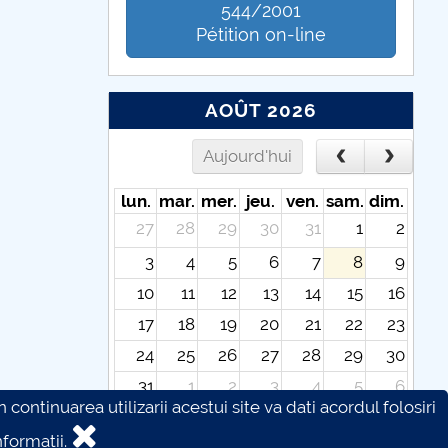
544/2001
Pétition on-line
AOÛT 2026
Aujourd'hui
lun.
mar.
mer.
jeu.
ven.
sam.
dim.
27
28
29
30
31
1
2
3
4
5
6
7
8
9
10
11
12
13
14
15
16
17
18
19
20
21
22
23
24
25
26
27
28
29
30
31
1
2
3
4
5
6
continuarea utilizarii acestui site va dati acordul folosiri
formatii.