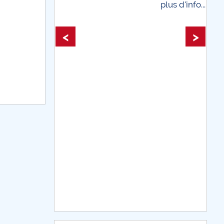
plus d'info...
plus d'info...
<
>