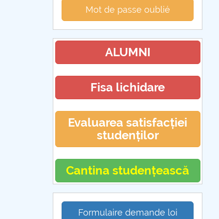
Mot de passe oublié
ALUMNI
Fisa lichidare
Evaluarea satisfacției
studenților
Cantina studențească
Formulaire demande loi