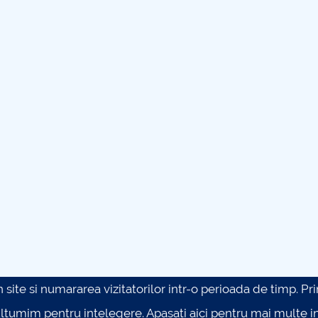
site si numararea vizitatorilor intr-o perioada de timp. Prin 
ultumim pentru intelegere.
Apasati aici pentru mai multe in