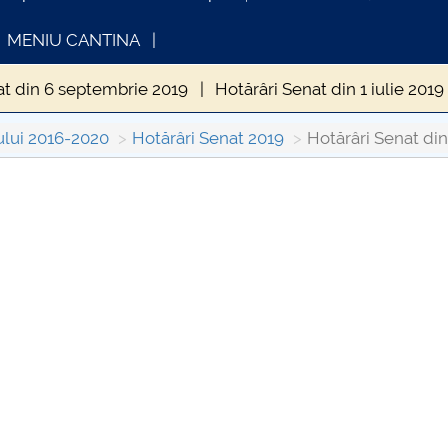
MENIU CANTINA
at din 6 septembrie 2019
Hotărâri Senat din 1 iulie 2019
din 10 iunie 2019
Hotărâri Senat din 30 septembrie 2019
ului 2016-2020
Hotărâri Senat 2019
Hotărâri Senat din
enat din 28 octombrie 2019
Hotărâri Senat din 10 ianua
INFORMATII ACTE STUDII
CARTA_UNSTP
nat din 25 februarie 2019
Hotărâri Senat din 25 martie 2