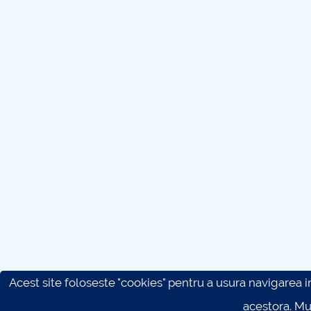
Acest site foloseste "cookies" pentru a usura navigarea in 
acestora. M