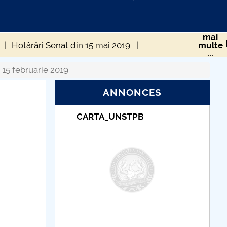
mai
Hotărâri Senat din 15 mai 2019
multe
...
Hotărâri Senat din 16 decembrie 2019
 15 februarie 2019
ANNONCES
rie 2019
Hotărâri Senat din 12 februarie 2019
B
Taxe de școlarizare
019
Hotărâri Senat din 15 aprilie 2019
indexate – Centrul
Universitar Pitești