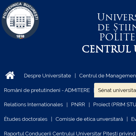
Univer
de Știi
POLIT
CENTRUL U
Despre Universitate
Centrul de Management 
Români de pretutindeni - ADMITERE
Sénat universita
Relations Internationales
PNRR
Proiect (PRIM ST
Études doctorales
Comisie de etica unversitară
E
Raportul Conducerii Centrului Universitar Pitești priv