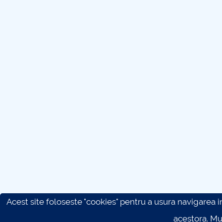
Acest site foloseste "cookies" pentru a usura navigarea in 
acestora. M