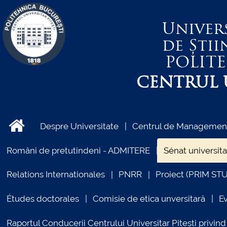
Univer
de Știi
POLIT
CENTRUL U
Despre Universitate
Centrul de Management 
Români de pretutindeni - ADMITERE
Sénat universita
Relations Internationales
PNRR
Proiect (PRIM ST
Études doctorales
Comisie de etica unversitară
E
Raportul Conducerii Centrului Universitar Pitești priv