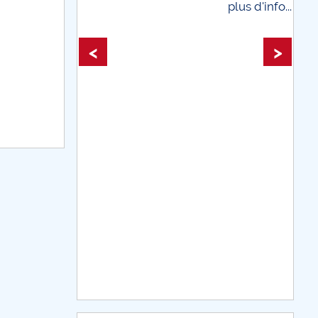
plus d'info...
plus d'i
<
>