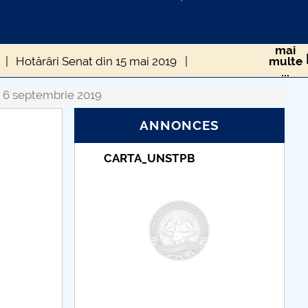
mai
Hotărâri Senat din 15 mai 2019
multe
...
Hotărâri Senat din 16 decembrie 2019
n 6 septembrie 2019
ANNONCES
rie 2019
Hotărâri Senat din 12 februarie 2019
NSTPB
Taxe de școlarizare
019
Hotărâri Senat din 15 aprilie 2019
indexate – Centrul
Universitar Pitești