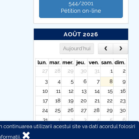
544/2001
Pétition on-line
AOÛT 2026
Aujourd'hui
lun.
mar.
mer.
jeu.
ven.
sam.
dim.
27
28
29
30
31
1
2
3
4
5
6
7
8
9
10
11
12
13
14
15
16
17
18
19
20
21
22
23
24
25
26
27
28
29
30
31
1
2
3
4
5
6
continuarea utilizarii acestui site va dati acordul folosiri
formatii.