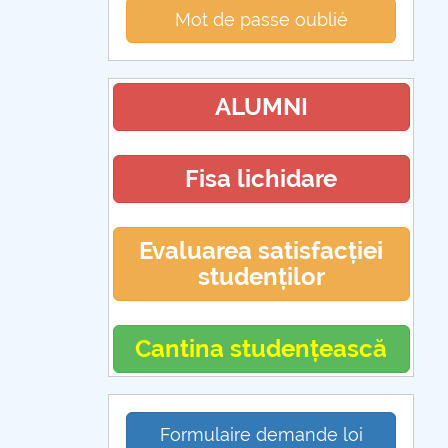
Mot de passe oublié
ALUMNI
Fisa lichidare
Evaluarea satisfacției
studenților
Cantina studențească
Formulaire demande loi