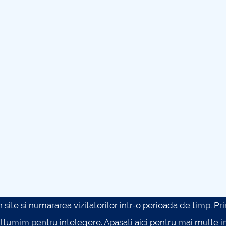
site si numararea vizitatorilor intr-o perioada de timp. Prin 
ultumim pentru intelegere.
Apasati aici pentru mai multe in