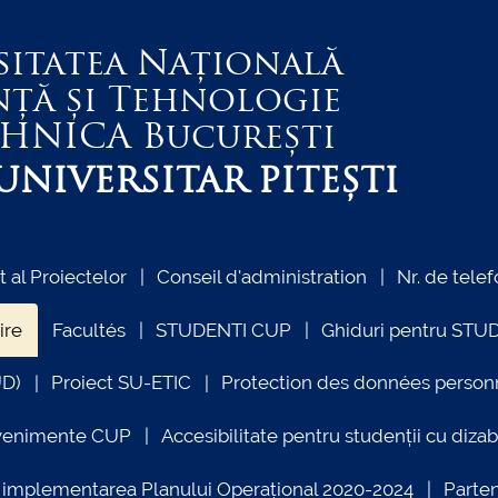
sitatea Națională
nță și Tehnologie
EHNICA
București
NIVERSITAR PITEȘTI
al Proiectelor
Conseil d'administration
Nr. de telef
ire
Facultés
STUDENTI CUP
Ghiduri pentru STU
UD)
Proiect SU-ETIC
Protection des données person
venimente CUP
Accesibilitate pentru studenții cu dizabi
ind implementarea Planului Operațional 2020-2024
Parte