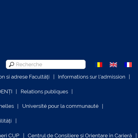
on si adrese Facultăți
Informations sur l'admission
DENȚI
Relations publiques
nelles
Université pour la communauté
lități
neri CUP
Centrul de Consiliere și Orientare în Carieră