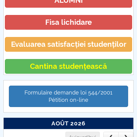
ALUMNI
Hotărâri Senat din 27 noiembrie 2017
Hotărări Senat din 18 decembrie 2017
Fisa lichidare
Evaluarea satisfacției studenților
Cantina studențească
Formulaire demande loi 544/2001
Pétition on-line
AOÛT 2026