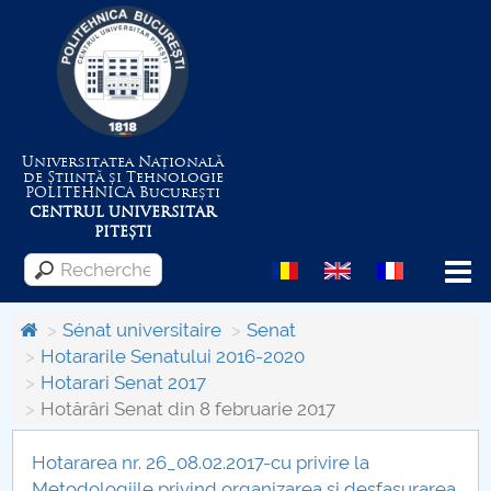
Universitatea Națională
de Știință și Tehnologie
POLITEHNICA
București
CENTRUL UNIVERSITAR
PITEȘTI
Menu
Sénat universitaire
Senat
Hotararile Senatului 2016-2020
Hotarari Senat 2017
Despre Universitate
Hotărâri Senat din 8 februarie 2017
Centrul de Management al Proiectelor
Hotararea nr. 26_08.02.2017-cu privire la
Metodologiile privind organizarea si desfasurarea