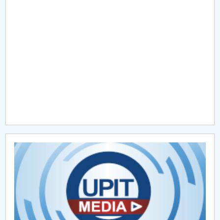
Raportul Conducerii Centrului Universitar Pitești
privind implementarea Planului Operațional 2020-
2024
Parteneri CUP
Centrul de Consiliere și Orientare în Carieră
Chestionar angajabilitate ALUMNI – UPB
CAR2026
MENIU CANTINA
Hotarari Senat din 30 octombrie 2017
Hotarari Senat 13 iulie 2017