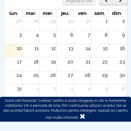
Aujourd'hui
lun.
mar.
mer.
jeu.
ven.
sam.
dim.
27
28
29
30
31
1
2
3
4
5
6
7
8
9
10
11
12
13
14
15
16
17
18
19
20
21
22
23
24
25
26
27
28
29
30
31
1
2
3
4
5
6
Acest site foloseste "cookies" pentru a usura navigarea in site si numararea
vizitatorilor intr-o perioada de timp. Prin continuarea utilizarii acestui site va
dati acordul folosiri acestora. Multumim pentru intelegere.
Apasati aici pentru
mai multe informatii.