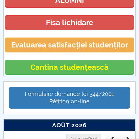
ALUMNI
Hotărâri Senat din 27 noiembrie 2017
Hotărări Senat din 18 decembrie 2017
Fisa lichidare
Evaluarea satisfacției studenților
Cantina studențească
Formulaire demande loi 544/2001
Pétition on-line
AOÛT 2026