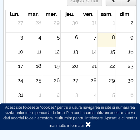
Aujourd'hui
lun.
mar.
mer.
jeu.
ven.
sam.
dim.
27
28
29
30
31
1
2
3
4
5
6
7
8
9
10
11
12
13
14
15
16
17
18
19
20
21
22
23
24
25
26
27
28
29
30
31
1
2
3
4
5
6
Acest site foloseste "cookies" pentru a usura navigarea in site si numararea
vizitatorilor intr-o perioada de timp. Prin continuarea utilizarii acestui site va
dati acordul folosiri acestora. Multumim pentru intelegere.
Apasati aici pentru
mai multe informatii.