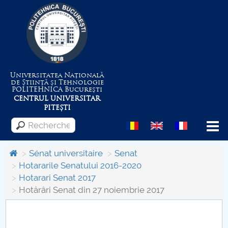
Universitatea Națională
de Știință și Tehnologie
POLITEHNICA
București
CENTRUL UNIVERSITAR
PITEȘTI
Menu
Sénat universitaire
Senat
Hotararile Senatului 2016-2020
Hotarari Senat 2017
Despre Universitate
Hotărâri Senat din 27 noiembrie 2017
Centrul de Management al Proiectelor