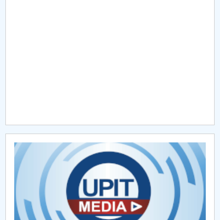
Raportul Conducerii Centrului Universitar Pitești
privind implementarea Planului Operațional 2020-
2024
Parteneri CUP
Centrul de Consiliere și Orientare în Carieră
Chestionar angajabilitate ALUMNI – UPB
CAR2026
MENIU CANTINA
Hotarari Senat din 30 octombrie 2017
Hotarari Senat 13 iulie 2017