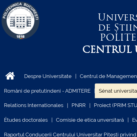
Univer
de Știi
POLIT
CENTRUL U
Despre Universitate
Centrul de Management 
Români de pretutindeni - ADMITERE
Sénat universita
Relations Internationales
PNRR
Proiect (PRIM ST
Études doctorales
Comisie de etica unversitară
E
Raportul Conducerii Centrului Universitar Pitești priv