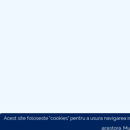
Acest site foloseste "cookies" pentru a usura navigarea in 
acestora. M