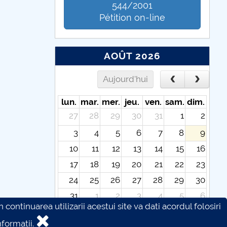
544/2001
Pétition on-line
AOÛT 2026
Aujourd'hui
lun.
mar.
mer.
jeu.
ven.
sam.
dim.
27
28
29
30
31
1
2
3
4
5
6
7
8
9
10
11
12
13
14
15
16
17
18
19
20
21
22
23
24
25
26
27
28
29
30
31
1
2
3
4
5
6
continuarea utilizarii acestui site va dati acordul folosiri
formatii.