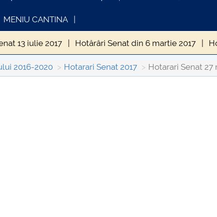
MENIU CANTINA
enat 13 iulie 2017
Hotărâri Senat din 6 martie 2017
Ho
at 27 martie 2017
Hotarari Senat 24 aprilie 2017
Hotăr
ului 2016-2020
Hotarari Senat 2017
Hotarari Senat 27 
din 15 septembrie 2017
Hotărâri Senat din 27 septembri
INFORMATII ACTE STUDII
CARTA_U