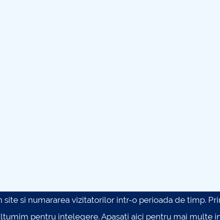
site si numararea vizitatorilor intr-o perioada de timp. Prin 
ultumim pentru intelegere.
Apasati aici pentru mai multe in