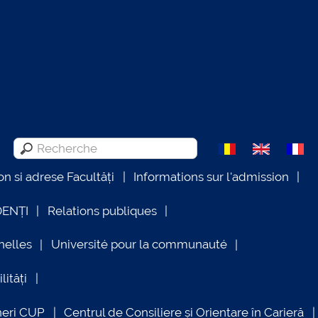
on si adrese Facultăți
Informations sur l'admission
DENȚI
Relations publiques
nelles
Université pour la communauté
lități
neri CUP
Centrul de Consiliere și Orientare în Carieră