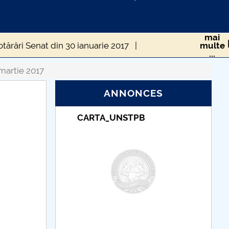
mai
tărâri Senat din 30 ianuarie 2017
multe
...
âri Senat din 22 mai 2017
martie 2017
ANNONCES
e 2017
Hotărâri Senat din 27 noiembrie 2017
NSTPB
Taxe de școlarizare
indexate – Centrul
Universitar Pitești