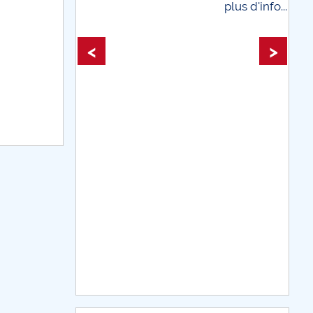
plus d'info...
plus d'i
<
>