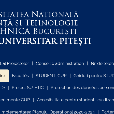
sitatea Națională
nță și Tehnologie
EHNICA
București
NIVERSITAR PITEȘTI
al Proiectelor
Conseil d'administration
Nr. de telef
ire
Facultés
STUDENTI CUP
Ghiduri pentru STU
UD)
Proiect SU-ETIC
Protection des données person
venimente CUP
Accesibilitate pentru studenții cu dizabi
ind implementarea Planului Operațional 2020-2024
Parte