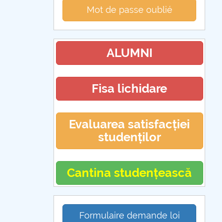
Mot de passe oublié
ALUMNI
Fisa lichidare
Evaluarea satisfacției
studenților
Cantina studențească
Formulaire demande loi