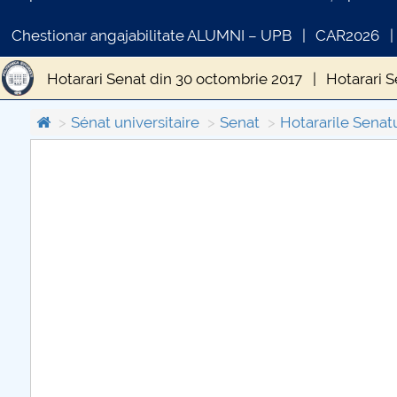
Chestionar angajabilitate ALUMNI – UPB
CAR2026
Hotarari Senat din 30 octombrie 2017
Hotarari S
Hotărâri Senat din 8 februarie 2017
Hotarari Sen
Sénat universitaire
Senat
Hotararile Senat
Hotărări Senat din 19 iunie 2017
Hotărâri Senat 
COMUNICAT DE PRESA
Hotărări Senat din 18 decembrie 2017
PRIMSTUD 26.03.2026