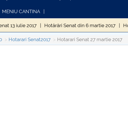
MENIU CANTINA
enat 13 iulie 2017
Hotărâri Senat din 6 martie 2017
Ho
at 27 martie 2017
Hotarari Senat 24 aprilie 2017
Hotăr
0
Hotarari Senat2017
Hotarari Senat 27 martie 2017
din 15 septembrie 2017
Hotărâri Senat din 27 septembri
FORMATII ACTE STUDII
CARTA_UNSTPB -
Consultare publică