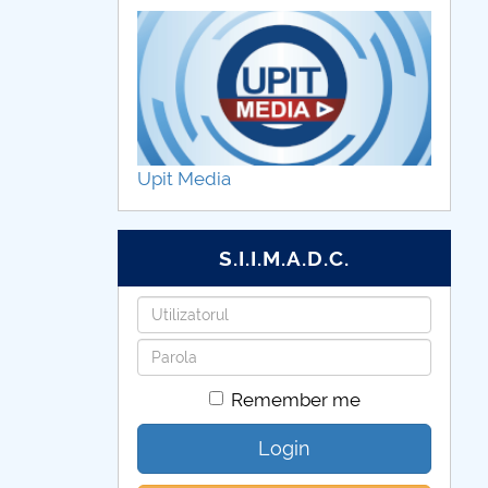
Upit Media
S.I.I.M.A.D.C.
Username
Password
Remember me
Login