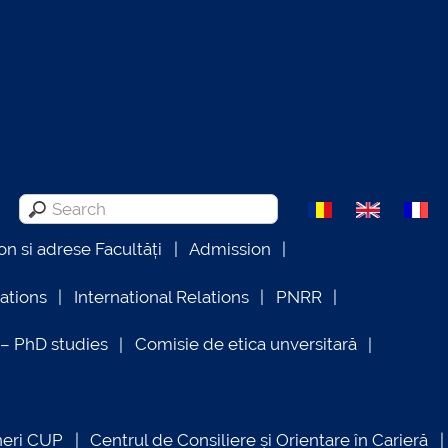
on si adrese Facultăți
Admission
lations
International Relations
PNRR
 PhD studies
Comisie de etica unversitară
neri CUP
Centrul de Consiliere și Orientare în Carieră