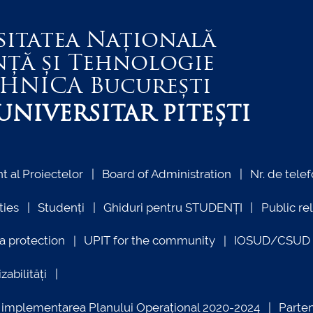
sitatea Națională
nță și Tehnologie
EHNICA
București
NIVERSITAR PITEȘTI
 al Proiectelor
Board of Administration
Nr. de telef
ties
Studenți
Ghiduri pentru STUDENȚI
Public re
a protection
UPIT for the community
IOSUD/CSUD –
zabilități
ind implementarea Planului Operațional 2020-2024
Parte