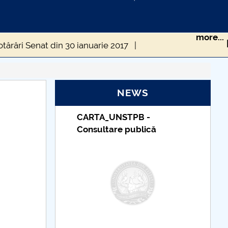
more...
tărâri Senat din 30 ianuarie 2017
âri Senat din 22 mai 2017
NEWS
e 2017
Hotărâri Senat din 27 noiembrie 2017
Taxe de școlarizare
indexate – Centrul
Universitar Pitești