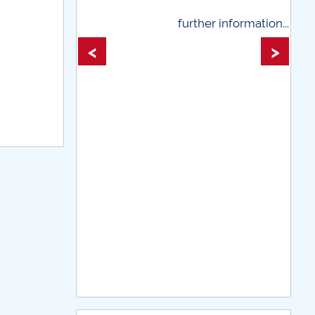
 information...
further information...
<
>