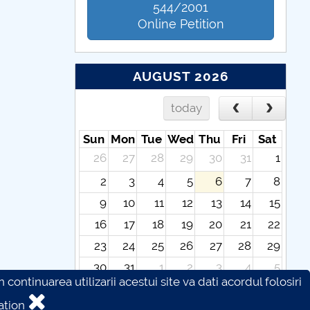
544/2001
Online Petition
AUGUST 2026
today
Sun
Mon
Tue
Wed
Thu
Fri
Sat
26
27
28
29
30
31
1
2
3
4
5
6
7
8
9
10
11
12
13
14
15
16
17
18
19
20
21
22
23
24
25
26
27
28
29
30
31
1
2
3
4
5
continuarea utilizarii acestui site va dati acordul folosiri
ation