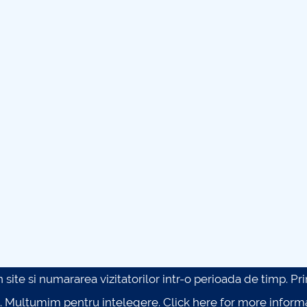
site si numararea vizitatorilor intr-o perioada de timp. Prin 
. Multumim pentru intelegere.
Click here for more inform