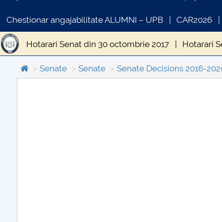
Chestionar angajabilitate ALUMNI – UPB
CAR2026
Hotarari Senat din 30 octombrie 2017
Hotarari S
Hotărâri Senat din 8 februarie 2017
Hotarari Sen
Senate
Senate
Senate Decisions 2016-202
Hotărări Senat din 19 iunie 2017
Hotărâri Senat 
COMUNICAT DE PRESA
IN
Hotărări Senat din 18 decembrie 2017
PRIMSTUD 26.03.2026