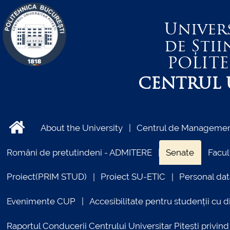
Univer
de Știi
POLIT
CENTRUL U
About the University
Centrul de Management
Români de pretutindeni - ADMITERE
Senate
Facul
Proiect(PRIM STUD)
Proiect SU-ETIC
Personal dat
Evenimente CUP
Accesibilitate pentru studenții cu di
Raportul Conducerii Centrului Universitar Pitești priv