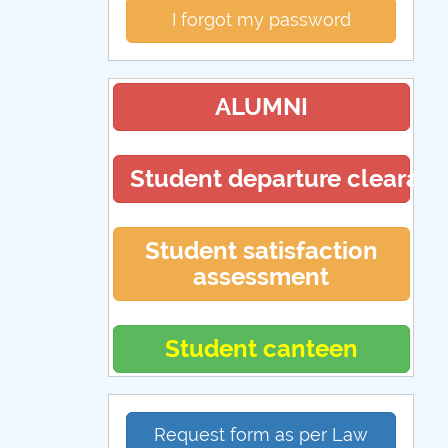
I forgot my password
ALUMNI
Student departure clearan
Student satisfaction
assessment
Student canteen
Request form as per Law