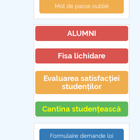
Mot de passe oublié
ALUMNI
Fisa lichidare
Evaluarea satisfacției
studenților
Cantina studențească
Formulaire demande loi