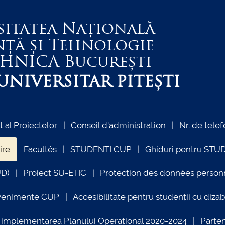
sitatea Națională
nță și Tehnologie
EHNICA
București
NIVERSITAR PITEȘTI
al Proiectelor
Conseil d'administration
Nr. de telef
ire
Facultés
STUDENTI CUP
Ghiduri pentru STU
UD)
Proiect SU-ETIC
Protection des données person
venimente CUP
Accesibilitate pentru studenții cu dizabi
ind implementarea Planului Operațional 2020-2024
Parte