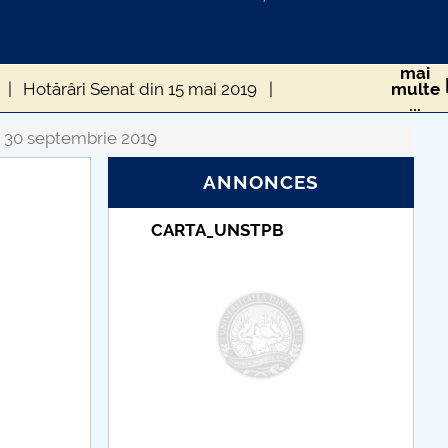
mai
Hotărâri Senat din 15 mai 2019
multe
...
Hotărâri Senat din 16 decembrie 2019
n 30 septembrie 2019
ANNONCES
rie 2019
Hotărâri Senat din 12 februarie 2019
Taxe de școlarizare
019
Hotărâri Senat din 15 aprilie 2019
indexate – Centrul
Universitar Pitești