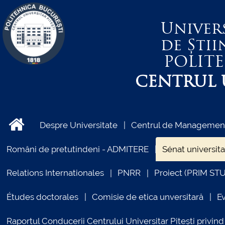
Univer
de Știi
POLIT
CENTRUL U
Despre Universitate
Centrul de Management 
Români de pretutindeni - ADMITERE
Sénat universita
Relations Internationales
PNRR
Proiect (PRIM ST
Études doctorales
Comisie de etica unversitară
E
Raportul Conducerii Centrului Universitar Pitești priv