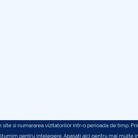
site si numararea vizitatorilor intr-o perioada de timp. Prin 
ultumim pentru intelegere.
Apasati aici pentru mai multe in