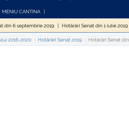
MENIU CANTINA
at din 6 septembrie 2019
Hotărâri Senat din 1 iulie 2019
din 10 iunie 2019
Hotărâri Senat din 30 septembrie 2019
ului 2016-2020
Hotărâri Senat 2019
Hotărâri Senat di
enat din 28 octombrie 2019
Hotărâri Senat din 10 ianua
INFORMATII ACTE STUDII
CARTA_UNSTPB
nat din 25 februarie 2019
Hotărâri Senat din 25 martie 2