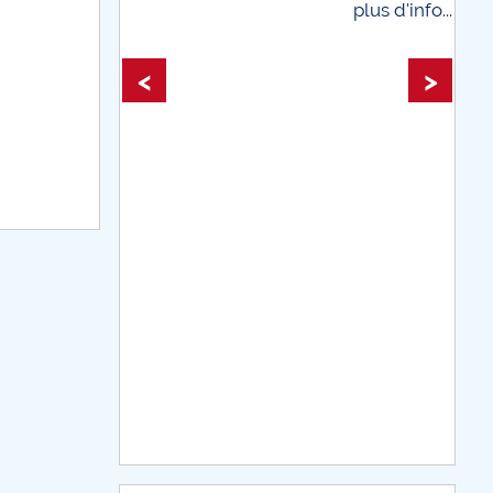
plus d'info...
plus d'info...
<
>