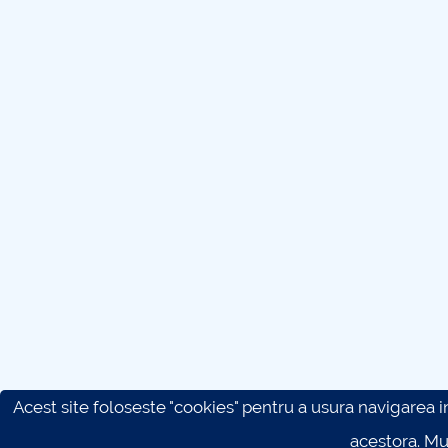
Acest site foloseste "cookies" pentru a usura navigarea in 
acestora. M