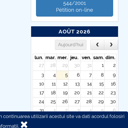
544/2001
Pétition on-line
AOÛT 2026
Aujourd'hui
lun.
mar.
mer.
jeu.
ven.
sam.
dim.
27
28
29
30
31
1
2
3
4
5
6
7
8
9
10
11
12
13
14
15
16
17
18
19
20
21
22
23
24
25
26
27
28
29
30
31
1
2
3
4
5
6
continuarea utilizarii acestui site va dati acordul folosiri
formatii.