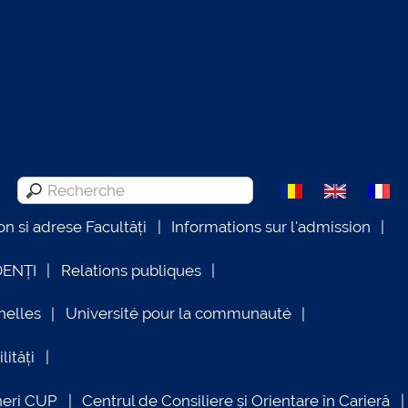
on si adrese Facultăți
Informations sur l'admission
DENȚI
Relations publiques
nelles
Université pour la communauté
lități
neri CUP
Centrul de Consiliere și Orientare în Carieră