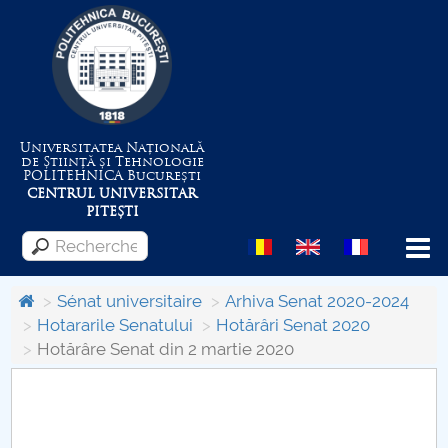
Universitatea Națională
de Știință și Tehnologie
POLITEHNICA
București
CENTRUL UNIVERSITAR
PITEȘTI
Menu
Sénat universitaire
Arhiva Senat 2020-2024
Hotararile Senatului
Hotărâri Senat 2020
Hotărâre Senat din 2 martie 2020
Despre Universitate
Centrul de Management al Proiectelor