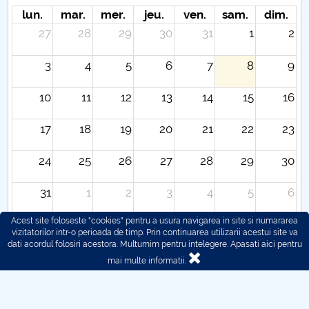
Hotarari Senat 27 aprilie 2020
lun.
mar.
mer.
jeu.
ven.
sam.
dim.
27
28
29
30
31
1
2
3
4
5
6
7
8
9
10
11
12
13
14
15
16
17
18
19
20
21
22
23
24
25
26
27
28
29
30
31
1
2
3
4
5
6
Acest site foloseste "cookies" pentru a usura navigarea in site si numararea
vizitatorilor intr-o perioada de timp. Prin continuarea utilizarii acestui site va
dati acordul folosiri acestora. Multumim pentru intelegere.
Apasati aici pentru
mai multe informatii.