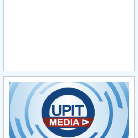
Raportul Conducerii Centrului Universitar Pitești
privind implementarea Planului Operațional 2020-
2024
Parteneri CUP
Centrul de Consiliere și Orientare în Carieră
Chestionar angajabilitate ALUMNI – UPB
CAR2026
MENIU CANTINA
Hotărâri Senat din 18 mai 2020
Hotărâri Senat din 20 mai 2020