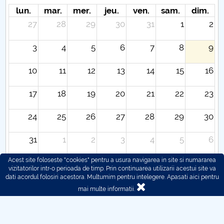
Hotarari Senat 27 aprilie 2020
lun.
mar.
mer.
jeu.
ven.
sam.
dim.
27
28
29
30
31
1
2
3
4
5
6
7
8
9
10
11
12
13
14
15
16
17
18
19
20
21
22
23
24
25
26
27
28
29
30
31
1
2
3
4
5
6
Acest site foloseste "cookies" pentru a usura navigarea in site si numararea
vizitatorilor intr-o perioada de timp. Prin continuarea utilizarii acestui site va
dati acordul folosiri acestora. Multumim pentru intelegere.
Apasati aici pentru
mai multe informatii.