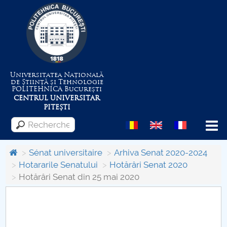
Universitatea Națională
de Știință și Tehnologie
POLITEHNICA
București
CENTRUL UNIVERSITAR
PITEȘTI
Menu
Sénat universitaire
Arhiva Senat 2020-2024
Hotararile Senatului
Hotărâri Senat 2020
Hotărâri Senat din 25 mai 2020
Despre Universitate
Centrul de Management al Proiectelor