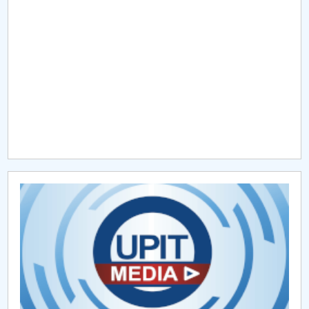
Raportul Conducerii Centrului Universitar Pitești
privind implementarea Planului Operațional 2020-
2024
Parteneri CUP
Centrul de Consiliere și Orientare în Carieră
Chestionar angajabilitate ALUMNI – UPB
CAR2026
MENIU CANTINA
Hotărâri Senat din 18 mai 2020
Hotărâri Senat din 20 mai 2020