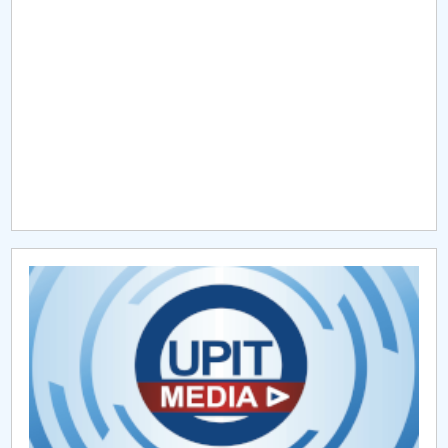
Raportul Conducerii Centrului Universitar Pitești
privind implementarea Planului Operațional 2020-
2024
Parteneri CUP
Centrul de Consiliere și Orientare în Carieră
Chestionar angajabilitate ALUMNI – UPB
CAR2026
MENIU CANTINA
Hotărâri Senat din 18 mai 2020
Hotărâri Senat din 20 mai 2020