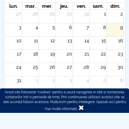
Hotarari Senat 27 aprilie 2020
lun.
mar.
mer.
jeu.
ven.
sam.
dim.
27
28
29
30
31
1
2
3
4
5
6
7
8
9
10
11
12
13
14
15
16
17
18
19
20
21
22
23
24
25
26
27
28
29
30
31
1
2
3
4
5
6
Acest site foloseste "cookies" pentru a usura navigarea in site si numararea
vizitatorilor intr-o perioada de timp. Prin continuarea utilizarii acestui site va
dati acordul folosiri acestora. Multumim pentru intelegere.
Apasati aici pentru
mai multe informatii.