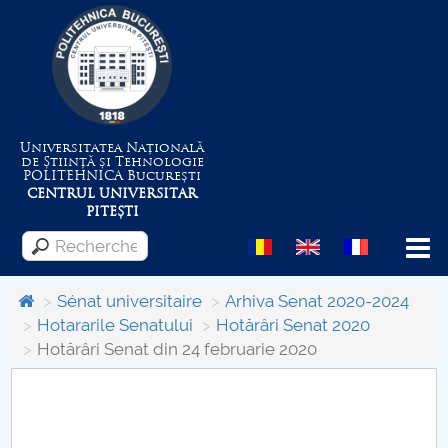
Universitatea Națională
de Știință și Tehnologie
POLITEHNICA
București
CENTRUL UNIVERSITAR
PITEȘTI
Menu
Sénat universitaire
Arhiva Senat 2020-2024
Hotararile Senatului
Hotărâri Senat 2020
Hotărâri Senat din 24 februarie 2020
Despre Universitate
Centrul de Management al Proiectelor