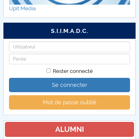
Upit Media
S.I.I.M.A.D.C.
Identifiant
Mot
de
Rester connecté
passe
Se connecter
Mot de passe oublié
ALUMNI