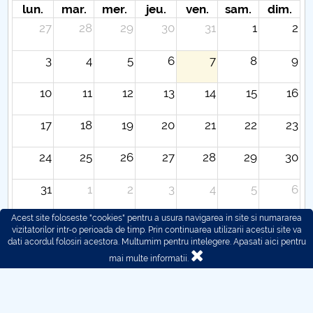
lun.
mar.
mer.
jeu.
ven.
sam.
dim.
27
28
29
30
31
1
2
3
4
5
6
7
8
9
10
11
12
13
14
15
16
17
18
19
20
21
22
23
24
25
26
27
28
29
30
31
1
2
3
4
5
6
Acest site foloseste "cookies" pentru a usura navigarea in site si numararea
vizitatorilor intr-o perioada de timp. Prin continuarea utilizarii acestui site va
dati acordul folosiri acestora. Multumim pentru intelegere.
Apasati aici pentru
mai multe informatii.