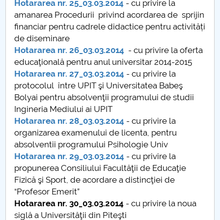
Hotararea nr. 25_03.03.2014
- cu privire la
amanarea Procedurii privind acordarea de sprijin
PNRR
financiar pentru cadrele didactice pentru activități
de diseminare
Proiect (PRIM STUD)
Hotararea nr. 26_03.03.2014
- cu privire la oferta
educaţională pentru anul universitar 2014-2015
Proiect SU-ETIC
Hotararea nr. 27_03.03.2014
- cu privire la
protocolul între UPIT şi Universitatea Babeş
Protection des données personnelles
Bolyai pentru absolvenţii programului de studii
Ingineria Mediului ai UPIT
Université pour la communauté
Hotararea nr. 28_03.03.2014
- cu privire la
organizarea examenului de licenta, pentru
Études doctorales
absolventii programului Psihologie Univ
Hotararea nr. 29_03.03.2014
- cu privire la
Comisie de etica unversitară
propunerea Consiliului Facultăţii de Educaţie
Fizică şi Sport, de acordare a distincţiei de
Evenimente CUP
“Profesor Emerit”
Hotararea nr. 30_03.03.2014
- cu privire la noua
Accesibilitate pentru studenții cu dizabilități
siglă a Universităţii din Piteşti