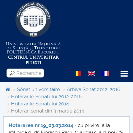
Universitatea Națională
de Știință și Tehnologie
POLITEHNICA
București
CENTRUL UNIVERSITAR
PITEȘTI
Menu
Sénat universitaire
Arhiva Senat 2012-2016
Hotărarile Senatului 2012-2016
Hotărarile Senatului 2014
Despre Universitate
Hotarari senat din 3 martie 2014
Centrul de Management al Proiectelor
Hotararea nr.19_03.03.2014
- cu privire la la
afilierea dl.dr. Fierăscu Radu Claudiu şi a d-nei CS