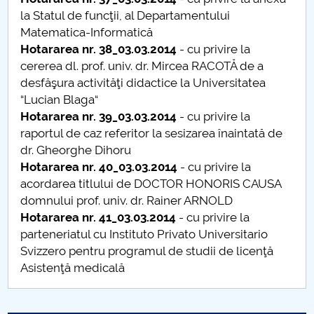
la Statul de funcţii, al Departamentului
Hotarari senat din 24 martie 2014
Matematica-Informatică
Hotararea nr. 38_03.03.2014
- cu privire la
Hotarari senat din 31 martie 2014
cererea dl. prof. univ. dr. Mircea RACOTĂ de a
desfăşura activităţi didactice la Universitatea
Hotarari senat din 17 aprilie 2014
“Lucian Blaga“
Hotararea nr. 39_03.03.2014
- cu privire la
Hotarari senat din 29 mai 2014
raportul de caz referitor la sesizarea înaintată de
dr. Gheorghe Dihoru
Hotarari senat din 24 iunie 2014
Hotararea nr. 40_03.03.2014
- cu privire la
acordarea titlului de DOCTOR HONORIS CAUSA
Hotarari senat din 17 iulie 2014
domnului prof. univ. dr. Rainer ARNOLD
Hotararea nr. 41_03.03.2014
- cu privire la
Hotarari senat din 25 iulie 2014
parteneriatul cu Instituto Privato Universitario
Svizzero pentru programul de studii de licenţă
Hotarari senat din 16 septembrie 2014
Asistenţă medicală
Hotarari senat din 26 septembrie 2014