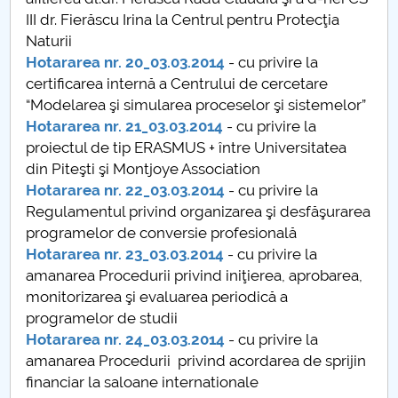
Conseil d'administration
III dr. Fierăscu Irina la Centrul pentru Protecţia
Naturii
Nr. de telefon si adrese Facultăți
Hotararea nr. 20_03.03.2014
- cu privire la
certificarea internă a Centrului de cercetare
Informations sur l'admission
“Modelarea şi simularea proceselor şi sistemelor”
Hotararea nr. 21_03.03.2014
- cu privire la
Români de pretutindeni - ADMITERE
proiectul de tip ERASMUS + între Universitatea
din Piteşti şi Montjoye Association
Sénat universitaire
Hotararea nr. 22_03.03.2014
- cu privire la
Regulamentul privind organizarea şi desfăşurarea
Facultés
programelor de conversie profesională
Hotararea nr. 23_03.03.2014
- cu privire la
STUDENTI CUP
amanarea Procedurii privind iniţierea, aprobarea,
monitorizarea şi evaluarea periodică a
Ghiduri pentru STUDENȚI
programelor de studii
Hotararea nr. 24_03.03.2014
- cu privire la
Relations publiques
amanarea Procedurii privind acordarea de sprijin
financiar la saloane internationale
Relations Internationales