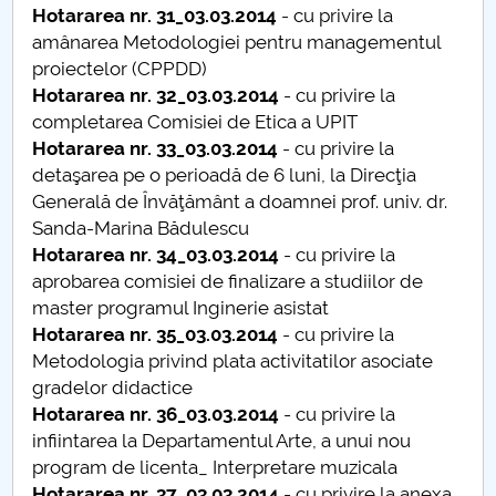
Hotararea nr. 31_03.03.2014
- cu privire la
Raportul Conducerii Centrului Universitar Pitești
amânarea Metodologiei pentru managementul
privind implementarea Planului Operațional 2020-
proiectelor (CPPDD)
2024
Hotararea nr. 32_03.03.2014
- cu privire la
completarea Comisiei de Etica a UPIT
Parteneri CUP
Hotararea nr. 33_03.03.2014
- cu privire la
detaşarea pe o perioadă de 6 luni, la Direcţia
Centrul de Consiliere și Orientare în Carieră
Generală de Învăţământ a doamnei prof. univ. dr.
Sanda-Marina Bădulescu
Chestionar angajabilitate ALUMNI – UPB
Hotararea nr. 34_03.03.2014
- cu privire la
aprobarea comisiei de finalizare a studiilor de
CAR2026
master programul Inginerie asistat
Hotararea nr. 35_03.03.2014
- cu privire la
MENIU CANTINA
Metodologia privind plata activitatilor asociate
gradelor didactice
Hotarari senat din 6 februarie 2014
Hotararea nr. 36_03.03.2014
- cu privire la
infiintarea la Departamentul Arte, a unui nou
Hotarari senat din 3 martie 2014
program de licenta_ Interpretare muzicala
Hotararea nr. 37_03.03.2014
- cu privire la anexa