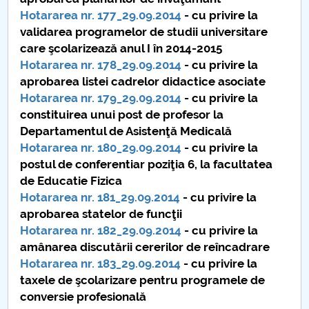
Conseil d'administration
Hotararea nr. 177_29.09.2014
- cu privire la
validarea programelor de studii universitare
Nr. de telefon si adrese Facultăți
care şcolarizează anul I în 2014-2015
Hotararea nr. 178_29.09.2014
- cu privire la
Informations sur l'admission
aprobarea listei cadrelor didactice asociate
Hotararea nr. 179_29.09.2014
- cu privire la
Români de pretutindeni - ADMITERE
constituirea unui post de profesor la
Departamentul de Asistenţă Medicală
Sénat universitaire
Hotararea nr. 180_29.09.2014
- cu privire la
postul de conferentiar poziţia 6, la facultatea
Facultés
de Educatie Fizica
Hotararea nr. 181_29.09.2014
- cu privire la
STUDENTI CUP
aprobarea statelor de funcţii
Hotararea nr. 182_29.09.2014
- cu privire la
Ghiduri pentru STUDENȚI
amânarea discutării cererilor de reîncadrare
Hotararea nr. 183_29.09.2014
- cu privire la
Relations publiques
taxele de şcolarizare pentru programele de
conversie profesională
Relations Internationales