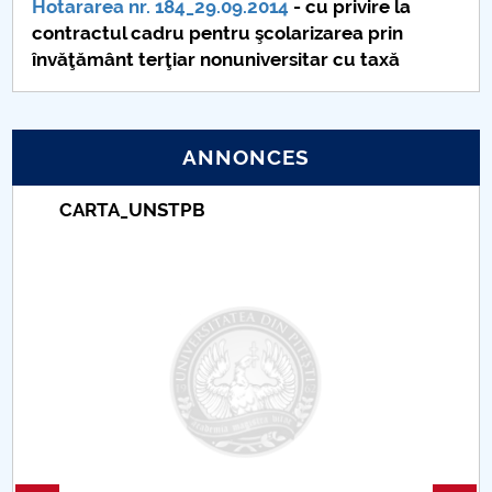
Hotararea nr. 184_29.09.2014
- cu privire la
contractul cadru pentru şcolarizarea prin
PNRR
învăţământ terţiar nonuniversitar cu taxă
Proiect (PRIM STUD)
Proiect SU-ETIC
ANNONCES
Protection des données personnelles
CARTA_UNSTPB
Université pour la communauté
Études doctorales
Comisie de etica unversitară
Evenimente CUP
Accesibilitate pentru studenții cu dizabilități