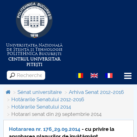
Universitatea Națională
de Știință și Tehnologie
POLITEHNICA
București
CENTRUL UNIVERSITAR
PITEȘTI
Menu
Sénat universitaire
Arhiva Senat 2012-2016
Hotărarile Senatului 2012-2016
Hotărarile Senatului 2014
Despre Universitate
Hotarari senat din 29 septembrie 2014
Centrul de Management al Proiectelor
Hotararea nr. 176_29.09.2014
- cu privire la
aprobarea planurilor de învăţământ