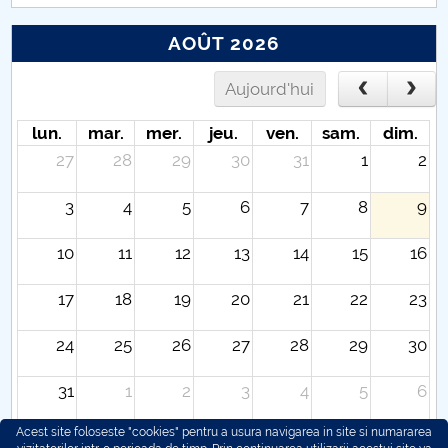
AOÛT 2026
Aujourd'hui
lun.
mar.
mer.
jeu.
ven.
sam.
dim.
27
28
29
30
31
1
2
3
4
5
6
7
8
9
10
11
12
13
14
15
16
17
18
19
20
21
22
23
24
25
26
27
28
29
30
31
1
2
3
4
5
6
Acest site foloseste "cookies" pentru a usura navigarea in site si numararea