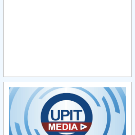
Raportul Conducerii Centrului Universitar Pitești
privind implementarea Planului Operațional 2020-
2024
Parteneri CUP
Centrul de Consiliere și Orientare în Carieră
Chestionar angajabilitate ALUMNI – UPB
CAR2026
MENIU CANTINA
ADMITERE vocationale MUZ, ACT
ADMITERE concurs mixt Arte Vizuale