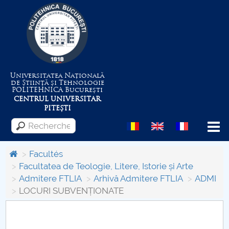
Universitatea Națională
de Știință și Tehnologie
POLITEHNICA
București
CENTRUL UNIVERSITAR
PITEȘTI
Menu
Facultés
Facultatea de Teologie, Litere, Istorie și Arte
Admitere FTLIA
Arhivă Admitere FTLIA
ADMI
Despre Universitate
LOCURI SUBVENȚIONATE
Centrul de Management al Proiectelor