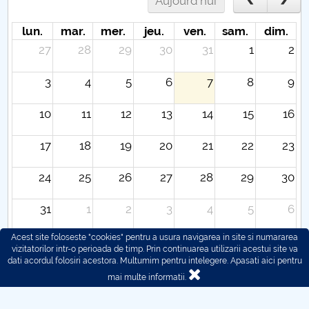
Aujourd'hui
lun.
mar.
mer.
jeu.
ven.
sam.
dim.
27
28
29
30
31
1
2
3
4
5
6
7
8
9
10
11
12
13
14
15
16
17
18
19
20
21
22
23
24
25
26
27
28
29
30
31
1
2
3
4
5
6
Acest site foloseste "cookies" pentru a usura navigarea in site si numararea
vizitatorilor intr-o perioada de timp. Prin continuarea utilizarii acestui site va
dati acordul folosiri acestora. Multumim pentru intelegere.
Apasati aici pentru
mai multe informatii.