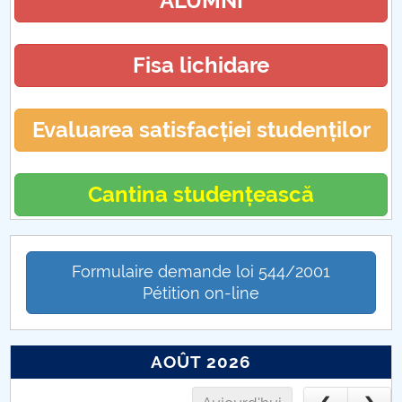
ALUMNI
Taxe
Fisa lichidare
Evaluarea satisfacției studenților
Cantina studențească
Formulaire demande loi 544/2001
Pétition on-line
AOÛT 2026