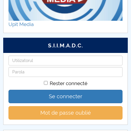
Rapoarte audit
Formulare utile
Upit Media
S.I.I.M.A.D.C.
Identifiant
Mot
de
Rester connecté
passe
Se connecter
Mot de passe oublié