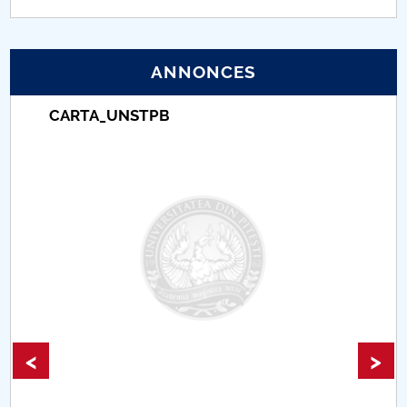
PNRR
ANNONCES
Proiect (PRIM STUD)
CARTA_UNSTPB
Proiect SU-ETIC
Protection des données personnelles
Université pour la communauté
Études doctorales
Comisie de etica unversitară
Evenimente CUP
<
>
Accesibilitate pentru studenții cu dizabilități