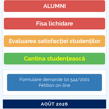
ALUMNI
Fisa lichidare
Evaluarea satisfacției studenților
Cantina studențească
Formulaire demande loi 544/2001
Pétition on-line
AOÛT 2026